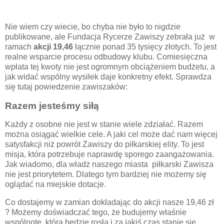
Nie wiem czy wiecie, bo chyba nie było to nigdzie
publikowane, ale Fundacja Rycerze Zawiszy zebrała już w
ramach
akcji 19,46
łącznie ponad 35 tysięcy złotych. To jest
realne wsparcie procesu odbudowy klubu. Comiesięczna
wpłata tej kwoty nie jest ogromnym obciążeniem budżetu, a
jak widać wspólny wysiłek daje konkretny efekt. Sprawdza
się tutaj powiedzenie zawiszaków:
Razem jesteśmy siłą
Każdy z osobne nie jest w stanie wiele zdziałać. Razem
można osiągać wielkie cele. A jaki cel może dać nam więcej
satysfakcji niż powrót Zawiszy do piłkarskiej elity. To jest
misja, która potrzebuje naprawdę sporego zaangażowania.
Jak wiadomo, dla władz naszego miasta piłkarski Zawisza
nie jest priorytetem. Dlatego tym bardziej nie możemy się
oglądać na miejskie dotacje.
Co dostajemy w zamian dokładając do akcji nasze 19,46 zł
? Możemy doświadczać tego, że budujemy właśnie
wspólnotę, która będzie rosła i za jakiś czas stanie się