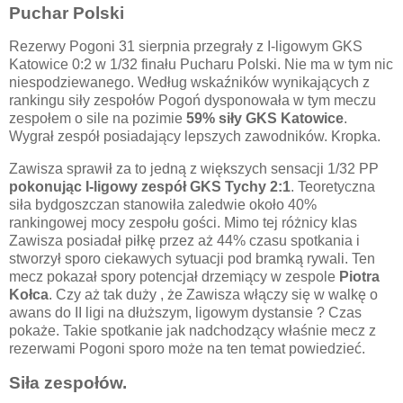
Puchar Polski
Rezerwy Pogoni 31 sierpnia przegrały z I-ligowym GKS
Katowice 0:2 w 1/32 finału Pucharu Polski. Nie ma w tym nic
niespodziewanego. Według wskaźników wynikających z
rankingu siły zespołów Pogoń dysponowała w tym meczu
zespołem o sile na pozimie
59% siły GKS Katowice
.
Wygrał zespół posiadający lepszych zawodników. Kropka.
Zawisza sprawił za to jedną z większych sensacji 1/32 PP
pokonując I-ligowy zespół GKS Tychy 2:1
. Teoretyczna
siła bydgoszczan stanowiła zaledwie około 40%
rankingowej mocy zespołu gości. Mimo tej różnicy klas
Zawisza posiadał piłkę przez aż 44% czasu spotkania i
stworzył sporo ciekawych sytuacji pod bramką rywali. Ten
mecz pokazał spory potencjał drzemiący w zespole
Piotra
Kołca
. Czy aż tak duży , że Zawisza włączy się w walkę o
awans do II ligi na dłuższym, ligowym dystansie ? Czas
pokaże. Takie spotkanie jak nadchodzący właśnie mecz z
rezerwami Pogoni sporo może na ten temat powiedzieć.
Siła zespołów.