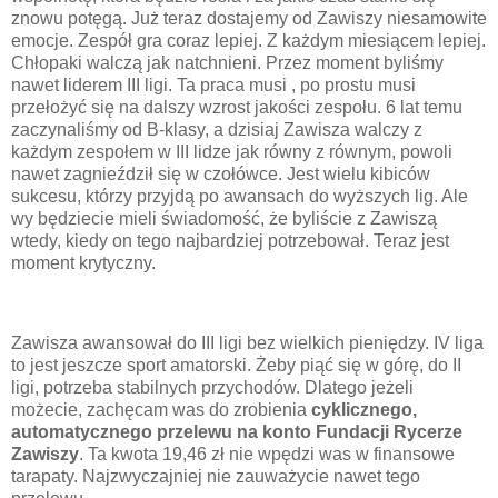
znowu potęgą. Już teraz dostajemy od Zawiszy niesamowite
emocje. Zespół gra coraz lepiej. Z każdym miesiącem lepiej.
Chłopaki walczą jak natchnieni. Przez moment byliśmy
nawet liderem III ligi. Ta praca musi , po prostu musi
przełożyć się na dalszy wzrost jakości zespołu. 6 lat temu
zaczynaliśmy od B-klasy, a dzisiaj Zawisza walczy z
każdym zespołem w III lidze jak równy z równym, powoli
nawet zagnieździł się w czołówce. Jest wielu kibiców
sukcesu, którzy przyjdą po awansach do wyższych lig. Ale
wy będziecie mieli świadomość, że byliście z Zawiszą
wtedy, kiedy on tego najbardziej potrzebował. Teraz jest
moment krytyczny.
Zawisza awansował do III ligi bez wielkich pieniędzy. IV liga
to jest jeszcze sport amatorski. Żeby piąć się w górę, do II
ligi, potrzeba stabilnych przychodów. Dlatego jeżeli
możecie, zachęcam was do zrobienia
cyklicznego,
automatycznego przelewu na konto Fundacji Rycerze
Zawiszy
. Ta kwota 19,46 zł nie wpędzi was w finansowe
tarapaty. Najzwyczajniej nie zauważycie nawet tego