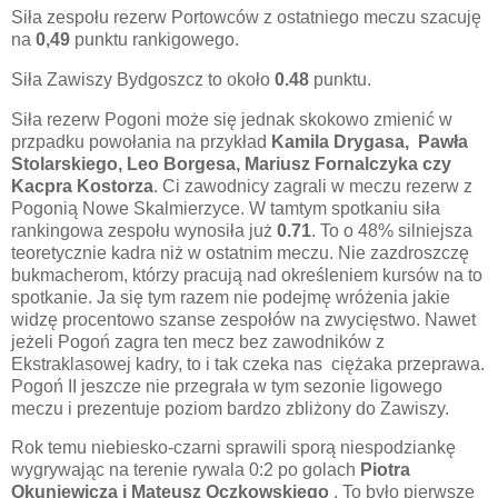
Siła zespołu rezerw Portowców z ostatniego meczu szacuję
na
0,49
punktu rankigowego.
Siła Zawiszy Bydgoszcz to około
0.48
punktu.
Siła rezerw Pogoni może się jednak skokowo zmienić w
przpadku powołania na przykład
Kamila Drygasa, Pawła
Stolarskiego, Leo Borgesa, Mariusz Fornalczyka czy
Kacpra Kostorza
. Ci zawodnicy zagrali w meczu rezerw z
Pogonią Nowe Skalmierzyce. W tamtym spotkaniu siła
rankingowa zespołu wynosiła już
0.71
. To o 48% silniejsza
teoretycznie kadra niż w ostatnim meczu. Nie zazdroszczę
bukmacherom, którzy pracują nad określeniem kursów na to
spotkanie. Ja się tym razem nie podejmę wróżenia jakie
widzę procentowo szanse zespołów na zwycięstwo. Nawet
jeżeli Pogoń zagra ten mecz bez zawodników z
Ekstraklasowej kadry, to i tak czeka nas ciężaka przeprawa.
Pogoń II jeszcze nie przegrała w tym sezonie ligowego
meczu i prezentuje poziom bardzo zbliżony do Zawiszy.
Rok temu niebiesko-czarni sprawili sporą niespodziankę
wygrywając na terenie rywala 0:2 po golach
Piotra
Okuniewicza i Mateusz Oczkowskiego
. To było pierwsze