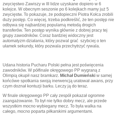
zwycięstwo Zawiszy w III lidze uzyskane dopiero w 6
kolejce. W obecnym seszonie po 6 kolejkach mamy już 5
zwycięstw. To pokazuje, że podopieczni Piotra Kołca zrobili
duży postęp. Co więcej, trzeba podkreślić, że ten postęp nie
odbywa się najbardziej popularną metodą drogich
transferów. Ten postęp wynika głównie z dobrej pracy tej
grupy zawodników. Coraz bardziej widoczny jest
automatyzm działania, który pozwal grać szybciej o ten
ułamek sekundy, który pozwala przechytrzyć rywala.
Udana historia Pucharu Polski pełna jest poświęcenia
zawodników. W półfinale okręgowego PP wygraną z
Olimpią okupił nasz bramkarz.
Michał Dumieński
w samej
końcówe spotkania swoją inerwencją uratował awans, przy
czym doznał kontuzji barku. Leczy ją do teraz.
W finale okręgowego PP cały zespół pokazał ogromne
zaangażowanie. To był nie tylko dobry mecz, ale przede
wszystkim mocno wybiegany mecz. To była walka na
całego, mocno poparta piłkarskimi argumentami.