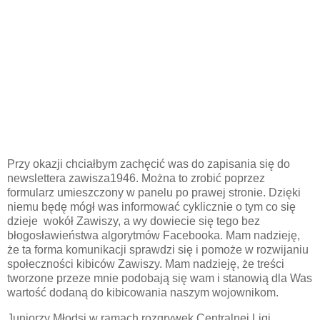
Przy okazji chciałbym zachęcić was do zapisania się do
newslettera zawisza1946. Można to zrobić poprzez
formularz umieszczony w panelu po prawej stronie. Dzięki
niemu będę mógł was informować cyklicznie o tym co się
dzieje wokół Zawiszy, a wy dowiecie się tego bez
błogosławieństwa algorytmów Facebooka. Mam nadzieję,
że ta forma komunikacji sprawdzi się i pomoże w rozwijaniu
społeczności kibiców Zawiszy. Mam nadzieję, że treści
tworzone przeze mnie podobają się wam i stanowią dla Was
wartość dodaną do kibicowania naszym wojownikom.
Juniorzy Młodsi w ramach rozgrywek Centralnej Ligi