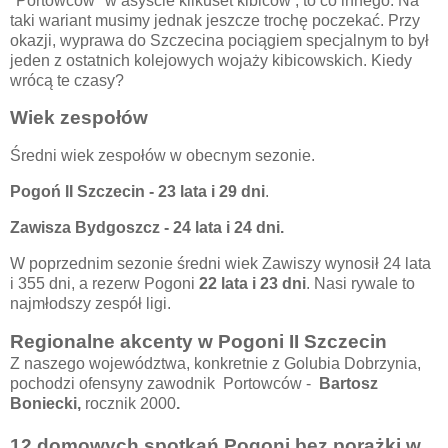
"Portowców" w asyście kilkuset kibiców , to co innego. Na
taki wariant musimy jednak jeszcze trochę poczekać. Przy
okazji, wyprawa do Szczecina pociągiem specjalnym to był
jeden z ostatnich kolejowych wojaży kibicowskich. Kiedy
wrócą te czasy?
Wiek zespołów
Średni wiek zespołów w obecnym sezonie.
Pogoń II Szczecin - 23 lata i 29 dni
.
Zawisza Bydgoszcz - 24 lata i 24 dni.
W poprzednim sezonie średni wiek Zawiszy wynosił 24 lata
i 355 dni, a rezerw Pogoni
22 lata i 23 dni
. Nasi rywale to
najmłodszy zespół ligi.
Regionalne akcenty w Pogoni II Szczecin
Z naszego województwa, konkretnie z Golubia Dobrzynia,
pochodzi ofensyny zawodnik Portowców -
Bartosz
Boniecki,
rocznik 2000
.
12 domowych spotkań Pogoni bez porażki w