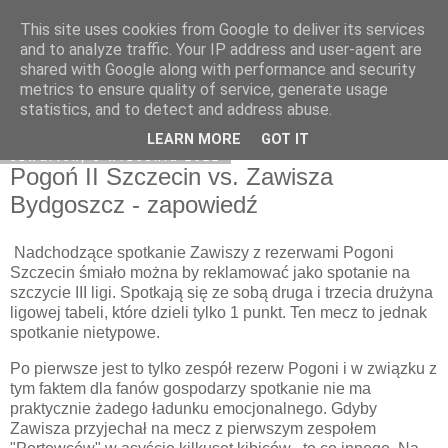
This site uses cookies from Google to deliver its services
Zawisza1946.pl
and to analyze traffic. Your IP address and user-agent are
shared with Google along with performance and security
metrics to ensure quality of service, generate usage
statistics, and to detect and address abuse.
▼
LEARN MORE
GOT IT
czwartek, 8 września 2022
Pogoń II Szczecin vs. Zawisza
Bydgoszcz - zapowiedź
Nadchodzące spotkanie Zawiszy z rezerwami Pogoni
Szczecin śmiało można by reklamować jako spotanie na
szczycie III ligi. Spotkają się ze sobą druga i trzecia drużyna
ligowej tabeli, które dzieli tylko 1 punkt. Ten mecz to jednak
spotkanie nietypowe.
Po pierwsze jest to tylko zespół rezerw Pogoni i w związku z
tym faktem dla fanów gospodarzy spotkanie nie ma
praktycznie żadego ładunku emocjonalnego. Gdyby
Zawisza przyjechał na mecz z pierwszym zespołem