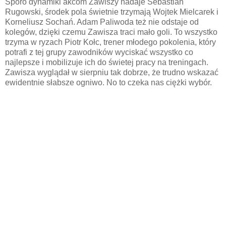
Sporo dynamiki akcom Zawiszy nadaje Sebastian
Rugowski, środek pola świetnie trzymają Wojtek Mielcarek i
Korneliusz Sochań. Adam Paliwoda też nie odstaje od
kolegów, dzięki czemu Zawisza traci mało goli. To wszystko
trzyma w ryzach Piotr Kołc, trener młodego pokolenia, który
potrafi z tej grupy zawodników wyciskać wszystko co
najlepsze i mobilizuje ich do świetej pracy na treningach.
Zawisza wyglądał w sierpniu tak dobrze, że trudno wskazać
ewidentnie słabsze ogniwo. No to czeka nas ciężki wybór.