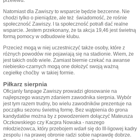
przelewu.
Natomiast dla Zawiszy to wsparcie będzie bezcenne. Nie
chodzi tylko o pieniądze, ale też świadomość, że rośnie
społeczność Zawiszy. I ta społeczność potrafi dać realne
wsparcie. Jestem przekonany, że ta akcja 19,46 jest świetną
formą pomocy w odbudowie klubu.
Przecież mogą w niej uczestniczyć także osoby, które z
różnych powodów nie pojawiają się na stadionie. Wiem, że
jest takich osób wiele. Zamiast biernie czekać na awanse
niebiesko-czarnych mogą one dołożyć swoją ważną
cegiełkę choćby w takiej formie.
Piłkarz sierpnia
Oficjanly fanpage Zawiszy prowadzi głosowanie na
najlepszego waszym zdaniem zawodnika sierpnia. Wybór
jest tym razem trudny, bo wielu zawodników prezentuje na
początku sezonu świetną formę. Bez wątpienia do grona
kandydatów można by z powodzeniem dołączyć Mateusza
Oczkowskiego czy Kacpra Nowaka - naszego
młodzieżowca, który przebojem wdarł się do III-ligowej kadry
zespolu i na prawej obronie radzi sobie naprawdę dobrze.