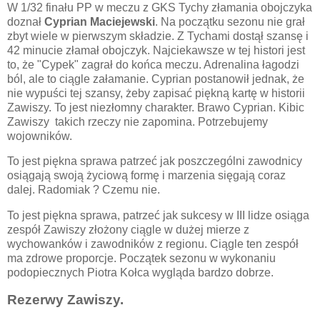
W 1/32 finału PP w meczu z GKS Tychy złamania obojczyka
doznał
Cyprian Maciejewski
. Na początku sezonu nie grał
zbyt wiele w pierwszym składzie. Z Tychami dostął szansę i
42 minucie złamał obojczyk. Najciekawsze w tej histori jest
to, że "Cypek" zagrał do końca meczu. Adrenalina łagodzi
ból, ale to ciągle załamanie. Cyprian postanowił jednak, że
nie wypuści tej szansy, żeby zapisać piękną kartę w historii
Zawiszy. To jest niezłomny charakter. Brawo Cyprian. Kibic
Zawiszy takich rzeczy nie zapomina. Potrzebujemy
wojowników.
To jest piękna sprawa patrzeć jak poszczególni zawodnicy
osiągają swoją życiową formę i marzenia sięgają coraz
dalej. Radomiak ? Czemu nie.
To jest piękna sprawa, patrzeć jak sukcesy w III lidze osiąga
zespół Zawiszy złożony ciągle w dużej mierze z
wychowanków i zawodników z regionu. Ciągle ten zespół
ma zdrowe proporcje. Początek sezonu w wykonaniu
podopiecznych Piotra Kołca wygląda bardzo dobrze.
Rezerwy Zawiszy.