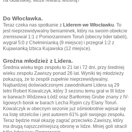
na Gdańskiej. Może rewanż wiosną?
Do Włocławka.
Teraz czeka nas spotkanie z
Liderem we Włocławku
. To
jest nieprzewidywalny beniaminek, który na swoim obiekcie
zremisował 1:1 z Pomorzaninem Toruń (obecny lider tabeli),
wygrał 5:0 z Chełminianką (9 miejsce) i przegrał 1:2 z
Kujawianką Izbica Kujawska (12 miejsce).
Groźna młodzież z Lidera.
Średnia wieku tego zespołu to 21 lat i 72 dni, przy średniej
wieku zespołu Zawiszy ponad 26 lat. Wyniki tej młodzieży
pokazują, że to zespół zupełnie nieprzewidywalny.
Najbardziej doświadczonymi zawodnikami Lidera są 29
letni Robert Kowalczyk, który 3 sezonu temu grał w III lidze
w barwach Widzewa Łódź oraz Bartłomiej Grube znany z IV-
ligowych boisk w barach Lecha Rypin czy Elany Toruń.
Kowalczyk w obecnym sezonie już ośmiokrotnie wpisał się
na listę strzelców i jest autorem 61% goli swojego zespołu.
Teraz będzie miał okazję zagrać przeciwko Zawiszy, który
ma drugą najszczelniejszą obronę w lidze. Mniej goli stracił