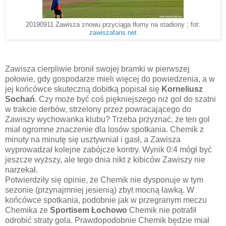
20190911 Zawisza znowu przyciąga tłumy na stadiony ; fot:
zawiszafans.net
Zawisza cierpliwie bronił swojej bramki w pierwszej
połowie, gdy gospodarze mieli więcej do powiedzenia, a w
jej końcówce skuteczną dobitką popisał się
Korneliusz
Sochań
. Czy może być coś piękniejszego niż gol do szatni
w trakcie derbów, strzelony przez powracającego do
Zawiszy wychowanka klubu? Trzeba przyznać, że ten gol
miał ogromne znaczenie dla losów spotkania. Chemik z
minuty na minutę się usztywniał i gasł, a Zawisza
wyprowadzał kolejne zabójcze kontry. Wynik 0:4 mógł być
jeszcze wyższy, ale tego dnia nikt z kibiców Zawiszy nie
narzekał.
Potwierdziły się opinie, że Chemik nie dysponuje w tym
sezonie (przynajmniej jesienią) zbyt mocną ławką. W
końcówce spotkania, podobnie jak w przegranym meczu
Chemika ze
Sportisem Łochowo
Chemik nie potrafił
odrobić straty gola. Prawdopodobnie Chemik będzie miał