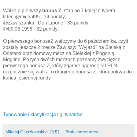
Walka o pierwszy
bonus Z
, stan po 7 kolejce typera:
lider: @michal95 - 34 punkty;
@Zawiszanka i Don Lipone - 33 punkty;
@09.06.1998 - 32 punkty;
O pierwszego bonusaZ walczymy do 6 października, czyli
zostały jeszcze 2 mecze Zawiszy: "Wyjazd" na Sielską z
Orlętami oraz domowy mecz na Sielskiej z Pogonią
Mogilno. Po tych dwóch meczach poznamy zwycięzcę
pierwszego bonusa Z, który zgarnie nagrodę 50 PLN i
rozpocznie się walka o drugiego bonusa Z, która potrwa do
końca jesiennej rundy.
Typowanie i klasyfikacja ligi typerów
Mikołaj Głuszkowski
o
19:51
Brak komentarzy: