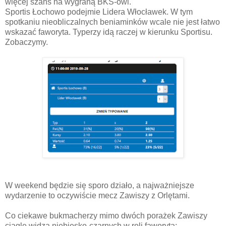
więcej szans na wygraną BKS-owi.
Sportis Łochowo podejmie Lidera Włocławek. W tym
spotkaniu nieobliczalnych beniaminków wcale nie jest łatwo
wskazać faworyta. Typerzy idą raczej w kierunku Sportisu.
Zobaczymy.
W weekend będzie się sporo działo, a najważniejsze
wydarzenie to oczywiście mecz Zawiszy z Orlętami.
Co ciekawe bukmacherzy mimo dwóch porażek Zawiszy
ciągle widzą niebiesko-czarnych w roli faworyta: