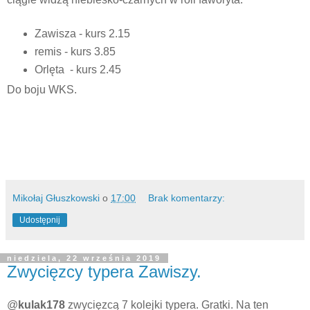
Zawisza - kurs 2.15
remis - kurs 3.85
Orlęta - kurs 2.45
Do boju WKS.
Mikołaj Głuszkowski
o
17:00
Brak komentarzy:
Udostępnij
niedziela, 22 września 2019
Zwycięzcy typera Zawiszy.
@
kulak178
zwycięzcą 7 kolejki typera. Gratki. Na ten