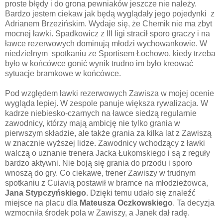
proste błędy i do grona pewniaków jeszcze nie należy.
Bardzo jestem ciekaw jak będą wyglądały jego pojedynki z
Adrianem Brzezińskim. Wydaje się, że Chemik nie ma zbyt
mocnej ławki. Spadkowicz z III ligi stracił sporo graczy i na
ławce rezerwowych dominują młodzi wychowankowie. W
niedzielnym spotkaniu ze Sportisem Łochowo, kiedy trzeba
było w końcówce gonić wynik trudno im było kreować
sytuacje bramkowe w końcówce.
Pod względem ławki rezerwowych Zawisza w mojej ocenie
wygląda lepiej. W zespole panuje większa rywalizacja. W
kadrze niebiesko-czarnych na ławce siedzą regularnie
zawodnicy, którzy mają ambicję nie tylko grania w
pierwszym składzie, ale także grania za kilka lat z Zawiszą
w znacznie wyższej lidze. Zawodnicy wchodzący z ławki
walczą o uznanie trenera Jacka Łukomskiego i są z reguły
bardzo aktywni. Nie boją się grania do przodu i sporo
wnoszą do gry. Co ciekawe, trener Zawiszy w trudnym
spotkaniu z Cuiavią postawił w bramce na młodzieżowca,
Jana Stypczyńskiego
. Dzięki temu udało się znaleźć
miejsce na placu dla
Mateusza Oczkowskiego
. Ta decyzja
wzmocniła środek pola w Zawiszy, a Janek dał radę.