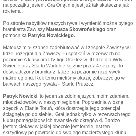
na początku jesieni. Gra Orląt nie jest już tak skuteczna jak
rok temu.
Po stronie nabytków naszych rywali wymienić można byłego
bramkarza Zawiszy
Mateusza Skowrońskiego
oraz
pomocnika
Patryka Nowickiego.
Mateusz miał szansę zadebiutować w I zespole Zawiszy w II
lidze, rozegrał dla Zawiszy 16 spotkań w rezerwach na
poziomie A klasy oraz IV ligi. Grał też w III lidze dla Wdy
Świecie oraz Startu Warlubie łącznie przez 4 sezony. To
doświadczony bramkarz, także na poziomie rozgrywek
makroregionu. Rok temu mieliśmy okazję zobaczyć go w
barwach naszego rywala - Startu Pruszcz.
Patryk Nowicki
, to jeden ze zdolniejszych, moim zdaniem,
młodzieżowców w naszym regionie. Poprzednią wiosnę
spędził w Elanie Toruń, która dostrzegła jego potencjał i
ściągnęła go do siebie. Grał jednak tylko w rezerwach tego
klubu pomagając w ich awansie do okręgówki. Bardzo
jestem ciekaw w jakiej obecnie jest formie jest ten
skrzydłowy po powrocie do swojego macierzystego klubu.