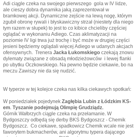
Adi ciągle czeka na swojego pierwszego gola w IV lidze,
ale cieszy dobra dynamika jaką zaprezentował w
bramkowej akcji. Dynamiczne zejście na lewą nogę, którym
zgubił obronę rywali i błyskawiczny strzał (niestety dla niego
tym razem w słupek) to jest to co kibice chcieliby częściej
oglądać w wykonaniu Adiego. Czas aklimatyzacji na
poziomie IV ligi trwa już trochę i być może w drugiej części
jesieni będziemy oglądali więcej Adiego w udanych akcjach
ofensywnych. Trenera
Jacka Łukomskiego
czekają znowu
dylematy związane z obsadą młodzieżowców i lewej flanki
po ubytku Oczkowskiego. Na pewno będzie ciekawie, bo na
meczu Zawiszy nie da się nudzić.
W typerze w tej kolejce czeka nas kilka ciekawych spotkań:
W poniedziałek pojedynek
Zagłębia Lubin z Łódzkim KS-
em
.
Tyszanie podejmują Olimpię Grudziądz.
Górnik Wałbrzych ciągle czeka na przełamanie. W
Bydgoszczy odbędą się derby BKS Bydgoszcz - Chemik
Bydgoszcz. Co ciekawe, spadkowicz Chemik wcale nie jest
faworytem bukmacherów, ani algorytmu typera dającego