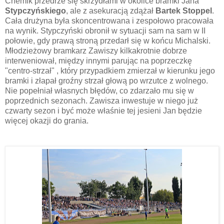
Chemik przedrze się skrzydłami w okolice bramki Jana
Stypczyńskiego
, ale z asekuracją zdążał
Bartek Stoppel
.
Cała drużyna była skoncentrowana i zespołowo pracowała
na wynik. Stypczyński obronił w sytuacji sam na sam w II
połowie, gdy prawą stroną przedarł się w końcu Michalski.
Młodzieżowy bramkarz Zawiszy kilkakrotnie dobrze
interweniował, między innymi parując na poprzeczkę
"centro-strzał" , który przypadkiem zmierzał w kierunku jego
bramki i złapał groźny strzał głową po wrzutce z wolnego.
Nie popełniał własnych błędów, co zdarzało mu się w
poprzednich sezonach. Zawisza inwestuje w niego już
czwarty sezon i być może właśnie tej jesieni Jan będzie
więcej okazji do grania.