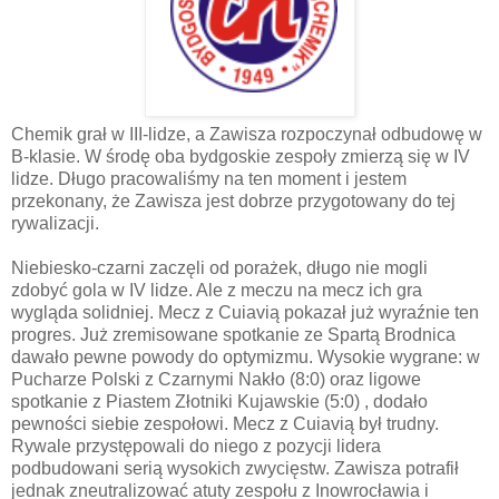
Chemik grał w III-lidze, a Zawisza rozpoczynał odbudowę w
B-klasie. W środę oba bydgoskie zespoły zmierzą się w IV
lidze. Długo pracowaliśmy na ten moment i jestem
przekonany, że Zawisza jest dobrze przygotowany do tej
rywalizacji.
Niebiesko-czarni zaczęli od porażek, długo nie mogli
zdobyć gola w IV lidze. Ale z meczu na mecz ich gra
wygląda solidniej. Mecz z Cuiavią pokazał już wyraźnie ten
progres. Już zremisowane spotkanie ze Spartą Brodnica
dawało pewne powody do optymizmu. Wysokie wygrane: w
Pucharze Polski z Czarnymi Nakło (8:0) oraz ligowe
spotkanie z Piastem Złotniki Kujawskie (5:0) , dodało
pewności siebie zespołowi. Mecz z Cuiavią był trudny.
Rywale przystępowali do niego z pozycji lidera
podbudowani serią wysokich zwycięstw. Zawisza potrafił
jednak zneutralizować atuty zespołu z Inowrocławia i