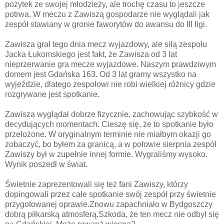
pożytek ze swojej młodzieży, ale trochę czasu to jeszcze
potrwa. W meczu z Zawiszą gospodarze nie wyglądali jak
zespół stawiany w gronie faworytów do awansu do III ligi.
Zawisza grał tego dnia mecz wyjazdowy, ale siłą zespołu
Jacka Łukomskiego jest fakt, że Zawisza od 3 lat
nieprzerwanie gra mecze wyjazdowe. Naszym prawdziwym
domem jest Gdańska 163. Od 3 lat gramy wszystko na
wyjeździe, dlatego zespołowi nie robi wielkiej różnicy gdzie
rozgrywane jest spotkanie.
Zawisza wyglądał dobrze fizycznie, zachowując szybkość w
decydujących momentach. Cieszę się, że to spotkanie było
przełożone. W oryginalnym terminie nie miałbym okazji go
zobaczyć, bo byłem za granicą, a w połowie sierpnia zespół
Zawiszy był w zupełnie innej formie. Wygraliśmy wysoko.
Wynik poszedł w świat.
Świetnie zaprezentowali się też fani Zawiszy, którzy
dopingowali przez całe spotkanie swój zespół przy świetnie
przygotowanej oprawie.Znowu zapachniało w Bydgoszczy
dobrą piłkarską atmosferą.Szkoda, że ten mecz nie odbył się