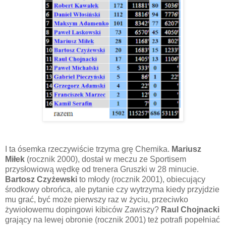
I ta ósemka rzeczywiście trzyma grę Chemika.
Mariusz
Miłek
(rocznik 2000), dostał w meczu ze Sportisem
przysłowiową wędkę od trenera Gruszki w 28 minucie.
Bartosz Czyżewski
to młody (rocznik 2001), obiecujący
środkowy obrońca, ale pytanie czy wytrzyma kiedy przyjdzie
mu grać, być może pierwszy raz w życiu, przeciwko
żywiołowemu dopingowi kibiców Zawiszy?
Raul Chojnacki
grający na lewej obronie (rocznik 2001) też potrafi popełniać