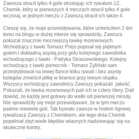
Zawisza stracił tylko 4 gole strzelając ich rywalom 12.
Chemik, który w pierwszych 4 meczach stracił tylko 4 gole
wczoraj, w jednym meczu z Zawiszą stracił ich także 4.
Cieszę się, że moje przewidywania, które umieściłem 2 dni
temu na blogu w dużej mierze się sprawdziły. Zawisza
pokazał znacznie mocniejszą ławkę rezerwowych.
Wchodzący z ławki Tomasz Prejs popisał się pięknym
golem i dokładną asystą przy golu kolejnego zawodnika
wchodzącego z ławki - Patryka Straszewskiego. Kolejny
wchodzący z ławki pomocnik - Tomasz Żyliński sam
przedryblował na lewej flance kilku rywali i bez asysty
kolegów zmieścił piłkę w bramce przy lewym słupku.
Wszyscy wchodzący zawodnicy Zawiszy pokazali jakość.
Pokazali, że ławka rezerwowych pali ich w cztery litery. Dali
dowód, że każdy jest gotowy do walki od pierwszej minuty.
Nie sprawdziły się moje przewidywani, że w tym meczu
padnie niewiele goli. Tak bywało zawsze w historii ligowej
rywalizacji Zawiszy z Chemikiem, ale tego dnia Chemik
popełniał zbyt wiele błędów własnych nadziewając się na
skuteczne kontry.