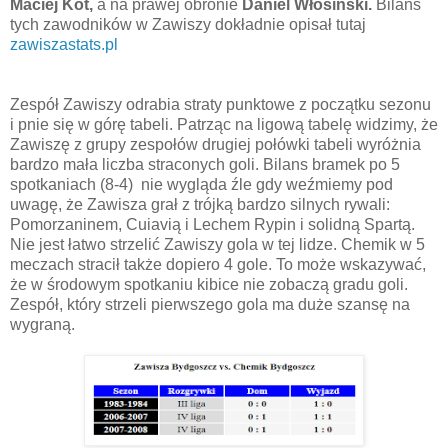
Maciej Kot,
a na prawej obronie
Daniel Włosiński.
Bilans
tych zawodników w Zawiszy dokładnie opisał tutaj
zawiszastats.pl
Zespół Zawiszy odrabia straty punktowe z początku sezonu
i pnie się w górę tabeli. Patrząc na ligową tabelę widzimy, że
Zawiszę z grupy zespołów drugiej połówki tabeli wyróżnia
bardzo mała liczba straconych goli. Bilans bramek po 5
spotkaniach (8-4) nie wygląda źle gdy weźmiemy pod
uwagę, że Zawisza grał z trójką bardzo silnych rywali:
Pomorzaninem, Cuiavią i Lechem Rypin i solidną Spartą.
Nie jest łatwo strzelić Zawiszy gola w tej lidze. Chemik w 5
meczach stracił także dopiero 4 gole. To może wskazywać,
że w środowym spotkaniu kibice nie zobaczą gradu goli.
Zespół, który strzeli pierwszego gola ma duże szansę na
wygraną.