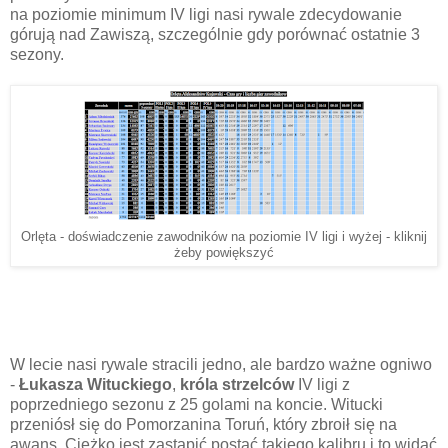
na poziomie minimum IV ligi nasi rywale zdecydowanie
górują nad Zawiszą, szczególnie gdy porównać ostatnie 3
sezony.
Orlęta - doświadczenie zawodników na poziomie IV ligi i wyżej - kliknij
żeby powiększyć
W lecie nasi rywale stracili jedno, ale bardzo ważne ogniwo
-
Łukasza Wituckiego
,
króla strzelców
IV ligi z
poprzedniego sezonu z 25 golami na koncie. Witucki
przeniósł się do Pomorzanina Toruń, który zbroił się na
awans. Ciężko jest zastąpić postać takiego kalibru i to widać