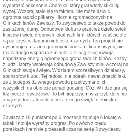
wyobrazić pokonanie Chemika, który grał wtedy kilka lig
wyżej. Wczoraj stało się to faktem. Nie może dziwić
ogromna radość piłkarzy i licznie zgromadzonych na
Glinkach fanów Zawiszy. To zwycięstwo to także powód do
zasłużonej dumy. Odbudowa klubu to przecież dzieło setek
kibiców i wielu drobnych lokalnych firm, których właściciele
są najczęściej fanami niebiesko-czarnych. Ten projekt nie
dysponuje na razie ogromnymi środkami finansowymi, nie
ma żadnego wsparcia z miasta, ale ciągle się rozwija
napędzany energią ogromnego grona swoich fanów. Każdy
z ludzi, którzy wspierają odbudowę Zawiszy miał wczoraj na
Glinkach swoje święto. Widziałem szczęśliwych działaczy,
sponsorów klubu. Tej radości nie potrafił nawet zmącić fakt,
że z jakiegoś dziwnego powodu przetrzymano ich
wszystkich na obiekcie ponad godzinę. Cóż. W lidze gra się
też mecze rewanżowe. To był nieprzyjemny zgrzyt, który nie
zmącił jednak atmosfery piłkarskiego święta niebiesko-
czarnych.
Zawisza z 10 punktami po 6 meczach zajmuje 6 lokatę w
tabeli i notuje wyraźny progres. Po dwóch z rzędu
porażkach i remisie przeszedł czas na serię 3 zwycięstw.