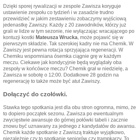
Dzięki sporej rywalizacji w zespole Zawisza koryguje
ustawienie zespołu co tydzień i w zasadzie trudno
przewidzieć w jakim zestawieniu zobaczymy wyjściową
jedenastkę Zawiszy. Każdy z 20 zawodników, którzy już
grali w lidze w tym sezonie, nie wyłączając wracającego po
kontuzji kostki
Mateusza Wrucka
, może pojawić się w
pierwszym składzie. Tak szerokiej kadry nie ma Chemik. W
Zawiszy jest pewna rotacja sprzyjająca regeneracji. W
Chemiku wspomniana ósemka ciągnie grę w każdym
meczu. Ciekawe jak kondycyjnie będą wyglądały oba
zespoły w końcówce meczu? Chemik grał w niedzielę, a
Zawisza w sobotę o 12:00. Dodatkowe 28 godzin na
regenerację to także może być atut Zawiszy.
Dołączyć do czołówki.
Stawka tego spotkania jest dla obu stron ogromna, mimo, że
to dopiero początek sezonu. Zawisza po ewentualnym
zwycięstwie awansuje do górnej połówki tabeli i zacznie
znowu być uznawany za jednego z kandydatów do awansu.
Chemik każde spotkanie z Zawiszą traktuje wyjątkowo,
niezależnie czy to spotkanie seniorów czy trampkarzy. To