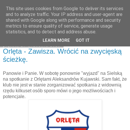
This site uses cookies from Google to deliver its services
Zawisza1946.pl
and to analyze traffic. Your IP address and user-agent are
shared with Google along with performance and security
metrics to ensure quality of service, generate usage
statistics, and to detect and address abuse.
▼
LEARN MORE
GOT IT
piątek, 27 września 2019
Orlęta - Zawisza. Wrócić na zwycięską
ścieżkę.
Panowie i Panie. W sobotę ponownie "wyjazd" na Sielską
na spotkanie z Orlętami Aleksandrów Kujawski. Sam fakt, że
klub nie jest w stanie zorganizować spotkania z widownią
rzędu kilkuset osób sporo mówi o jego możliwościach i
potencjale.