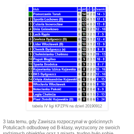
tabela IV ligi KPZPN na dzień 20190912
3 lata temu, gdy Zawisza rozpoczynał w gościnnych
Potulicach odbudowę od B-klasy, wyrzucony ze swoich
rodzimych obiektów oraz z miasta, trudno było sobie