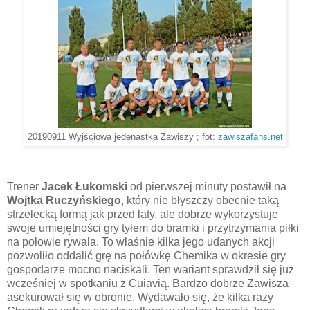
20190911 Wyjściowa jedenastka Zawiszy ; fot:
zawiszafans.net
Trener
Jacek Łukomski
od pierwszej minuty postawił na
Wojtka Ruczyńskiego
, który nie błyszczy obecnie taką
strzelecką formą jak przed laty, ale dobrze wykorzystuje
swoje umiejętności gry tyłem do bramki i przytrzymania piłki
na połowie rywala. To właśnie kilka jego udanych akcji
pozwoliło oddalić grę na połówkę Chemika w okresie gry
gospodarze mocno naciskali. Ten wariant sprawdził się już
wcześniej w spotkaniu z Cuiavią. Bardzo dobrze Zawisza
asekurował się w obronie. Wydawało się, że kilka razy