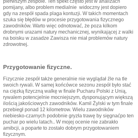
pierwszym zespole. Ten spekt często jest w analizach
pomijany, albo problem medialnie widoczny jest dopiero
gdy na zespół spada plaga kontuzji. W takich momentach
szuka się błędów w procesie przygotowania fizycznego
zawodników. Warto więc odnotować, że poza kilkom
drobnymi urazami natury mechanicznej, wynikającej z walki
na boisku w zasadze Zawisza nie miał problemów natury
zdrowotnej.
Przygotowanie fizyczne.
Fizycznie zespół także generalnie nie wyglądał źle na tle
swoich rywali. W samej końcówce sezonu zespół było stać
na cięzką fizyczną walkę w finale Pucharu Polski z Unią,
rywalem potencjelnie mocniejszym, dysponującym większą
ilością jakościowych zawodników. Kamil Żylski w tym finale
przebiegł ponad 12 kilometrow. Wielu zawodników
niebiesko-czarnych podobnie gryzła trawę by sięgnaćpo ten
puchar po wielu latach.. W mojej ocenie nie zabrakło
amibcji, a poparte to zostało dobrym przygotowaniem
fizycznym.