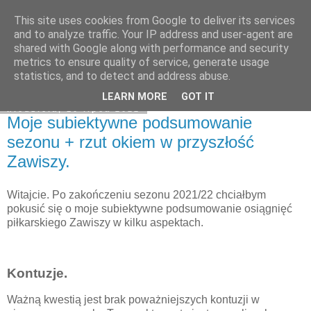
This site uses cookies from Google to deliver its services
Zawisza1946.pl
and to analyze traffic. Your IP address and user-agent are
shared with Google along with performance and security
metrics to ensure quality of service, generate usage
statistics, and to detect and address abuse.
▼
LEARN MORE
GOT IT
niedziela, 10 lipca 2022
Moje subiektywne podsumowanie
sezonu + rzut okiem w przyszłość
Zawiszy.
Witajcie. Po zakończeniu sezonu 2021/22 chciałbym
pokusić się o moje subiektywne podsumowanie osiągnięć
piłkarskiego Zawiszy w kilku aspektach.
Kontuzje.
Ważną kwestią jest brak poważniejszych kontuzji w