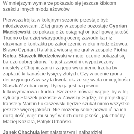
W mniejszym wymiarze pokazało się jeszcze kibicom
sześciu innych młodzieżowców.
Pierwsza trójka w kolejnym sezonie przestaje być
młodzieżowcami. Z tej grupy w zespole pozostaje
Cyprian
Maciejewski
, co pokazuje że osiągnął on już ligową jakość.
Trudno o bardziej wiarygodną ocenę zawodnika niż
otrzymanie kontraktu po zakończeniu wieku młodzieżowca.
Brawo Cyprian. Rafał już wiosną nie grał w zespole
Piotra
Kołc
a.
Staszek Wędzelewsk
i w mojej ocenie pokazał się
bardzo dobrej strony. To jest zawodnik wypożyczony
niestety z Chojniczanki i za jego wykupienie trzeba by
zapłacić kilkanaście tysięcy złotych. Czy w ocenie grona
decyzyjnego Zawiszy ta kwota okaże się warta umiejętności
Staszka? Zobaczymy. Dycyzja jest na pewno
kilkuwymiarowa i trudna. Szczerze mówiąc wątpię, by w tej
sytuacji Staszek pozostał w Zawiszy. Sądzę, że projektując
transfery Marcin Łukaszewski będzie szukał mimo wszystko
jeszcze więcej jakości. Nie możemy sobie pozwolić na ich
dużą ilość, więc musi być w nich dużo jakości, jak choćby
Maciej Koziara, Patryk Urbański.
Janek Chachuła
jest najstarszym i najbardziej