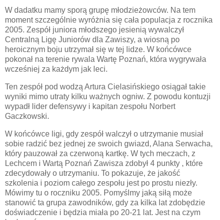
W dadatku mamy sporą grupę młodzieżowców. Na tem
moment szczególnie wyróżnia się cała populacja z rocznika
2005. Zespół juniora młodszego jesienią wywalczył
Centralną Ligę Juniorów dla Zawiszy, a wiosną po
heroicznym boju utrzymał się w tej lidze. W końcówce
pokonał na terenie rywala Wartę Poznań, która wygrywała
wcześniej za każdym jak leci.
Ten zespół pod wodzą Artura Cielasińskiego osiągał takie
wyniki mimo utraty kilku ważnych ogniw. Z powodu kontuzji
wypadł lider defensywy i kapitan zespołu Norbert
Gaczkowski.
W końcówce ligi, gdy zespół walczył o utrzymanie musiał
sobie radzić bez jednej ze swoich gwiazd, Alana Serwacha,
który pauzował za czerwoną kartkę. W tych meczach, z
Lechcem i Wartą Poznań Zawisza zdobył 4 punkty , które
zdecydowały o utrzymaniu. To pokazuje, że jakość
szkolenia i poziom całego zespołu jest po prostu niezły.
Mówimy tu o roczniku 2005. Pomyślmy jaką siłą może
stanowić ta grupa zawodników, gdy za kilka lat zdobędzie
doświadczenie i będzia miała po 20-21 lat. Jest na czym