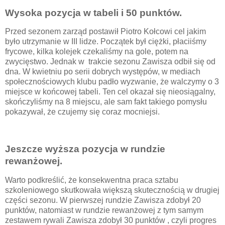
Wysoka pozycja w tabeli i 50 punktów.
Przed sezonem zarząd postawił Piotro Kołcowi cel jakim
było utrzymanie w III lidze. Początek był ciężki, płaciiśmy
frycowe, kilka kolejek czekaliśmy na gole, potem na
zwycięstwo. Jednak w trakcie sezonu Zawisza odbił się od
dna. W kwietniu po serii dobrych występów, w mediach
społecznościowych klubu padło wyzwanie, że walczymy o 3
miejsce w końcowej tabeli. Ten cel okazał się nieosiągalny,
skończyliśmy na 8 miejscu, ale sam fakt takiego pomysłu
pokazywał, że czujemy się coraz mocniejsi.
Jeszcze wyższa pozycja w rundzie
rewanżowej.
Warto podkreślić, że konsekwentna praca sztabu
szkoleniowego skutkowała większą skutecznością w drugiej
części sezonu. W pierwszej rundzie Zawisza zdobył 20
punktów, natomiast w rundzie rewanżowej z tym samym
zestawem rywali Zawisza zdobył 30 punktów , czyli progres