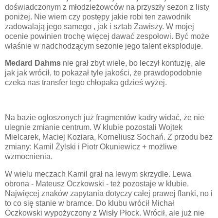
doświadczonym z młodzieżowców na przyszły sezon z listy
poniżej. Nie wiem czy postępy jakie robi ten zawodnik
zadowalają jego samego , jak i sztab Zawiszy. W mojej
ocenie powinien trochę więcej dawać zespołowi. Być może
właśnie w nadchodzącym sezonie jego talent eksploduje.
Medard Dahms
nie grał zbyt wiele, bo leczył kontuzję, ale
jak jak wrócił, to pokazał tyle jakości, że prawdopodobnie
czeka nas transfer tego chłopaka gdzieś wyżej.
Na bazie ogłoszonych już fragmentów kadry widać, że nie
ulegnie zmianie centrum. W klubie pozostali Wojtek
Mielcarek, Maciej Koziara, Korneliusz Sochań. Z przodu bez
zmiany: Kamil Żylski i Piotr Okuniewicz + możliwe
wzmocnienia.
W wielu meczach Kamil grał na lewym skrzydle. Lewa
obrona - Mateusz Oczkowski - też pozostaje w klubie.
Najwięcej znaków zapytania dotyczy całej prawej flanki, no i
to co się stanie w bramce. Do klubu wrócił Michał
Oczkowski wypożyczony z Wisły Płock. Wrócił, ale już nie