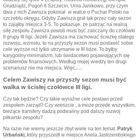
Grudziądz, Pogoń II Szczecin, Unia Janikowo, przy czym
dwa z nich Zawisza pokonał w walce o Puchar Polski na
szczeblu okręgu. Gdyby Zawisza grał tak przez cały sezon
to zająłby miejsca 3-5. To pokazuje, że patrząc na realną
siłę zespołu Zawisza powoli musi być zaliczany do czołówki
II grupy III ligi. Jeżeli Zawisza ma zachować ścieżkę stałego
rozwoju, wzrostu, to na przyszły sezon musi postawić sobie
cele wyższe niż tylko utrzymanie w III lidze. To byłby
karygodny minimalizm, lub świdacetwo pojawiających się
problemów finansowych. Według mojej wiedzy ten drugi
scenariusz nie ma miejsca. Więc......
Celem Zawiszy na przyszły sezon musi być
walka w ścisłej czołówce III ligi.
Czy tak będzie? Czy takie wyraźne cele postawi przed
zespołem zarząd? Czy wreszcie , a może przede wszystkim,
bieżące transfery dadzą podwaliny pod dalszy rozwoj
piłkarski zespołu?
Na razie nie wiemy jeszcze zbyt wiele na ten temat.
Patryk
Urbański,
który przyszedł w miejsce Ariela Jastrzembskiego