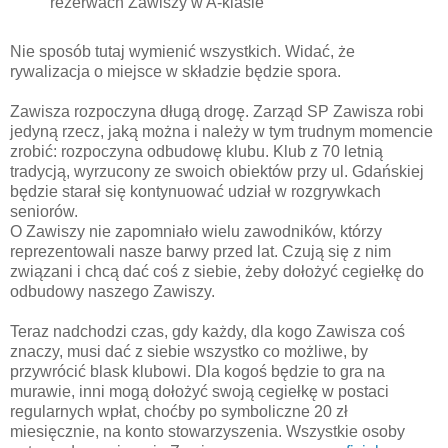
rezerwach Zawiszy w A-klasie
Nie sposób tutaj wymienić wszystkich. Widać, że
rywalizacja o miejsce w składzie będzie spora.
Zawisza rozpoczyna długą drogę. Zarząd SP Zawisza robi
jedyną rzecz, jaką można i należy w tym trudnym momencie
zrobić: rozpoczyna odbudowę klubu. Klub z 70 letnią
tradycją, wyrzucony ze swoich obiektów przy ul. Gdańskiej
będzie starał się kontynuować udział w rozgrywkach
seniorów.
O Zawiszy nie zapomniało wielu zawodników, którzy
reprezentowali nasze barwy przed lat. Czują się z nim
związani i chcą dać coś z siebie, żeby dołożyć cegiełkę do
odbudowy naszego Zawiszy.
Teraz nadchodzi czas, gdy każdy, dla kogo Zawisza coś
znaczy, musi dać z siebie wszystko co możliwe, by
przywrócić blask klubowi. Dla kogoś będzie to gra na
murawie, inni mogą dołożyć swoją cegiełkę w postaci
regularnych wpłat, choćby po symboliczne 20 zł
miesięcznie, na konto stowarzyszenia. Wszystkie osoby