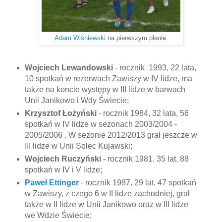
Adam Wiśniewski
na pierwszym planie.
Wojciech Lewandowski
- rocznik 1993, 22 lata,
10 spotkań w rezerwach Zawiszy w IV lidze, ma
także na koncie występy w III lidze w barwach
Unii Janikowo i Wdy Świecie;
Krzysztof Łożyński
- rocznik 1984, 32 lata, 56
spotkań w IV lidze w sezonach 2003/2004 -
2005/2006 . W sezonie 2012/2013 grał jeszcze w
III lidze w Unii Solec Kujawski;
Wojciech Ruczyński
- rocznik 1981, 35 lat, 88
spotkań w IV i V lidze;
Paweł Ettinger
- rocznik 1987, 29 lat, 47 spotkań
w Zawiszy, z czego 6 w II lidze zachodniej, grał
także w II lidze w Unii Janikowo oraz w III lidze
we Wdzie Świecie;