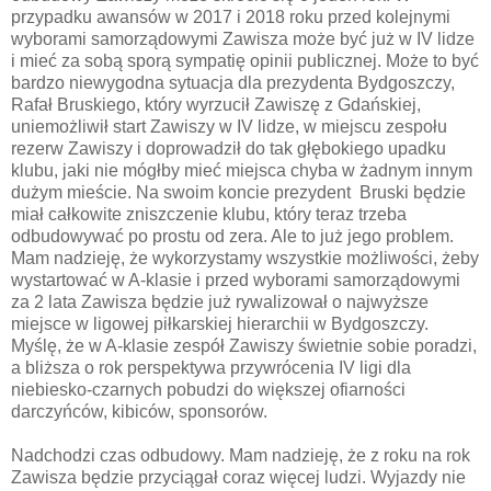
przypadku awansów w 2017 i 2018 roku przed kolejnymi
wyborami samorządowymi Zawisza może być już w IV lidze
i mieć za sobą sporą sympatię opinii publicznej. Może to być
bardzo niewygodna sytuacja dla prezydenta Bydgoszczy,
Rafał Bruskiego, który wyrzucił Zawiszę z Gdańskiej,
uniemożliwił start Zawiszy w IV lidze, w miejscu zespołu
rezerw Zawiszy i doprowadził do tak głębokiego upadku
klubu, jaki nie mógłby mieć miejsca chyba w żadnym innym
dużym mieście. Na swoim koncie prezydent Bruski będzie
miał całkowite zniszczenie klubu, który teraz trzeba
odbudowywać po prostu od zera. Ale to już jego problem.
Mam nadzieję, że wykorzystamy wszystkie możliwości, żeby
wystartować w A-klasie i przed wyborami samorządowymi
za 2 lata Zawisza będzie już rywalizował o najwyższe
miejsce w ligowej piłkarskiej hierarchii w Bydgoszczy.
Myślę, że w A-klasie zespół Zawiszy świetnie sobie poradzi,
a bliższa o rok perspektywa przywrócenia IV ligi dla
niebiesko-czarnych pobudzi do większej ofiarności
darczyńców, kibiców, sponsorów.
Nadchodzi czas odbudowy. Mam nadzieję, że z roku na rok
Zawisza będzie przyciągał coraz więcej ludzi. Wyjazdy nie