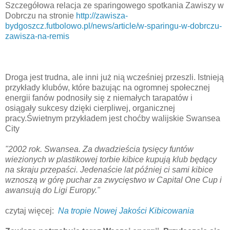
Szczegółowa relacja ze sparingowego spotkania Zawiszy w
Dobrczu na stronie
http://zawisza-
bydgoszcz.futbolowo.pl/news/article/w-sparingu-w-dobrczu-
zawisza-na-remis
Droga jest trudna, ale inni już nią wcześniej przeszli. Istnieją
przykłady klubów, które bazując na ogromnej społecznej
energii fanów podnosiły się z niemałych tarapatów i
osiągały sukcesy dzięki cierpliwej, organicznej
pracy.Świetnym przykładem jest choćby walijskie Swansea
City
"2002 rok. Swansea. Za dwadzieścia tysięcy funtów
wiezionych w plastikowej torbie kibice kupują klub będący
na skraju przepaści. Jedenaście lat później ci sami kibice
wznoszą w górę puchar za zwycięstwo w Capital One Cup i
awansują do Ligi Europy."
czytaj więcej:
Na tropie Nowej Jakości Kibicowania