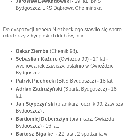
Jarosław Lewandowski
- 29 lat, BKS
Bydgoszcz, LKS Dąbrowa Chełmińska
Do dyspozycji trenera Niezbeckiego stawiło się sporo
młodzieży z bydgoskich klubów, m.in:
Oskar Ziemba
(Chemik 98),
Sebastian Każuro
(Gwiazda 99) - 17 lat -
wychowanek Zawiszy, ostatnio w Gwieździe
Bydgoszcz
Patryk Piechocki
(BKS Bydgoszcz) - 18 lat;
Adrian Zadrużyński
(Sparta Bydgoszcz) - 18
lat;
Jan Stypczyński
(bramkarz rocznik 99, Zawisza
Bydgoszcz) ;
Bartłomiej Dobersztyn
(bramkarz, Gwiazda
Bydgoszcz) - 16 lat;
Bartosz Bigalke
- 22 lata , 2 spotkania w