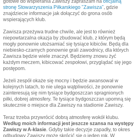
gotowe do wspierania Zawiszy zapraszam na
oficjalną
stronę Stowarzyszenia Piłkarskiego "Zawisza"
, gdzie
znajdziecie informacje jak dołączyć do grona osób
wspierających klub.
Zawisza przeżywa trudne chwile, ale jest to również
niepowtarzalna okazja by zbudować klub, z którym będą
mogły ponownie utożsamiać się tysiące kibiców. Będą dla
niebiesko-czarnych ponownie grali zawodnicy, dla których
Zawisza będzie wiele znaczył. Będziemy znowu żyć
każdym meczem, kibicować zespołowi, przyglądać się jego
postępom.
Jeżeli zespół okaże się mocny i będzie awansował w
kolejnych latach, to nie ulega wątpliwości, że ponownie
zainteresują się nim tysiące bydgoszczan spragnionych
piłki, dobrej atmosfery. Te tysiące bydgoszczan upomną się
skutecznie o miejsce dla Zawiszy na stadionie Zawiszy.
Teraz trzeba przywrócić dobrą atmosferę wokół klubu.
Według moich informacji jest jeszcze szansa na występy
Zawiszy w A-klasie
. Gdyby takie decyzje zapadły, to okres
odbudowy Zawiszy może skrócić się o jeden rok. W