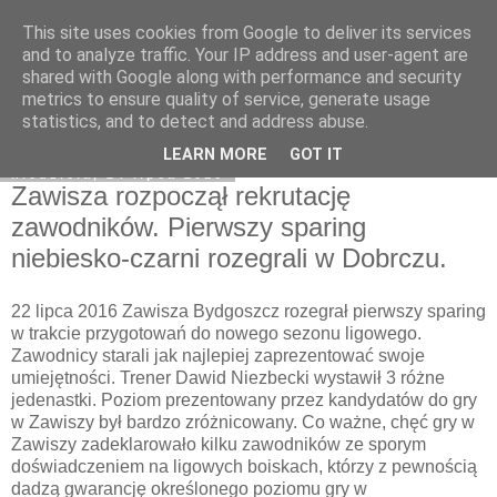
This site uses cookies from Google to deliver its services
Zawisza1946.pl
and to analyze traffic. Your IP address and user-agent are
shared with Google along with performance and security
metrics to ensure quality of service, generate usage
statistics, and to detect and address abuse.
▼
LEARN MORE
GOT IT
niedziela, 24 lipca 2016
Zawisza rozpoczął rekrutację
zawodników. Pierwszy sparing
niebiesko-czarni rozegrali w Dobrczu.
22 lipca 2016 Zawisza Bydgoszcz rozegrał pierwszy sparing
w trakcie przygotowań do nowego sezonu ligowego.
Zawodnicy starali jak najlepiej zaprezentować swoje
umiejętności. Trener Dawid Niezbecki wystawił 3 różne
jedenastki. Poziom prezentowany przez kandydatów do gry
w Zawiszy był bardzo zróżnicowany. Co ważne, chęć gry w
Zawiszy zadeklarowało kilku zawodników ze sporym
doświadczeniem na ligowych boiskach, którzy z pewnością
dadzą gwarancję określonego poziomu gry w