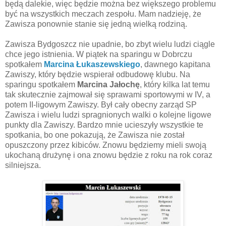
będą dalekie, więc będzie można bez większego problemu
być na wszystkich meczach zespołu. Mam nadzieję, że
Zawisza ponownie stanie się jedną wielką rodziną.
Zawisza Bydgoszcz nie upadnie, bo zbyt wielu ludzi ciągle
chce jego istnienia. W piątek na sparingu w Dobrczu
spotkałem
Marcina Łukaszewskiego
, dawnego kapitana
Zawiszy, który będzie wspierał odbudowę klubu. Na
sparingu spotkałem
Marcina Jałochę
, który kilka lat temu
tak skutecznie zajmował się sprawami sportowymi w IV, a
potem II-ligowym Zawiszy. Był cały obecny zarząd SP
Zawisza i wielu ludzi spragnionych walki o kolejne ligowe
punkty dla Zawiszy. Bardzo mnie ucieszyły wszystkie te
spotkania, bo one pokazują, że Zawisza nie został
opuszczony przez kibiców. Znowu będziemy mieli swoją
ukochaną drużynę i ona znowu będzie z roku na rok coraz
silniejsza.