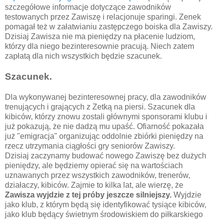
szczegółowe informacje dotyczące zawodników
testowanych przez Zawiszę i relacjonuje sparingi. Zenek
pomagał też w załatwianiu zastępczego boiska dla Zawiszy.
Dzisiaj Zawisza nie ma pieniędzy na płacenie ludziom,
którzy dla niego bezinteresownie pracują. Niech zatem
zapłatą dla nich wszystkich będzie szacunek.
Szacunek.
Dla wykonywanej bezinteresownej pracy, dla zawodników
trenujących i grających z Zetką na piersi. Szacunek dla
kibiców, którzy znowu zostali głównymi sponsorami klubu i
już pokazują, że nie dadzą mu upaść. Ofiarność pokazała
już "emigracja" organizując oddolnie zbiórki pieniędzy na
rzecz utrzymania ciągłości gry seniorów Zawiszy.
Dzisiaj zaczynamy budować nowego Zawiszę bez dużych
pieniędzy, ale będziemy opierać się na wartościach
uznawanych przez wszystkich zawodników, trenerów,
działaczy, kibiców. Zajmie to kilka lat, ale wierzę, że
Zawisza wyjdzie z tej próby jeszcze silniejszy.
Wyjdzie
jako klub, z którym będą się identyfikować tysiące kibiców,
jako klub będący świetnym środowiskiem do piłkarskiego