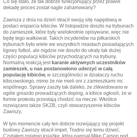
Co się stało, że tak dobrze funkcjonujący przez prawie
dekadę proces został nagle zahamowany?
Zawisza z dnia na dzień stracił swoją siłę napędową w
postaci wsparcia kibiców. W listopadzie doszło na trybunach
do zamieszek, które były wielokrotnie opisywane, więc nie
będę tego wałkował. Takich incydentów na piłkarskich
trybunach było wiele we wszystkich miastach posiadających
ligowy futbol, ale nigdzie nie doszło do utraty tak dużej
części populacji kibiców przychodzących na trybuny.
Normalną reakcją jest
karanie aktywnych uczestników
zamieszek, u nas postanowiono uderzyć w całą
populację kibiców,
w szczególności w działaczy ruchu
kibicowskiego, mimo że nie mieli oni z zamieszkami nic
wspólnego. Sprawy zaszły tak daleko, że zlikwidowano w
ogóle gniazdo prowadzących doping, a kibice ogłosili, że w
formie protestu przestają chodzić na mecze. Wkrótce
rozwiązano także SKZB, czyli stowarzyszenie kibiców
Zawiszy.
W tym momencie cały ten dobrze rozwijający się projekt
budowy Zawiszy stracił impet. Trudno się temu dziwić.
Czytałem ostatnio książkę, którą napisał Mike Carson pod