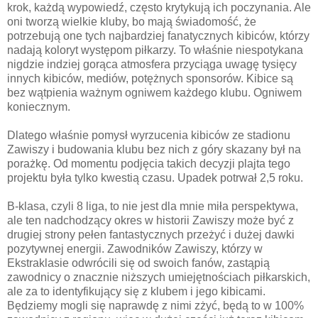
krok, każdą wypowiedź, często krytykują ich poczynania. Ale
oni tworzą wielkie kluby, bo mają świadomość, że
potrzebują one tych najbardziej fanatycznych kibiców, którzy
nadają koloryt występom piłkarzy. To właśnie niespotykana
nigdzie indziej gorąca atmosfera przyciąga uwagę tysięcy
innych kibiców, mediów, potężnych sponsorów. Kibice są
bez wątpienia ważnym ogniwem każdego klubu. Ogniwem
koniecznym.
Dlatego właśnie pomysł wyrzucenia kibiców ze stadionu
Zawiszy i budowania klubu bez nich z góry skazany był na
porażkę. Od momentu podjęcia takich decyzji plajta tego
projektu była tylko kwestią czasu. Upadek potrwał 2,5 roku.
B-klasa, czyli 8 liga, to nie jest dla mnie miła perspektywa,
ale ten nadchodzący okres w historii Zawiszy może być z
drugiej strony pełen fantastycznych przeżyć i dużej dawki
pozytywnej energii. Zawodników Zawiszy, którzy w
Ekstraklasie odwrócili się od swoich fanów, zastąpią
zawodnicy o znacznie niższych umiejętnościach piłkarskich,
ale za to identyfikujący się z klubem i jego kibicami.
Będziemy mogli się naprawdę z nimi zżyć, będą to w 100%