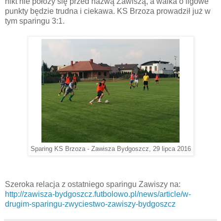
nikt nie położy się przed nazwą Zawiszą, a walka o ligowe
punkty będzie trudna i ciekawa. KS Brzoza prowadził już w
tym sparingu 3:1.
Sparing KS Brzoza - Zawisza Bydgoszcz, 29 lipca 2016
Szeroka relacja z ostatniego sparingu Zawiszy na:
http://zawisza-bydgoszcz.futbolowo.pl/news/article/w-
drugim-sparingu-zwyciestwo-zawiszy-bydgoszcz