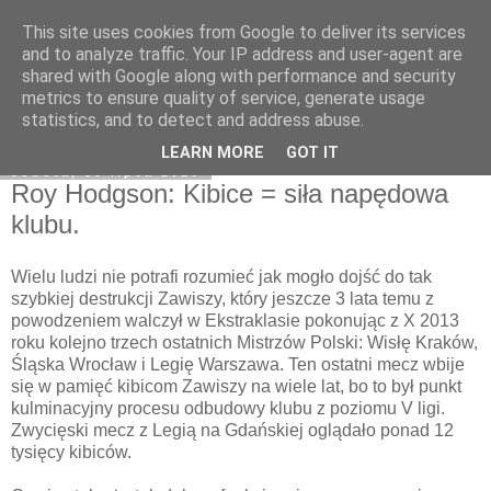
This site uses cookies from Google to deliver its services
Zawisza1946.pl
and to analyze traffic. Your IP address and user-agent are
shared with Google along with performance and security
metrics to ensure quality of service, generate usage
statistics, and to detect and address abuse.
▼
LEARN MORE
GOT IT
sobota, 30 lipca 2016
Roy Hodgson: Kibice = siła napędowa
klubu.
Wielu ludzi nie potrafi rozumieć jak mogło dojść do tak
szybkiej destrukcji Zawiszy, który jeszcze 3 lata temu z
powodzeniem walczył w Ekstraklasie pokonując z X 2013
roku kolejno trzech ostatnich Mistrzów Polski: Wisłę Kraków,
Śląska Wrocław i Legię Warszawa. Ten ostatni mecz wbije
się w pamięć kibicom Zawiszy na wiele lat, bo to był punkt
kulminacyjny procesu odbudowy klubu z poziomu V ligi.
Zwycięski mecz z Legią na Gdańskiej oglądało ponad 12
tysięcy kibiców.