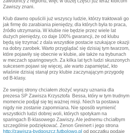
zawodnicy z regionu, więc w dużej części już teraz kibicom
Zawiszy znani.
Klub dawno opuścili już wszyscy ludzie, którzy traktowali go
jak firmę do zarabiania pieniędzy, dla których była to praca,
źródło utrzymania. W klubie nie będzie przez wiele lat
dużych pieniędzy, co daje 100% gwarancji, że od klubu
będą się trzymać z dala wszystkie postacie szukające okazji
na dobry zarobek. Warto przyglądać się dzisiaj tym twarzom,
które pojawiły się obecnie w klubie, ale także na trybunach
w meczach sparingowych. Za kilka lat tych ludzi skuszonych
sukcesem pojawi się więcej, ale warto zapamiętać, kto
właśnie dzisiaj stanął przy klubie zaczynającym przygodę
od B-klasy.
Ze swojej strony chciałem złożyć wyrazy uznania dla
prezesa SP Zawisza Krzysztofa Bessa, który w tym trudnym
momencie podjął się tej ważnej misji. Niech ta postawa
nigdy nie zostanie zapomniana. Nie sposób wymienić
wszystkich ludzi dobrej woli, których spotykam na
sparingach B-klasowego Zawiszy. Ale jednemu chciałbym
szczególnie podziękować. Zenon Greinert i jego strona
http://zawisza-bydgoszcz.futbolowo.pl
od początku podaje