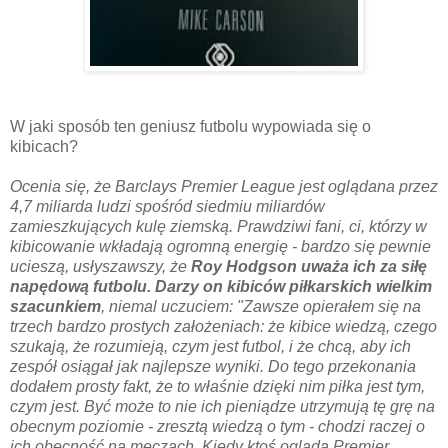
W jaki sposób ten geniusz futbolu wypowiada się o
kibicach?
Ocenia się, że Barclays Premier League jest oglądana przez
4,7 miliarda ludzi spośród siedmiu miliardów
zamieszkujących kulę ziemską. Prawdziwi fani, ci, którzy w
kibicowanie wkładają ogromną energię - bardzo się pewnie
ucieszą, usłyszawszy, że
Roy Hodgson uważa ich za siłę
napędową futbolu. Darzy on kibiców piłkarskich wielkim
szacunkiem
, niemal uczuciem: "Zawsze opierałem się na
trzech bardzo prostych założeniach: że kibice wiedzą, czego
szukają, że rozumieją, czym jest futbol, i że chcą, aby ich
zespół osiągał jak najlepsze wyniki. Do tego przekonania
dodałem prosty fakt, że to właśnie dzięki nim piłka jest tym,
czym jest. Być może to nie ich pieniądze utrzymują tę grę na
obecnym poziomie - zresztą wiedzą o tym - chodzi raczej o
ich obecność na meczach. Kiedy ktoś ogląda Premier