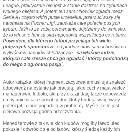
League, praktycznie nie jest w stanie dostrzec na trybunach
wolnego miejsca. A potem ten sam człowiek ogląda mecz
Serie A i często widzi puste krzesełka, przerzuciwszy się
natomiast na Puchar Ligi, zauważa całe połacie pustych
trybun. Jeśli to ze sobą porównamy, dojdziemy do wniosku,
że to właśnie fani są siłą napędową wszystkiego co robimy.
Powodem, dla którego futbol przyciąga tak wielu
potężnych sponsorów
- od producentów samochodów po
wytwórców napojów chłodzących -
są właśnie ludzie,
których całe rzesze chcą go oglądać i którzy podchodzą
do niego z ogromną pasją
".
Autor książka, której fragment zacytowałem usiłuje znaleźć
odpowiedź na pytanie jak pracują, jakie cechy mają wielcy
managerowie futbolu, ale przy okazji daję także odpowiedź
na pytanie w jaki sposób jedne kluby budują swój trwały
potencjał, a inne popadają w problemy. Myślę, że to jest
ciekawa pozycja godna przeczytania.
Menedżerowie z tak wielkich klubów mogliby łatwo ulec
pokusie i odwrócić się od fanów, którzy śledzą każdy ich