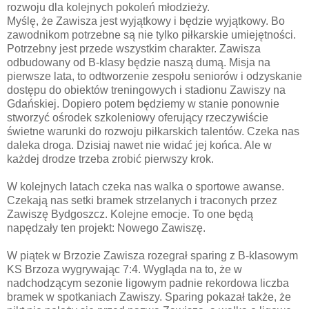
rozwoju dla kolejnych pokoleń młodzieży.
Myślę, że Zawisza jest wyjątkowy i będzie wyjątkowy. Bo
zawodnikom potrzebne są nie tylko piłkarskie umiejętności.
Potrzebny jest przede wszystkim charakter. Zawisza
odbudowany od B-klasy będzie naszą dumą. Misja na
pierwsze lata, to odtworzenie zespołu seniorów i odzyskanie
dostępu do obiektów treningowych i stadionu Zawiszy na
Gdańskiej. Dopiero potem będziemy w stanie ponownie
stworzyć ośrodek szkoleniowy oferujący rzeczywiście
świetne warunki do rozwoju piłkarskich talentów. Czeka nas
daleka droga. Dzisiaj nawet nie widać jej końca. Ale w
każdej drodze trzeba zrobić pierwszy krok.
W kolejnych latach czeka nas walka o sportowe awanse.
Czekają nas setki bramek strzelanych i traconych przez
Zawiszę Bydgoszcz. Kolejne emocje. To one będą
napędzały ten projekt: Nowego Zawiszę.
W piątek w Brzozie Zawisza rozegrał sparing z B-klasowym
KS Brzoza wygrywając 7:4. Wygląda na to, że w
nadchodzącym sezonie ligowym padnie rekordowa liczba
bramek w spotkaniach Zawiszy. Sparing pokazał także, że