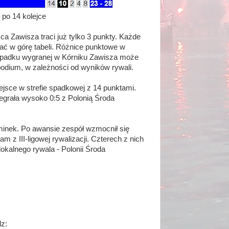
II po 14 kolejce
a Zawisza traci już tylko 3 punkty. Każde
ć w górę tabeli. Różnice punktowe w
zypadku wygranej w Kórniku Zawisza może
odium, w zależności od wyników rywali.
jsce w strefie spadkowej z 14 punktami.
egrała wysoko 0:5 z Polonią Środa
aminek. Po awansie zespół wzmocnił się
 z III-ligowej rywalizacji. Czterech z nich
lokalnego rywala - Polonii Środa
dz: