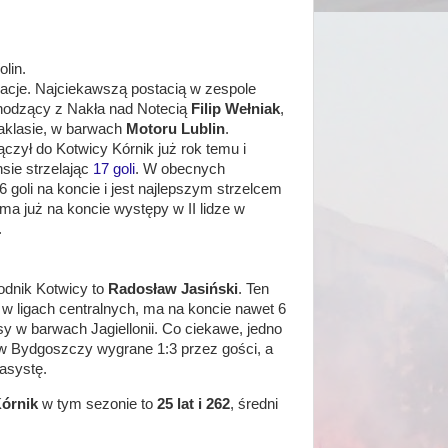
lin.
racje. Najciekawszą postacią w zespole
chodzący z Nakła nad Notecią
Filip Wełniak
,
aklasie, w barwach
Motoru Lublin
.
zył do Kotwicy Kórnik już rok temu i
sie strzelając
17 goli
. W obecnych
ż 6 goli na koncie i jest najlepszym strzelcem
ma już na koncie występy w II lidze w
ń.
odnik Kotwicy to
Radosław Jasiński
. Ten
w ligach centralnych, ma na koncie nawet 6
y w barwach Jagiellonii. Co ciekawe, jedno
 w Bydgoszczy wygrane 1:3 przez gości, a
 asystę.
órnik
w tym sezonie to
25 lat i 262
, średni
.