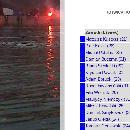
KOTWICA KÓR
Zawodnik (wiek)
1
Mateusz Kustosz (21)
2
Piotr Kalak (26)
3
Michał Patalas (22)
4
Damian Buczma (31)
5
Bruno Siedlecki (20)
6
Krystian Pawlak (31)
7
Adam Borucki (28)
8
Radosław Jasiński (34)
9
Filip Wełniak (20)
10
Maurycy Niemczyk (31
11
Miłosz Kowalski (25)
12
Dominik Smykowski (2
13
Jakub Giełda (24)
14
Tomasz Ceglewski (24)