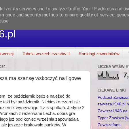
liver its services and to analyze traffic. Your IP address and u
rmance and security metrics to ensure quality of service, gene
buse.
6.pl
kwencji
Tabela wszech czasów II
Rankingi zawodników
024
LICZBA WYŚWIE
7
sza ma szansę wskoczyć na ligowe
CIEKAWE LINKI
m, że październik będzie należeć do
Podcast Zawisz
e taki był październik. Niebiesko-czarni nie
zawisza1946.pl 
ździernik wygrywając 4 z 5 spotkań. Jedyne 2
Zawisza1946 na p
e Wronkach z rezerwami Lecha. dobra gra
Typer Zawisza [
ego już pod koniec września zapowiadała
Zawiszafans
 ale jeszcze brakowało punktów. W