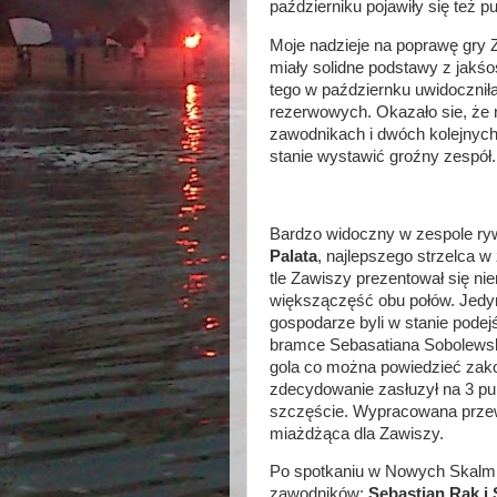
październiku pojawiły się też p
Moje nadzieje na poprawę gry Z
miały solidne podstawy z jakśo
tego w październku uwidoczniła 
rezerwowych. Okazało sie, że 
zawodnikach i dwóch kolejnych 
stanie wystawić groźny zespół
Bardzo widoczny w zespole ryw
Palata
, najlepszego strzelca 
tle Zawiszy prezentował się ni
większączęść obu połów. Jedyn
gospodarze byli w stanie podejś
bramce Sebasatiana Sobolewskie
gola co można powiedzieć zak
zdecydowanie zasłuzył na 3 pu
szczęście. Wypracowana przewa
miażdżąca dla Zawiszy.
Po spotkaniu w Nowych Skalmi
zawodników:
Sebastian Rak i