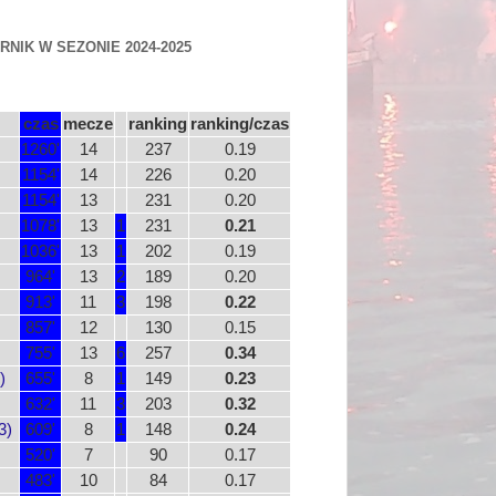
NIK W SEZONIE 2024-2025
czas
mecze
ranking
ranking/czas
1260'
14
237
0.19
1154'
14
226
0.20
1154'
13
231
0.20
1078'
13
1
231
0.21
1036'
13
1
202
0.19
964'
13
2
189
0.20
913'
11
3
198
0.22
857'
12
130
0.15
755'
13
6
257
0.34
)
655'
8
1
149
0.23
632'
11
3
203
0.32
3)
609'
8
1
148
0.24
520'
7
90
0.17
483'
10
84
0.17