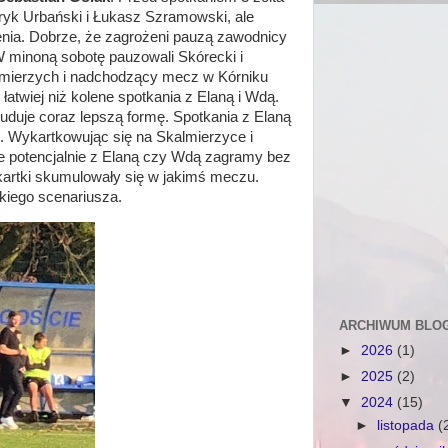
atryk Urbański i Łukasz Szramowski, ale
nia. Dobrze, że zagrożeni pauzą zawodnicy
W minoną sobotę pauzowali Skórecki i
mierzych i nadchodzący mecz w Kórniku
twiej niż kolene spotkania z Elaną i Wdą.
uduje coraz lepszą formę. Spotkania z Elaną
e. Wykartkowując się na Skalmierzyce i
e potencjalnie z Elaną czy Wdą zagramy bez
artki skumulowały się w jakimś meczu.
akiego scenariusza.
ARCHIWUM BLO
►
2026
(1)
►
2025
(2)
▼
2024
(15)
►
listopada
(