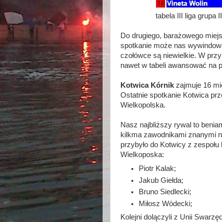
tabela III liga grupa 
Do drugiego, barażowego miejsc
spotkanie może nas wywindowa
czołówce są niewielkie. W pr
nawet w tabeli awansować na p
Kotwica Kórnik
zajmuje 16 mie
Ostatnie spotkanie Kotwica prz
Wielkopolska.
Nasz najbliższy rywal to beni
kilkma zawodnikami znanymi nam
przybyło do Kotwicy z zespołu 
Wielkoposka:
Piotr Kalak;
Jakub Giełda;
Bruno Siedlecki;
Miłosz Wódecki;
Kolejni dolączyli z Unii Swarzę