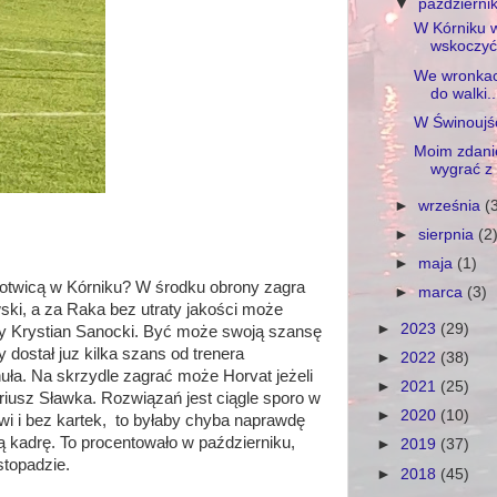
▼
październi
W Kórniku 
wskoczyć 
We wronkach
do walki..
W Świnoujś
Moim zdani
wygrać z F
►
września
(
►
sierpnia
(2
►
maja
(1)
otwicą w Kórniku? W środku obrony zagra
►
marca
(3)
ki, a za Raka bez utraty jakości może
►
2023
(29)
y Krystian Sanocki. Być może swoją szansę
y dostał juz kilka szans od trenera
►
2022
(38)
uła. Na skrzydle zagrać może Horvat jeżeli
►
2021
(25)
riusz Sławka. Rozwiązań jest ciągle sporo w
►
2020
(10)
wi i bez kartek, to byłaby chyba naprawdę
 kadrę. To procentowało w październiku,
►
2019
(37)
stopadzie.
►
2018
(45)