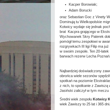
Kacper Borowiak;
Adam Borucki
oraz Sebastian Goc z Vinety Wo
Dominują tu Wielkopolskie mig
Kotwicy wydaje się jednak po
brat Kacpra grającego w Ekstr
Wychowanek Skry Paterek dołąc
pomógł temu zespołowi w awan
rozgrywkach III ligi Filip ma ju
w swoim zespole. Ten 20-latek 
barwach rezerw Lecha Pozna
Najbardziej doświadczony zaw
obrońca wiele sezonów spędził 
spotkań na poziomie Ekstraklas
z nich, to spotkanie z Zawiszą
Jasiński zaliczył w tym meczu
Średni wiek zespołu
Kotwicy K
wiek Zawiszy to 25 lat i 365 dni