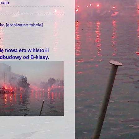
zbach
o [archiwalne tabele]
T
ę nowa era w historii
odbudowy od B-klasy.