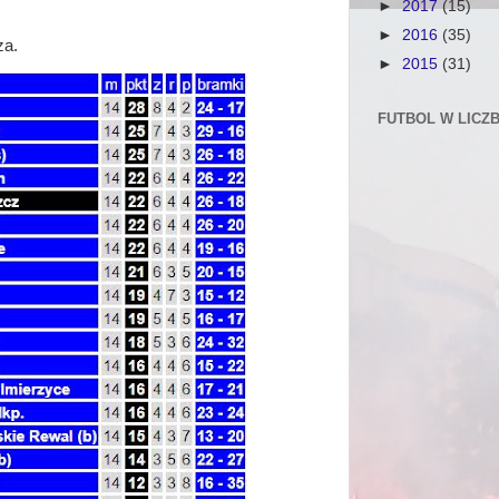
►
2017
(15)
►
2016
(35)
sza.
►
2015
(31)
FUTBOL W LICZ