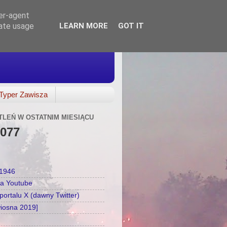
ser-agent
rate usage
LEARN MORE
GOT IT
Typer Zawisza
TLEŃ W OSTATNIM MIESIĄCU
,077
a1946
na Youtube
ortalu X (dawny Twitter)
wiosna 2019]