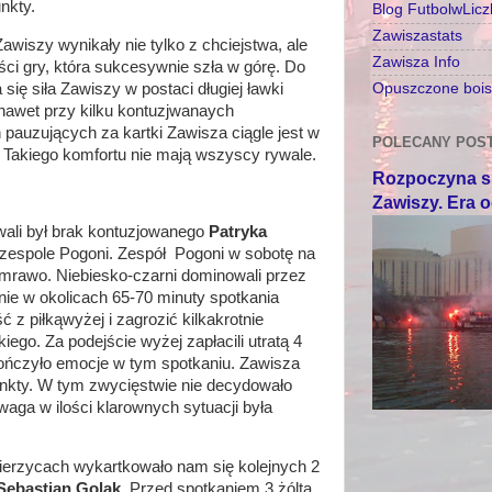
unkty.
Blog FutbolwLic
Zawiszastats
awiszy wynikały nie tylko z chciejstwa, ale
Zawisza Info
ści gry, która sukcesywnie szła w górę. Do
Opuszczone boisk
się siła Zawiszy w postaci długiej ławki
nawet przy kilku kontuzjwanaych
pauzujących za kartki Zawisza ciągle jest w
POLECANY POS
. Takiego komfortu nie mają wszyscy rywale.
Rozpoczyna si
Zawiszy. Era 
ali był brak kontuzjowanego
Patryka
w zespole Pogoni. Zespół Pogoni w sobotę na
emrawo. Niebiesko-czarni dominowali przez
ie w okolicach 65-70 minuty spotkania
ć z piłkąwyżej i zagrozić kilkakrotnie
go. Za podejście wyżej zapłacili utratą 4
ończyło emocje w tym spotkaniu. Zawisza
nkty. W tym zwycięstwie nie decydowało
ga w ilości klarownych sytuacji była
erzycach wykartkowało nam się kolejnych 2
 Sebastian Golak
. Przed spotkaniem 3 żólta