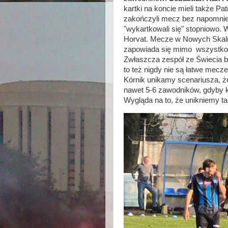
kartki na koncie mieli także P
zakończyli mecz bez napomnie
"wykartkowali się" stopniowo. 
Horvat. Mecze w Nowych Skal
zapowiada się mimo wszystko ła
Zwłaszcza zespół ze Świecia b
to też nigdy nie są łatwe mecz
Kórnik unikamy scenariusza, ż
nawet 5-6 zawodników, gdyby k
Wygląda na to, że unikniemy t