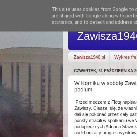
This site uses cookies from Google to de
are shared with Google along with perfo
statistics, and to detect and address a
Zawisza194
Zawisza1946.pl
Wykres fre
CZWARTEK, 31 PAŹDZIERNIKA 2
W Kórniku w sobotę Zawi
podium.
Przed meczem z Flotą napisałe
Zawiszy. Cieszę, się, że własni
dali się pokonać przez cały pa
punkty stracili w spotkaniu w
podopiecznych Adriana Stawski
nadchodzący progres wyników,