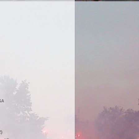
GA
2)