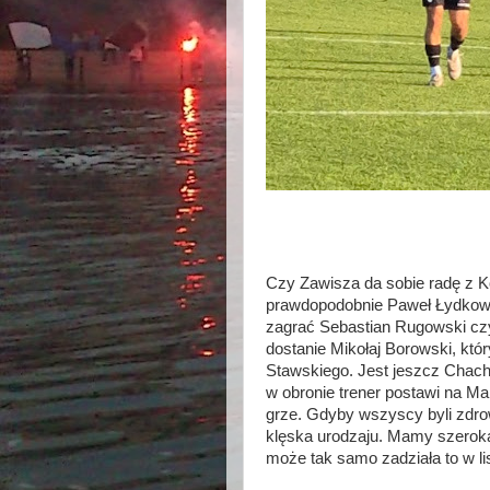
Czy Zawisza da sobie radę z K
prawdopodobnie Paweł Łydkows
zagrać Sebastian Rugowski cz
dostanie Mikołaj Borowski, któr
Stawskiego. Jest jeszcz Chach
w obronie trener postawi na Ma
grze. Gdyby wszyscy byli zdro
klęska urodzaju. Mamy szeroką
może tak samo zadziała to w li