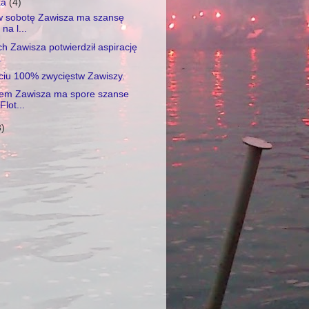
ka
(4)
w sobotę Zawisza ma szansę
na l...
 Zawisza potwierdził aspirację
.
ciu 100% zwycięstw Zawiszy.
em Zawisza ma spore szanse
lot...
3)
)