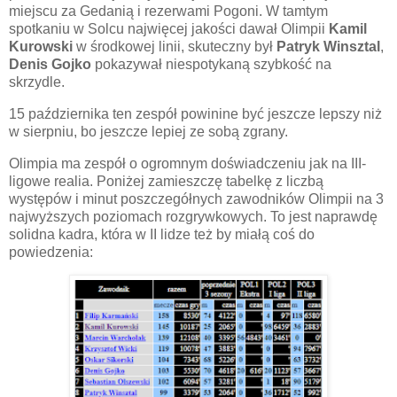
miejscu za Gedanią i rezerwami Pogoni. W tamtym
spotkaniu w Solcu najwięcej jakości dawał Olimpii
Kamil
Kurowski
w środkowej linii, skuteczny był
Patryk Winsztal
,
Denis Gojko
pokazywał niespotykaną szybkość na
skrzydle.
15 października ten zespół powinine być jeszcze lepszy niż
w sierpniu, bo jeszcze lepiej ze sobą zgrany.
Olimpia ma zespół o ogromnym doświadczeniu jak na III-
ligowe realia. Poniżej zamieszczę tabelkę z liczbą
występów i minut poszczegółnych zawodników Olimpii na 3
najwyższych poziomach rozgrywkowych. To jest naprawdę
solidna kadra, która w II lidze też by miałą coś do
powiedzenia: