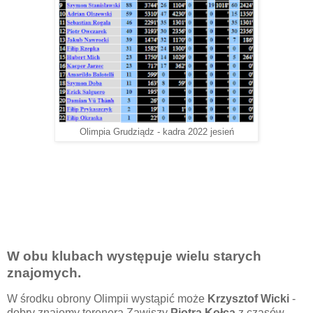
Olimpia Grudziądz - kadra 2022 jesień
W obu klubach występuje wielu starych
znajomych.
W środku obrony Olimpii wystąpić może
Krzysztof Wicki
-
dobry znajomy terenera Zawiszy
Piotra Kołca
z czasów