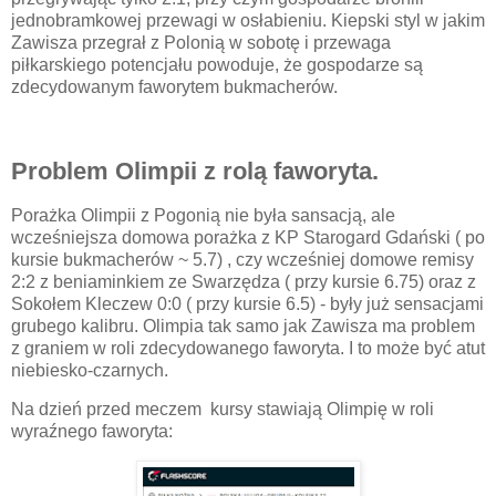
jednobramkowej przewagi w osłabieniu. Kiepski styl w jakim
Zawisza przegrał z Polonią w sobotę i przewaga
piłkarskiego potencjału powoduje, że gospodarze są
zdecydowanym faworytem bukmacherów.
Problem Olimpii z rolą faworyta.
Porażka Olimpii z Pogonią nie była sansacją, ale
wcześniejsza domowa porażka z KP Starogard Gdański ( po
kursie bukmacherów ~ 5.7) , czy wcześniej domowe remisy
2:2 z beniaminkiem ze Swarzędza ( przy kursie 6.75) oraz z
Sokołem Kleczew 0:0 ( przy kursie 6.5) - były już sensacjami
grubego kalibru. Olimpia tak samo jak Zawisza ma problem
z graniem w roli zdecydowanego faworyta. I to może być atut
niebiesko-czarnych.
Na dzień przed meczem kursy stawiają Olimpię w roli
wyraźnego faworyta: