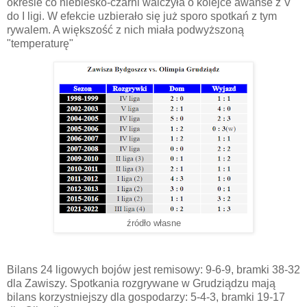
okresie co niebiesko-czarni walczyła o kolejce awanse z V
do I ligi. W efekcie uzbierało się już sporo spotkań z tym
rywalem. A większość z nich miała podwyższoną
"temperaturę"
źródło własne
Bilans 24 ligowych bojów jest remisowy: 9-6-9, bramki 38-32
dla Zawiszy. Spotkania rozgrywane w Grudziądzu mają
bilans korzystniejszy dla gospodarzy: 5-4-3, bramki 19-17