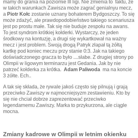
mamy do grania na poziomie III ligi. Nie zmienia to faktu, że
w takich warunkach Zawisza może zagrać genialnyu mecz,
a
Piotr Kołc
zostanie uznany bohaterem Bydgoszczy. To się
może zdażyć, ale prawdopodobieństwo takiego scenariusza
jest po prostu małe. Tak się nie buduje zespołu na awans.
To jest syndrom krótkiej kołderki. Wystarczy, że jeden
środkowy na kontuzję, a drugi się wykartkował na ważny
mecz i jest problem. Swoją drogą Patryk złapał tą żółtą
kartkę pod koniec meczu przy stanie 0:3. Jak na takiego
doświadczonego gracza to było ....słabe. Z drugiej strony po
Olimpii w ligowym terminarzu jest Gedania. Jak by nie
patrzeć kołderka za krótka.
Adam Paliwoda
ma na koncie
3 żółte. Ech..
A tak się składa, że rywale jakoś często się pilnują i grają
przeciwko Zawiszy w najmocniejsyzm zestawieniu. Kto by
się nie chciał dobrze zaprezentować przeciwko
legendarnemu Zawiszy. Marka to przykurzona, ale ciągle
mocna.
Zmiany kadrowe w Olimpii w letnim okienku