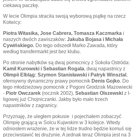
ciekawą paczkę.
W lecie Olimpia straciła swoją wyborową piątkę na rzecz
Kotwicy:
Piotra Witasika, Jose Cabrera, Tomasza Kaczmarka
i
naszych dwóch zawiszaków:
Jakuba Bojasa i Michała
Cywińskiego.
Do tego odszedł Marko Zawada, który
według transfermarkt jest bez klubu.
Po stronie nabytków są dwaj pomocnicy z Sokoła Ostróda:
Kamil Kurowski i Sebastian Rogala
, dwaj napastnicy z
Olimpii Elbląg: Szymon Stanisławski i Patryk Winsztal
,
ofensywny dynamiczny prawy pomocnik
Denis Gojko
. Do
tego młodzieżowy pomocnik z Pogoni Grodzisk Mazowiecki
-
Piotr Owczarek
(rocznik 2002),
Sebastian Olszewski
z I-
ligowej już Chojniczanki. Jakby było mało trzech
napastników z zagranicy.
Przyznaję, że uległem pokusie i pojechałem zobaczyć
Olimpię grającą w Solcu Kujwskim w 3 kolejce. Wtedy
odniosłem wrażenie, że w tej lidze trudno będzie komuś się
przeciwstawić tej drużynie. A jednak teraz Olimpia jest na 3