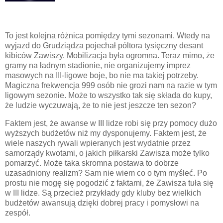
To jest kolejna różnica pomiędzy tymi sezonami. Wtedy na
wyjazd do Grudziądza pojechał póltora tysięczny desant
kibiców Zawiszy. Mobilizacja była ogromna. Teraz mimo, że
gramy na ładnym stadionie, nie organizujemy imprez
masowych na III-ligowe boje, bo nie ma takiej potrzeby.
Magiczna frekwencja 999 osób nie grozi nam na razie w tym
ligowym sezonie. Może to wszystko tak się składa do kupy,
że ludzie wyczuwają, że to nie jest jeszcze ten sezon?
Faktem jest, że awanse w III lidze robi się przy pomocy dużo
wyższych budżetów niż my dysponujemy. Faktem jest, że
wiele naszych rywali wpieranych jest wydatnie przez
samorządy kwotami, o jakich piłkarski Zawisza może tylko
pomarzyć. Może taka skromna postawa to dobrze
uzasadniony realizm? Sam nie wiem co o tym myśleć. Po
prostu nie mogę się pogodzić z faktami, że Zawisza tuła się
w III lidze. Są przecież przykłady gdy kluby bez wielkich
budżetów awansują dzięki dobrej pracy i pomysłowi na
zespół.