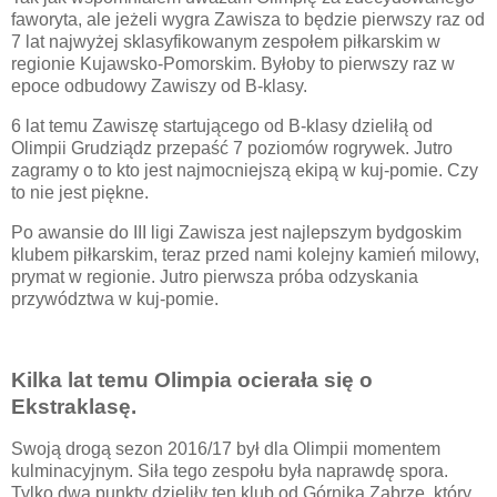
faworyta, ale jeżeli wygra Zawisza to będzie pierwszy raz od
7 lat najwyżej sklasyfikowanym zespołem piłkarskim w
regionie Kujawsko-Pomorskim. Byłoby to pierwszy raz w
epoce odbudowy Zawiszy od B-klasy.
6 lat temu Zawiszę startującego od B-klasy dzieliłą od
Olimpii Grudziądz przepaść 7 poziomów rogrywek. Jutro
zagramy o to kto jest najmocniejszą ekipą w kuj-pomie. Czy
to nie jest piękne.
Po awansie do III ligi Zawisza jest najlepszym bydgoskim
klubem piłkarskim, teraz przed nami kolejny kamień milowy,
prymat w regionie. Jutro pierwsza próba odzyskania
przywództwa w kuj-pomie.
Kilka lat temu Olimpia ocierała się o
Ekstraklasę.
Swoją drogą sezon 2016/17 był dla Olimpii momentem
kulminacyjnym. Siła tego zespołu była naprawdę spora.
Tylko dwa punkty dzieliły ten klub od Górnika Zabrze, który