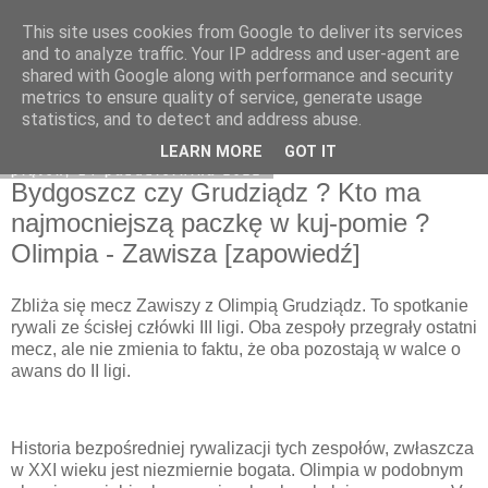
This site uses cookies from Google to deliver its services
Zawisza1946.pl
and to analyze traffic. Your IP address and user-agent are
shared with Google along with performance and security
metrics to ensure quality of service, generate usage
statistics, and to detect and address abuse.
▼
LEARN MORE
GOT IT
piątek, 14 października 2022
Bydgoszcz czy Grudziądz ? Kto ma
najmocniejszą paczkę w kuj-pomie ?
Olimpia - Zawisza [zapowiedź]
Zbliża się mecz Zawiszy z Olimpią Grudziądz. To spotkanie
rywali ze ścisłej człówki III ligi. Oba zespoły przegrały ostatni
mecz, ale nie zmienia to faktu, że oba pozostają w walce o
awans do II ligi.
Historia bezpośredniej rywalizacji tych zespołów, zwłaszcza
w XXI wieku jest niezmiernie bogata. Olimpia w podobnym