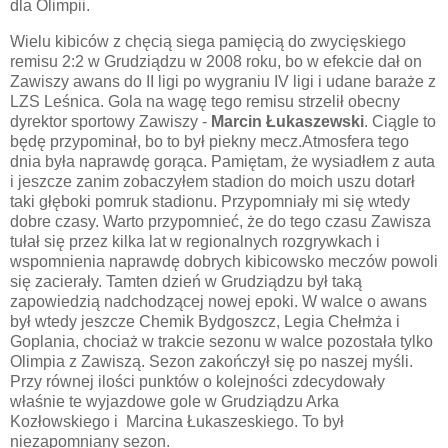
dla Olimpii.
Wielu kibiców z chęcią siega pamięcią do zwycięskiego
remisu 2:2 w Grudziądzu w 2008 roku, bo w efekcie dał on
Zawiszy awans do II ligi po wygraniu IV ligi i udane baraże z
LZS Leśnica. Gola na wagę tego remisu strzelił obecny
dyrektor sportowy Zawiszy -
Marcin Łukaszewski
. Ciągle to
będę przypominał, bo to był piekny mecz.Atmosfera tego
dnia była naprawdę gorąca. Pamiętam, że wysiadłem z auta
i jeszcze zanim zobaczyłem stadion do moich uszu dotarł
taki głęboki pomruk stadionu. Przypomniały mi się wtedy
dobre czasy. Warto przypomnieć, że do tego czasu Zawisza
tułał się przez kilka lat w regionalnych rozgrywkach i
wspomnienia naprawdę dobrych kibicowsko meczów powoli
się zacierały. Tamten dzień w Grudziądzu był taką
zapowiedzią nadchodzącej nowej epoki. W walce o awans
był wtedy jeszcze Chemik Bydgoszcz, Legia Chełmża i
Goplania, chociaż w trakcie sezonu w walce pozostała tylko
Olimpia z Zawiszą. Sezon zakończył się po naszej myśli.
Przy równej ilości punktów o kolejności zdecydowały
właśnie te wyjazdowe gole w Grudziądzu Arka
Kozłowskiego i Marcina Łukaszeskiego. To był
niezapomniany sezon.