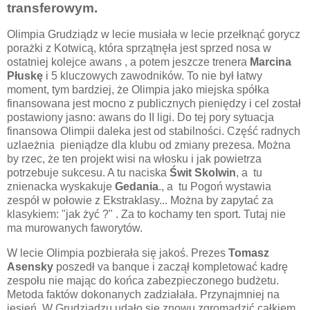
transferowym.
Olimpia Grudziądz w lecie musiała w lecie przełknąć gorycz
porażki z Kotwicą, która sprzątnęła jest sprzed nosa w
ostatniej kolejce awans , a potem jeszcze trenera
Marcina
Płuskę
i 5 kluczowych zawodników. To nie był łatwy
moment, tym bardziej, że Olimpia jako miejska spółka
finansowana jest mocno z publicznych pieniędzy i cel został
postawiony jasno: awans do II ligi. Do tej pory sytuacja
finansowa Olimpii daleka jest od stabilności. Część radnych
uzlaeżnia pieniądze dla klubu od zmiany prezesa. Można
by rzec, że ten projekt wisi na włosku i jak powietrza
potrzebuje sukcesu. A tu naciska
Świt Skolwin
, a tu
znienacka wyskakuje
Gedania
., a tu Pogoń wystawia
zespół w połowie z Ekstraklasy... Można by zapytać za
klasykiem: "jak żyć ?" . Za to kochamy ten sport. Tutaj nie
ma murowanych faworytów.
W lecie Olimpia pozbierała się jakoś. Prezes
Tomasz
Asensky
poszedł va banque i zaczął kompletować kadrę
zespołu nie mając do końca zabezpieczonego budżetu.
Metoda faktów dokonanych zadziałała. Przynajmniej na
jesień. W Grudziądzu udało się znowu zgromadzić całkiem