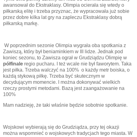
awansował do Ekstraklasy. Olimpia ocierała się wtedy o
piłkarską elitę i trzeba przyznac, że wypracowała już sobie
przez dobre kilka lat gry na zapleczu Ekstraklasy dobrą
piłkarską markę.
W poprzednim sezonie Olimpia wygrała oba spotkania z
Zawiszą, który był beniaminkiem w III lidze. Jednak pod
koniec sezonu, to Zawisza ograł w Grudziądzu Olimpię w
półfinale
regio pucharu. I też wcale nie był faworytem. Taka
jest piłka. Trzeba walczyć na 100% o każdy metr boiska, o
każdą stykową piłkę. Trzeba być skutecznym w
decydującym momencie. I można dokonywać wielkich
rzeczy prostymi metodami. Bazą jest zaangażowanie na
100%
Mam nadzieję, że taki właśnie będzie sobotnie spotkanie.
Wojskowi wybierają się do Grudziądza, przy tej okazji
można wspomnieć o wojskowych tradycjach tego miasta. W