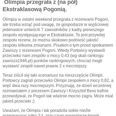
Olimpia przegrała z (na pół)
Ekstraklasową Pogonią.
Olimpia w ostatni weekend przegrała z rezerwami Pogoni,
ale trzeba wziąć pod uwagę, że gospodarze w wyjściowej
jedenastce umieścili 7 zawodników z kadry pierwszego
zespołu występującego w Ekstraklasie. To jest przywilej
zespołu rezerw, że można skokowo podnieść jakość
zespołu kilkoma zmianami. Pisałem o tym przed spotkaniem
Zawiszy z rezerwami Pogoni. Wtedy Portowcy wystawili
przeciwko nam zespóło o mocy 0.43 (wg skali rankingu
zawisza1946.pl) punków rankingowych, chociaż mogli
wystawić zespół nawet prawie 2 x mocniejszy.
Teraz ziścił się taki scenariusz na nieszczęście Olimpii.
Portowcy zagrali przeciwko Olimpii zespołem o mocy 0.82, a
więć dwa razy mocniejszym. Przyznaję, że dzień wcześniej
rozmawiałem z prezesem Zawiszy i Krzysztof Bess trafnie
przewidywał, że Pogoń tak właśnie mocno zagra. Może miał
jakieś przecieki ;)
Uważam, że Olimpia i tak poradziła sobie nieźle
przegrywając tylko 2:1, przy czym gospodarze bronili