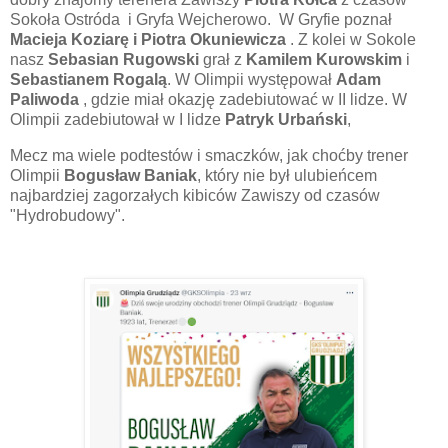
Sokoła Ostróda i Gryfa Wejcherowo. W Gryfie poznał
Macieja Koziarę i Piotra Okuniewicza
. Z kolei w Sokole
nasz
Sebasian Rugowski
grał z
Kamilem Kurowskim
i
Sebastianem Rogalą
. W Olimpii występował
Adam
Paliwoda
, gdzie miał okazję zadebiutować w II lidze. W
Olimpii zadebiutował w I lidze
Patryk Urbański
,
Mecz ma wiele podtestów i smaczków, jak choćby trener
Olimpii
Bogusław Baniak
, który nie był ulubieńcem
najbardziej zagorzałych kibiców Zawiszy od czasów
"Hydrobudowy".