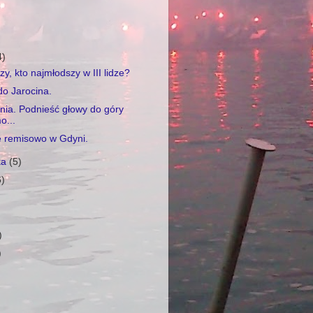
4)
zy, kto najmłodszy w III lidze?
o Jarocina.
nia. Podnieść głowy do góry
o...
e remisowo w Gdyni.
ka
(5)
6)
)
)
)