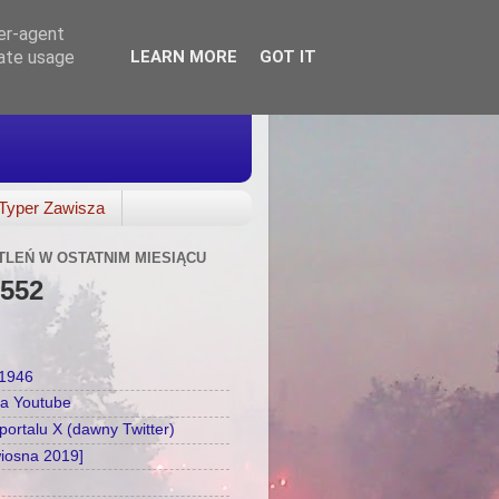
ser-agent
rate usage
LEARN MORE
GOT IT
Typer Zawisza
TLEŃ W OSTATNIM MIESIĄCU
,552
a1946
na Youtube
ortalu X (dawny Twitter)
wiosna 2019]