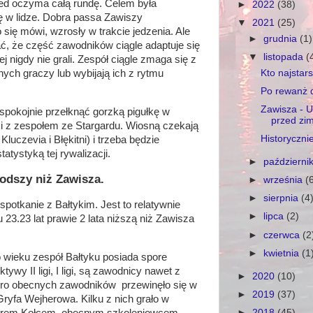
zed oczyma całą rundę. Celem była
►
2022
(38)
ę w lidze. Dobra passa Zawiszy
▼
2021
(25)
 się mówi, wzrosły w trakcie jedzenia. Ale
►
grudnia
(1)
ć, że część zawodników ciągle adaptuje się
▼
listopada
(
iej nigdy nie grali. Zespół ciągle zmaga się z
nych graczy lub wybijają ich z rytmu
Kto najstars
Po rewanż d
Zawisza - U
spokojnie przełknąć gorzką pigułkę w
przed zim
ki z zespołem ze Stargardu. Wiosną czekają
Historyczni
luczevia i Błękitni) i trzeba będzie
tystyką tej rywalizacji.
►
październi
łodszy niż Zawisza.
►
września
(
►
sierpnia
(4
spotkanie z Bałtykim. Jest to relatywnie
►
lipca
(2)
 23.23 lat prawie 2 lata niższą niż Zawisza
►
czerwca
(2
►
kwietnia
(1
wieku zespół Bałtyku posiada spore
ywy II ligi, I ligi, są zawodnicy nawet z
►
2020
(10)
oro obecnych zawodników przewinęło się w
►
2019
(37)
ryfa Wejherowa. Kilku z nich grało w
►
2018
(45)