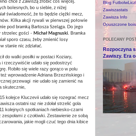
o chce z Zawiszą zrobić coś więcej.
Blog FutbolwLic
ch bolesnych, bo u siebie, z niżej
Zawiszastats
ł świadomość, że to będzie ciężki mecz,
Zawisza Info
emów. Kilka akcji rywali w pierwszej połowie
Opuszczone boisk
ie pod bramką Bartosza Szeląga. Do jego
y strzelec gości -
Michał Magnuski
. Bramka
POLECANY POS
iał sporo czasu, żeby zmienić losy
 w stanie nic zdziałać.
Rozpoczyna si
Zawiszy. Era 
ił do walki posiłki w postaci Koziary,
i rzeczywiśćie udało się podostrzyć
rę. Robiło się wiele razy gorąco w polu
 też wprowadzenie Adriana Brzezińskiego i
znej przewagi nie udało się zamienić na
ia skutecznie,
 15 kolejce Kluczevii udało się rozegrać mecz
awisza ostatni raz nie zdołał strzelić gola
1 kolejnych spotkaniach niebiesko-czarni
li z zespołami z czołówki. Zestawienie ze sobą
zarowania, jakie mogli czuć tego dnia kibice