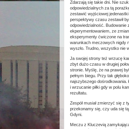
Zdarzają się takie dni. Nie s
odpowiedzialnych za tą porażkę
zestawić wyjściowej jedenastki
perspektywy czasu zestawił by j
odpowiedzialność. Budowanie z
ekperymentowaniem, ze zmianam
eksperymenty ćwiczone na tran
warunkach meczowych nigdy ni
wyszło. Trudno, wszystko nie w
Ja swojej strony też wrzucę k
zbyt dużo czasu w drugiej poł
stronie. Myślę, że na prawej b
pełnym biegu. Przy tak głęboko
najszybszego dośrodkowania. 
i wrzucanie piłki gdy w polu kar
rezultatu.
Zespół musiał zmierzyć się z 
przekonamy się, czy uda się t
Gdyni.
Meczu z Kluczevią zamykającą t