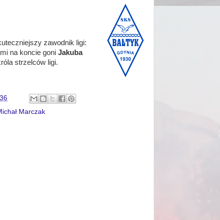
uteczniejszy zawodnik ligi:
lami na koncie goni
Jakuba
óla strzelców ligi.
:36
Michał Marczak