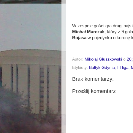
W zespole gości gra drugi najsk
Michał Marczak
, który z 9 go
Bojasa
w pojedynku o koronę kr
Autor:
Mikołaj Głuszkowski
o
20
Etykiety:
Bałtyk Gdynia
,
III liga
,
Brak komentarzy:
Prześlij komentarz