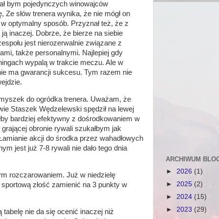
zukał bym pojedynczych winowajców
, Ze słów trenera wynika, że nie mógł on
 w optymalny sposób. Przyznał też, że z
ą inaczej. Dobrze, że bierze na siebie
espołu jest nierozerwalnie związane z
i, także personalnymi. Najlepiej gdy
ingach wypalą w trakcie meczu. Ale w
e ma gwarancji sukcesu. Tym razem nie
ejdzie.
amyszek do ogródka trenera. Uważam, że
owie Staszek Wędzelewski spędził na lewej
yłby bardziej efektywny z dośrodkowaniem w
 grającej obronie rywali szukałbym jak
Łamianie akcji do środka przez wahadłowych
nym jest już 7-8 rywali nie dało tego dnia
ARCHIWUM BLO
►
2026
(1)
tym rozczarowaniem. Już w niedzielę
►
2025
(2)
ą sportową złość zamienić na 3 punkty w
►
2024
(15)
►
2023
(29)
abelę nie da się ocenić inaczej niż