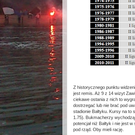
Z historycznego punktu widze
jest remis. Aż 9 z 14 wizyt Za
ciekawe ostania z nich to wyg
dostrzegać lub nie brać pod u
stadionie Bałtyku. Kursy na to
1.75). Bukmacherzy wychodzą 
potencjał niż Bałtyk i nie jest
pod rząd. Oby mieli rację.