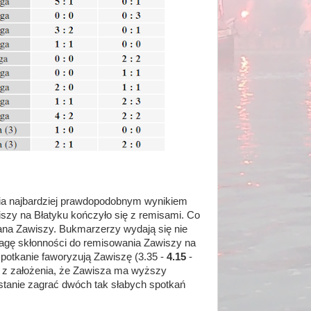
nia najbardziej prawdopodobnym wynikiem
wiszy na Błatyku kończyło się z remisami. Co
rana Zawiszy. Bukmarzerzy wydają się nie
wagę skłonności do remisowania Zawiszy na
 spotkanie faworyzują Zawiszę (3.35 -
4.15
-
z założenia, że Zawisza ma wyższy
 w stanie zagrać dwóch tak słabych spotkań