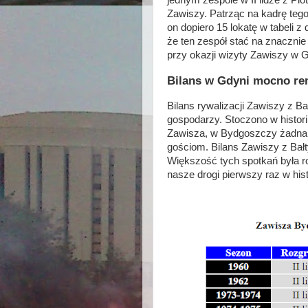
jednym zespole w II lidze z 
Zawiszy. Patrząc na kadrę teg
on dopiero 15 lokatę w tabeli 
że ten zespół stać na znacznie
przy okazji wizyty Zawiszy w 
Bilans w Gdyni mocno re
Bilans rywalizacji Zawiszy z 
gospodarzy. Stoczono w histori
Zawisza, w Bydgoszczy żadna z
gościom. Bilans Zawiszy z Bał
Większość tych spotkań była r
nasze drogi pierwszy raz w histor