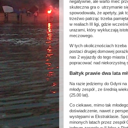
negatywnie, ale warto mieć pr
skuteczna gra o utrzymanie si
spowodowała, że apetyty, jak to
trzeźwo patrząc trzeba pamięta
w realiach III ligi, gdzie wcześn
urazami, który wykluczają istot
meczowego.
W tych okolicznościach trzeba 
postaci drugiej domowej poraż
nas 2 wyjazdy do tego miasta ( K
popracować nad niekorzystną sta
Bałtyk prawie dwa lata m
Na razie jedziemy do Gdyni na 
młody zespół , ze średnią wieku
(25.00 lat).
Co ciekawe, mimo tak młodego 
doświadczenie, nawet z perspekt
występami w Ekstraklasie. Sp
minonych latach przez zespół G