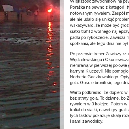
Większość zawodników na pewn
Porażka na pewno z kategorii ty
notowanym rywalem. Zespół mia
ale nie udało się unikąć probl
wskazywało, że może być groźn
siatki trafił z wolnego najlepsz
padła po rykoszecie. Zawisza m
spotkania, ale tego dnia nie był
Po przerwie trener Zawiszy rzuc
Wędzelewskiego i Okuniewicza 
niemrawą w pierwszej połowie g
karnym Kluczevii. Nie pomogło
Norberta Gaczkowskiego. Optyc
gola. Goście bronili się tego dn
Warto podkreślić, że dopiero w
bez straty gola. To dziwne, bo Z
rywalom w 3 kolejce. Potem w 1
trafiał do siatki, nawet gry gra
tych faktów pokazuje skalę rozc
i sami zawodnicy.