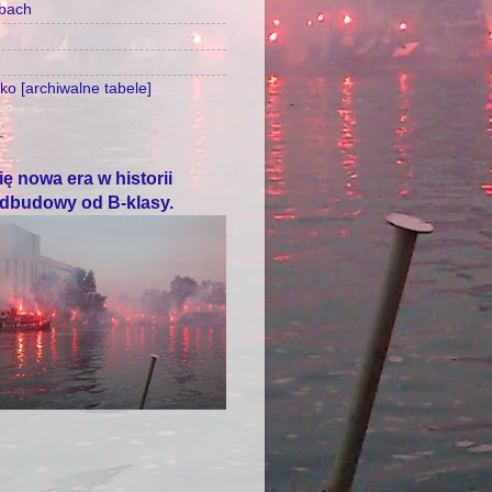
zbach
o [archiwalne tabele]
T
ę nowa era w historii
odbudowy od B-klasy.