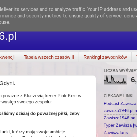
liver its services and to analyze traffic. Your IP address and u
rmance and security metrics to ensure quality of service, gene
buse.
6.pl
kwencji
Tabela wszech czasów II
Rankingi zawodników
LICZBA WYŚWIE
6
Gdyni.
o porażce z Kluczevią trener Piotr Kołc w
CIEKAWE LINKI
występ swojego zespołu:
Podcast Zawisz
zawisza1946.pl 
ośliśmy dzisiaj do poważnej piłki, żeby
Zawisza1946 na p
Typer Zawisza [
ludzi, którzy mają swoje ambicje.
Zawiszafans