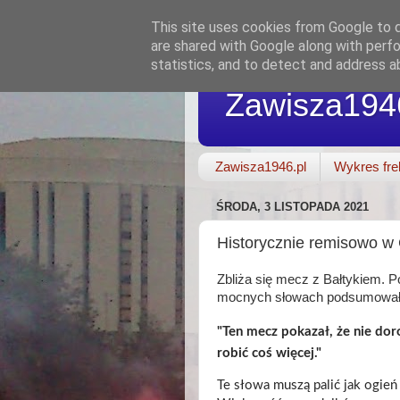
This site uses cookies from Google to de
are shared with Google along with perfo
statistics, and to detect and address a
Zawisza194
Zawisza1946.pl
Wykres fre
ŚRODA, 3 LISTOPADA 2021
Historycznie remisowo w 
Zbliża się mecz z Bałtykiem. P
mocnych słowach podsumował 
"Ten mecz pokazał, że nie dor
robić coś więcej."
Te słowa muszą palić jak ogień 