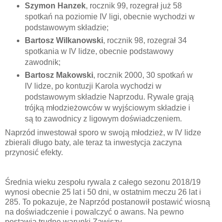
Szymon Hanzek
, rocznik 99, rozegrał już 58
spotkań na poziomie IV ligi, obecnie wychodzi w
podstawowym składzie;
Bartosz Wilkanowski
, rocznik 98, rozegrał 34
spotkania w IV lidze, obecnie podstawowy
zawodnik;
Bartosz Makowski
, rocznik 2000, 30 spotkań w
IV lidze, po kontuzji Karola wychodzi w
podstawowym składzie Naprzodu. Rywale grają
trójką młodzieżowców w wyjściowym składzie i
są to zawodnicy z ligowym doświadczeniem.
Naprzód inwestował sporo w swoją młodzież, w IV lidze
zbierali długo baty, ale teraz ta inwestycja zaczyna
przynosić efekty.
Średnia wieku zespołu rywala z całego sezonu 2018/19
wynosi obecnie 25 lat i 50 dni, w ostatnim meczu 26 lat i
285. To pokazuje, że Naprzód postanowił postawić wiosną
na doświadczenie i powalczyć o awans. Na pewno
postawią trudne warunki Zawiszy.