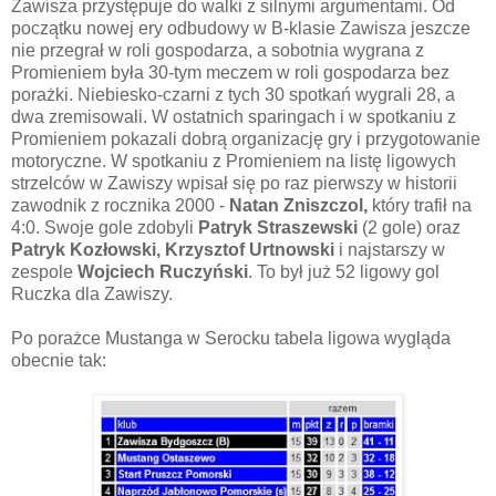
Zawisza przystępuje do walki z silnymi argumentami. Od
początku nowej ery odbudowy w B-klasie Zawisza jeszcze
nie przegrał w roli gospodarza, a sobotnia wygrana z
Promieniem była 30-tym meczem w roli gospodarza bez
porażki. Niebiesko-czarni z tych 30 spotkań wygrali 28, a
dwa zremisowali. W ostatnich sparingach i w spotkaniu z
Promieniem pokazali dobrą organizację gry i przygotowanie
motoryczne. W spotkaniu z Promieniem na listę ligowych
strzelców w Zawiszy wpisał się po raz pierwszy w historii
zawodnik z rocznika 2000 -
Natan Zniszczol,
który trafił na
4:0. Swoje gole zdobyli
Patryk Straszewski
(2 gole) oraz
Patryk Kozłowski, Krzysztof Urtnowski
i najstarszy w
zespole
Wojciech Ruczyński
. To był już 52 ligowy gol
Ruczka dla Zawiszy.
Po porażce Mustanga w Serocku tabela ligowa wygląda
obecnie tak: