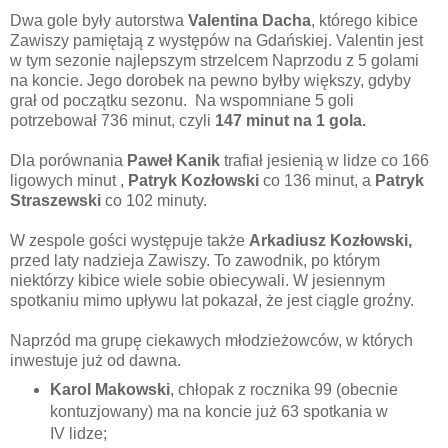
Dwa gole były autorstwa
Valentina Dacha
, którego kibice
Zawiszy pamiętają z występów na Gdańskiej. Valentin jest
w tym sezonie najlepszym strzelcem Naprzodu z 5 golami
na koncie. Jego dorobek na pewno byłby większy, gdyby
grał od początku sezonu. Na wspomniane 5 goli
potrzebował 736 minut, czyli
147 minut na 1 gola.
Dla porównania
Paweł Kanik
trafiał jesienią w lidze co 166
ligowych minut ,
Patryk Kozłowski
co 136 minut, a
Patryk
Straszewski
co 102 minuty.
W zespole gości występuje także
Arkadiusz Kozłowski,
przed laty nadzieja Zawiszy. To zawodnik, po którym
niektórzy kibice wiele sobie obiecywali. W jesiennym
spotkaniu mimo upływu lat pokazał, że jest ciągle groźny.
Naprzód ma grupę ciekawych młodzieżowców, w których
inwestuje już od dawna.
Karol Makowski
, chłopak z rocznika 99 (obecnie
kontuzjowany) ma na koncie już 63 spotkania w
IV lidze;