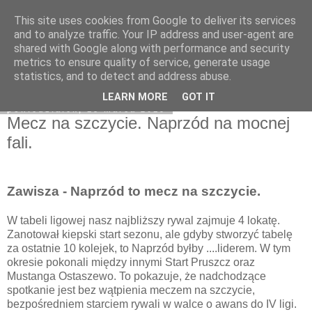
This site uses cookies from Google to deliver its services
Zawisza1946.pl
and to analyze traffic. Your IP address and user-agent are
shared with Google along with performance and security
metrics to ensure quality of service, generate usage
statistics, and to detect and address abuse.
▼
LEARN MORE
GOT IT
poniedziałek, 18 marca 2019
Mecz na szczycie. Naprzód na mocnej
fali.
Zawisza - Naprzód to mecz na szczycie.
W tabeli ligowej nasz najbliższy rywal zajmuje 4 lokatę.
Zanotował kiepski start sezonu, ale gdyby stworzyć tabelę
za ostatnie 10 kolejek, to Naprzód byłby ....liderem. W tym
okresie pokonali między innymi Start Pruszcz oraz
Mustanga Ostaszewo. To pokazuje, że nadchodzące
spotkanie jest bez wątpienia meczem na szczycie,
bezpośredniem starciem rywali w walce o awans do IV ligi.