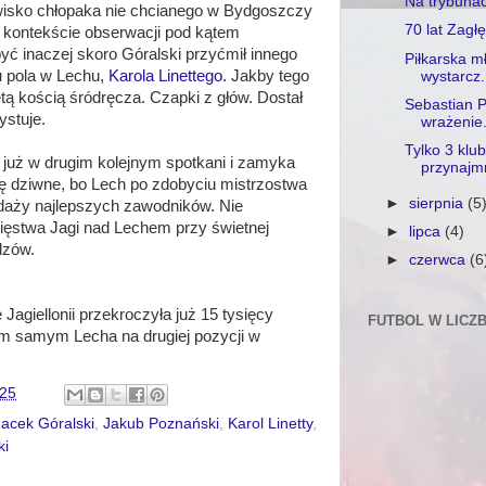
Na trybunac
isko chłopaka nie chcianego w Bydgoszczy
70 lat Zagł
w kontekście obserwacji pod kątem
być inaczej skoro Góralski przyćmił innego
Piłkarska mł
u pola w Lechu,
Karola Linettego
. Jakby tego
wystarcz.
ętą kością śródręcza. Czapki z głów. Dostał
Sebastian P
ystuje.
wrażenie
Tylko 3 klu
i już w drugim kolejnym spotkani i zamyka
przynajmn
dę dziwne, bo Lech po zdobyciu mistrzostwa
►
sierpnia
(5
edaży najlepszych zawodników. Nie
cięstwa Jagi nad Lechem przy świetnej
►
lipca
(4)
dzów.
►
czerwca
(6
 Jagiellonii przekroczyła już 15 tysięcy
FUTBOL W LICZ
tym samym Lecha na drugiej pozycji w
:25
Jacek Góralski
,
Jakub Poznański
,
Karol Linetty
,
ki