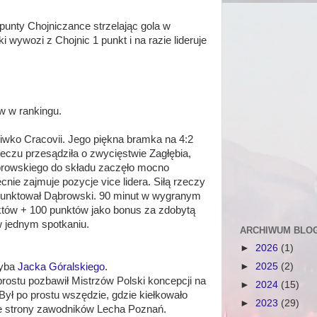
punty Chojniczance strzelając gola w
ywozi z Chojnic 1 punkt i na razie lideruje
w w rankingu.
iwko Cracovii. Jego piękna bramka na 4:2
czu przesądziła o zwycięstwie Zagłębia,
rowskiego do składu zaczęło mocno
nie zajmuje pozycje vice lidera. Siłą rzeczy
unktował Dąbrowski. 90 minut w wygranym
któw + 100 punktów jako bonus za zdobytą
 jednym spotkaniu.
ARCHIWUM BLO
►
2026
(1)
►
2025
(2)
hyba
Jacka Góralskiego
.
rostu pozbawił Mistrzów Polski koncepcji na
►
2024
(15)
ył po prostu wszędzie, gdzie kiełkowało
►
2023
(29)
 ze strony zawodników Lecha Poznań.