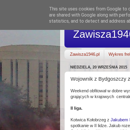
This site uses cookies from Google to de
are shared with Google along with perfo
statistics, and to detect and address a
Zawisza194
Zawisza1946.pl
Wykres fre
NIEDZIELA, 20 WRZEŚNIA 2015
Wojownik z Bydgoszczy za
Weekend obfitował w dobre wy
grających w krajowych centraln
II liga.
Kotwica Kołobrzeg z
Jakubem 
spotkanie w II lidze. Jakub roz