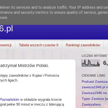
liver its services and to analyze traffic. Your IP address and u
rmance and security metrics to ensure quality of service, gene
buse.
6.pl
kwencji
Tabela wszech czasów II
Rankingi zawodników
LICZBA WYŚWIE
6
trzymał Mistrzów Polski.
stępy zawodników z Kujaw i Pomorza
CIEKAWE LINKI
ych ligach.
Podcast Zawisz
zawisza1946.pl 
Zawisza1946 na p
Typer Zawisza [
Poznańskim
w składzie wygrała trzecie
egrał pełne 90 minut w meczu z liderującą
Zawiszafans