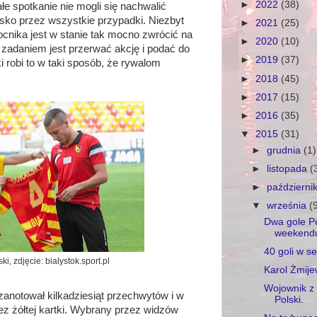
►
2022
(38)
e spotkanie nie mogli się nachwalić
isko przez wszystkie przypadki. Niezbyt
►
2021
(25)
nika jest w stanie tak mocno zwrócić na
►
2020
(10)
 zadaniem jest przerwać akcję i podać do
►
2019
(37)
ki robi to w taki sposób, że rywalom
►
2018
(45)
►
2017
(15)
►
2016
(35)
▼
2015
(31)
►
grudnia
(1)
►
listopada
(
►
październi
▼
września
(
Dwa gole P
weekendu
40 goli w s
ki, zdjęcie: bialystok.sport.pl
Karol Żmije
Wojownik z
anotował kilkadziesiąt przechwytów i w
Polski.
z żółtej kartki. Wybrany przez widzów