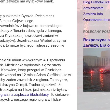
derem zawsze ma wyjątkowy smak.
Blog FutbolwLic
Zawiszastats
Zawisza Info
ię punktami z Bytovią. Pełen mecz
Opuszczone boisk
8 minut Gajewskiego.
 zawodników z kujawsko-pomorskiego:
dzący z Torunia zdobył gola z karnego,
POLECANY POS
sza Kryszaka (Inowrocław) zmienił w
Rozpoczyna si
adziejów). Jeżeli Łukasz Wróbel utrzyma
Zawiszy. Era 
ovii, to może być jego najlepszy sezon w
 całe 90 minut w wygranym 4:1 spotkaniu
k. Miedzianka wydostała się ze strefy
Katowice, który przegrał w Grudziądzu.
e wszedł na 12 minut Adam Cieśliński, to w
łby żaden zawodnik z regionu. To przykre,
 drużyna Olimpii. Trudno się dziwić, że
udziądzu na I lidze jest niższa niż była w
grała na zapleczu Ekstraklasy
. To ciekawe,
cych z naszego regionu gra w I lidze