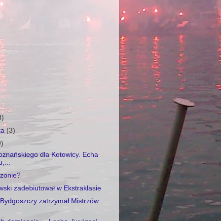
3)
ka
(3)
9)
oznańskiego dla Kotowicy. Echa
,...
ezonie?
wski zadebiutował w Ekstraklasie
 Bydgoszczy zatrzymał Mistrzów