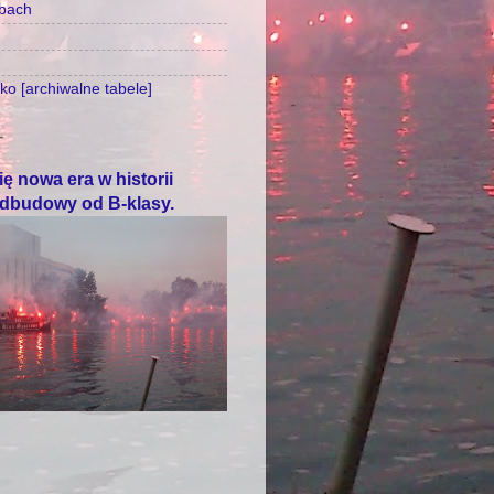
zbach
o [archiwalne tabele]
T
ę nowa era w historii
odbudowy od B-klasy.