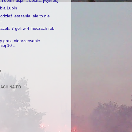
h dominacja ... Lecha. [wykres]
ębia Lubin
odzież jest tania, ale to nie
..
acek, 7 goli w 4 meczach robi
.
by grają nieprzerwanie
iej 10 ...
)
)
BACH NA FB