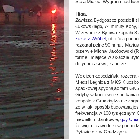
Stalą Mielec. Wygrana nad li
I liga.
Zawisza Bydgoszcz podzielił s
Łukowskiego, 74 minuty Kony, 
W zespole z Bytowa zagrało 3
Łukasz Wróbel
, obrońca pocho
rozegrał pełne 90 minut. Mariu
przerwie Michał Jakóbowski (R
formę i miejsce w składzie Byt
dotychczasowej karierze.
Wojciech Łobodziński rozegrał
Miedzi Legnica z MKS Kluczbor
spadkowej spychając tam GKS 
Gdyby w końcówce spotkania ni
zespole z Grudziądza nie zagra
że w taki sposób budowana jest
frekwencja w 100 tysięcznym Gr
niewielkim Janikowie,
gdy Unia 
że więcej zawodników pochodzą
Bytovie niż w Grudziądzu.