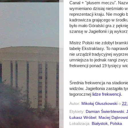
Canal + "plusem meczu". Nazw
wymieniano dzisiaj nieśmiało 
reprezentacji kraju. Nie mogło 
kadrowicza grającego w środk
było mało Góralski gra z pękni
szansę w Jagiellonii i ją wykorz
Mistrz Polski nie zdobył bramk
tabelę Ekstraklasy. To napraw
nie urządził tradycyjnej wyprz
umniejsza to jednak rangi zwy
frekwencji ponad 19 tysięcy wi
Średnia frekwencja na stadionie
widzów. Jagiellonia zastąpiła 
tegorocznej
lidze frekwencji
.
Autor:
Mikołaj Głuszkowski
o
22
Etykiety:
Damian Świerblewski
,
Łukasz Wróbel
,
Maciej Dąbrows
Lokalizacja:
Białystok, Polska