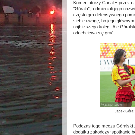
Komentatorzy Canal + przez cał
"Górala", odmieniali jego nazw
często gra defensywnego pomoc
siebie uwagę, bo jego głównym
najbliższego kolegi. Ale Górals
odechciewa się grać.
Jacek Górals
Podczas tego meczu Góralski z
dodatku zakończył spotkanie be