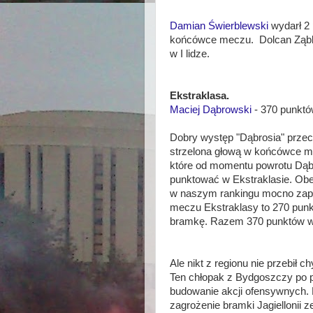
Damian Świerblewski
wydarł 2 
końcówce meczu. Dolcan Ząbki w
w I lidze.
Ekstraklasa.
Maciej Dąbrowski
- 370 punktó
Dobry występ "Dąbrosia" przec
strzelona głową w końcówce me
które od momentu powrotu Dąb
punktować w Ekstraklasie. Obec
w naszym rankingu mocno zap
meczu Ekstraklasy to 270 pun
bramkę. Razem 370 punktów w
Ale nikt z regionu nie przebił c
Ten chłopak z Bydgoszczy po p
budowanie akcji ofensywnych. B
zagrożenie bramki Jagiellonii