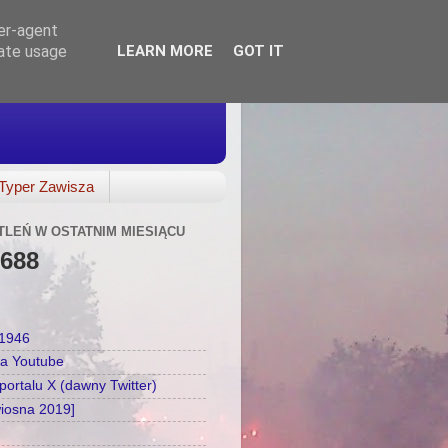
ser-agent
rate usage
LEARN MORE
GOT IT
Typer Zawisza
TLEŃ W OSTATNIM MIESIĄCU
,688
a1946
na Youtube
ortalu X (dawny Twitter)
wiosna 2019]