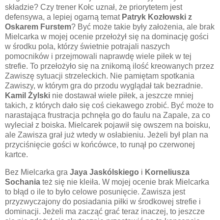
składzie? Czy trener Kołc uznał, że priorytetem jest
defensywa, a lepiej ogarną temat
Patryk Kozłowski z
Oskarem Furstem
? Być może takie były założenia, ale brak
Mielcarka w mojej ocenie przełożył się na dominację gości
w środku pola, którzy świetnie potrajali naszych
pomocników i przejmowali naprawdę wiele piłek w tej
strefie. To przełożyło się na znikomą ilość kreowanych przez
Zawiszę sytuacji strzeleckich. Nie pamiętam spotkania
Zawiszy, w którym gra do przodu wyglądał tak bezradnie.
Kamil Żylski
nie dostawał wiele piłek, a jeszcze mniej
takich, z których dało się coś ciekawego zrobić. Być może to
narastająca frustracja pchnęła go do faulu na Zapale, za co
wyleciał z boiska. Mielcarek pojawił się owszem na boisku,
ale Zawisza grał już wtedy w osłabieniu. Jeżeli był plan na
przyciśnięcie gości w końcówce, to runął po czerwonej
kartce.
Bez Mielcarka gra
Jaya Jaskólskiego
i
Korneliusza
Sochania
też się nie kleiła. W mojej ocenie brak Mielcarka
to błąd o ile to było celowe posunięcie. Zawisza jest
przyzwyczajony do posiadania piłki w środkowej strefie i
dominacji. Jeżeli ma zacząć grać teraz inaczej, to jeszcze