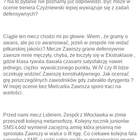
? Na to pytanie nie poznamy już odpowiedzi. Być może w
ocenie trenera Czyżniewski lepiej wywiązuje się z zadań
defensywnych?
Ciągle ten mecz chodzi mi po głowie. Wiem , że gramy o
awans, ale po co awansować, jeżeli w zespole nie widać
piłkarskiej jakości? Mecze Zawiszy grane defensywnie
zawsze mnie męczyły, chyba, że toczyły się w Ekstraklasie ,
gdzie klasa rywala dawała czasami satysfakcję nawet
jednego, ciężko wywalczonego punktu. W IV czy III lidze
oczekuję widzieć Zawiszę konstruktywnego. Jak oceniać
grę poszczególnych zawodników gdy zabrakło dyrygenta ?
W mojej ocenie bez Mielcarka Zawisza sporo traci na
wartości.
Przed nami mecz Liderem. Zespół z Włocławka w zimie
przeszedł kolejną metamorfozę. Kolejny rocznik juniorów
SMS Łódź wymienił zaciężną armię która jesienią nie
sprostała Zawiszy w walce o III ligę. Co ciekawe kolejna fala
juniorów z SMS-u radzi sobie nieźle w mistrzowskiej grupie