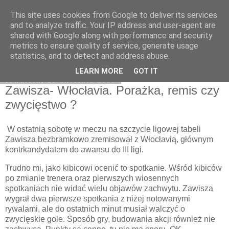
This site uses cookies from Google to deliver its services
Zawisza1946.pl
and to analyze traffic. Your IP address and user-agent are
shared with Google along with performance and security
metrics to ensure quality of service, generate usage
statistics, and to detect and address abuse.
▼
LEARN MORE
GOT IT
czwartek, 15 kwietnia 2021
Zawisza- Włocłavia. Porażka, remis czy
zwycięstwo ?
W ostatnią sobotę w meczu na szczycie ligowej tabeli
Zawisza bezbramkowo zremisował z Włocłavią, głównym
kontrkandydatem do awansu do III ligi.
Trudno mi, jako kibicowi ocenić to spotkanie. Wśród kibiców
po zmianie trenera oraz pierwszych wiosennych
spotkaniach nie widać wielu objawów zachwytu. Zawisza
wygrał dwa pierwsze spotkania z niżej notowanymi
rywalami, ale do ostatnich minut musiał walczyć o
zwycięskie gole. Sposób gry, budowania akcji również nie