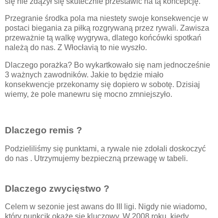
się nie zdążył się skutecznie przestawić na tą koncepcję.
Przegranie środka pola ma niestety swoje konsekwencje w
postaci biegania za piłką rozgrywaną przez rywali. Zawisza
przeważnie tą walkę wygrywa, dlatego końcówki spotkań
należą do nas. Z Włocłavią to nie wyszło.
Dlaczego porażka? Bo wykartkowało się nam jednocześnie
3 ważnych zawodników. Jakie to będzie miało
konsekwencje przekonamy się dopiero w sobotę. Dzisiaj
wiemy, że pole manewru się mocno zmniejszyło.
Dlaczego remis ?
Podzieliliśmy się punktami, a rywale nie zdołali doskoczyć
do nas . Utrzymujemy bezpieczną przewagę w tabeli.
Dlaczego zwycięstwo ?
Celem w sezonie jest awans do III ligi. Nigdy nie wiadomo,
który punkcik okaże się kluczowy. W 2008 roku, kiedy