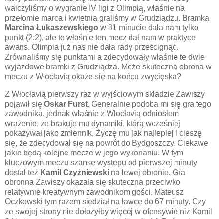
walczyliśmy o wygranie IV ligi z Olimpią, właśnie na
przełomie marca i kwietnia graliśmy w Grudziądzu. Bramka
Marcina Łukaszewskiego
w 81 minucie dała nam tylko
punkt (2:2), ale to właśnie ten mecz dał nam w praktyce
awans. Olimpia już nas nie dała rady prześcignąć.
Zrównaliśmy się punktami a zdecydowały właśnie te dwie
wyjazdowe bramki z Grudziądza. Może skuteczna obrona w
meczu z Włocłavią okaże się na końcu zwycięska?
Z Włocłavią pierwszy raz w wyjściowym składzie Zawiszy
pojawił się
Oskar Furst
. Generalnie podoba mi się gra tego
zawodnika, jednak właśnie z Włocłavią odniosłem
wrażenie, że brakuje mu dynamiki, którą wcześniej
pokazywał jako zmiennik. Życzę mu jak najlepiej i cieszę
się, że zdecydował się na powrót do Bydgoszczy. Ciekawe
jakie będą kolejne mecze w jego wykonaniu. W tym
kluczowym meczu szansę występu od pierwszej minuty
dostał też
Kamil Czyżniewski
na lewej obronie. Gra
obronna Zawiszy okazała się skuteczna przeciwko
relatywnie kreatywnym zawodnikom gości. Mateusz
Oczkowski tym razem siedział na ławce do 67 minuty. Czy
ze swojej strony nie dołożyłby więcej w ofensywie niż Kamil