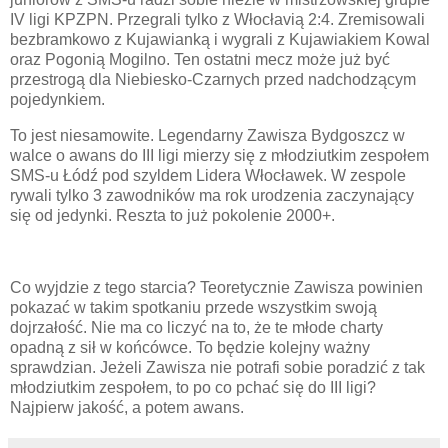
IV ligi KPZPN. Przegrali tylko z Włocłavią 2:4. Zremisowali
bezbramkowo z Kujawianką i wygrali z Kujawiakiem Kowal
oraz Pogonią Mogilno. Ten ostatni mecz może już być
przestrogą dla Niebiesko-Czarnych przed nadchodzącym
pojedynkiem.
To jest niesamowite. Legendarny Zawisza Bydgoszcz w
walce o awans do III ligi mierzy się z młodziutkim zespołem
SMS-u Łódź pod szyldem Lidera Włocławek. W zespole
rywali tylko 3 zawodników ma rok urodzenia zaczynający
się od jedynki. Reszta to już pokolenie 2000+.
Co wyjdzie z tego starcia? Teoretycznie Zawisza powinien
pokazać w takim spotkaniu przede wszystkim swoją
dojrzałość. Nie ma co liczyć na to, że te młode charty
opadną z sił w końcówce. To będzie kolejny ważny
sprawdzian. Jeżeli Zawisza nie potrafi sobie poradzić z tak
młodziutkim zespołem, to po co pchać się do III ligi?
Najpierw jakość, a potem awans.