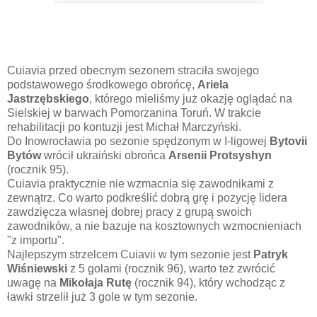
Cuiavia przed obecnym sezonem straciła swojego
podstawowego środkowego obrońcę,
Ariela
Jastrzębskiego
, którego mieliśmy już okazję oglądać na
Sielskiej w barwach Pomorzanina Toruń. W trakcie
rehabilitacji po kontuzji jest Michał Marczyński.
Do Inowrocławia po sezonie spędzonym w I-ligowej
Bytovii
Bytów
wrócił ukraiński obrońca
Arsenii Protsyshyn
(rocznik 95).
Cuiavia praktycznie nie wzmacnia się zawodnikami z
zewnątrz. Co warto podkreślić dobrą grę i pozycję lidera
zawdzięcza własnej dobrej pracy z grupą swoich
zawodników, a nie bazuje na kosztownych wzmocnieniach
"z importu".
Najlepszym strzelcem Cuiavii w tym sezonie jest
Patryk
Wiśniewski
z 5 golami (rocznik 96), warto też zwrócić
uwagę na
Mikołaja Rutę
(rocznik 94), który wchodząc z
ławki strzelił już 3 gole w tym sezonie.