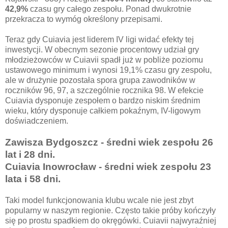
42,9%
czasu gry całego zespołu. Ponad dwukrotnie
przekracza to wymóg określony przepisami.
Teraz gdy Cuiavia jest liderem IV ligi widać efekty tej
inwestycji. W obecnym sezonie procentowy udział gry
młodzieżowców w Cuiavii spadł już w pobliże poziomu
ustawowego minimum i wynosi 19,1% czasu gry zespołu,
ale w drużynie pozostała spora grupa zawodników w
roczników 96, 97, a szczególnie rocznika 98. W efekcie
Cuiavia dysponuje zespołem o bardzo niskim średnim
wieku, który dysponuje całkiem pokaźnym, IV-ligowym
doświadczeniem.
Zawisza Bydgoszcz - średni wiek
zespołu 26
lat
i 28 dni.
Cuiavia Inowrocław - średni wiek zespołu
23
lata
i 58 dni.
Taki model funkcjonowania klubu wcale nie jest zbyt
popularny w naszym regionie. Często takie próby kończyły
się po prostu spadkiem do okręgówki. Cuiavii najwyraźniej