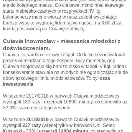
się do kolejnego meczu. Co ciekawe, mimo nieciekawego
startu niebiesko-czarnych w rozgrywkach IV ligi
bukmacherzy mocno wierzą w nasz zespół wyceniając
bardzo wysoko wygraną liderujących gości, na 3.60 zł za
każdą postawioną na Cuiavię złotówkę.
Cuiavia Inowrocław - mieszanka młodości z
doświadczeniem.
Cuiavia, to bardzo ciekawy zespół. Od kilku sezonów trwał
proces odmładzania tego zespołu. Były momenty, gdy
Cuiavia znajdowała się bardzo nisko w tabeli IV ligi, jednak
konsekwentnie stawiała na młodych nie ograniczając się do
obowiązkowego limitu młodzieżowców. To był
czas
inwestowania
.
W sezonie 2017/2018 w barwach Cuiavii młodzieżowcy
wystąpili 183 razy i rozegrali 10890 minuty, co stanowiło aż
32,4% czasu gry całego zespołu.
W sezonie
2018/2019
w barwach Cuiavii młodzieżowcy
wystąpili
227 razy
(więcej tylko w barwach Unii Solec
Kujawski - 333) i rozegrali
14004 minuty
, co stanowiło aż