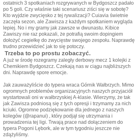
ostatnich 3 spotkaniach rozgrywanych w Bydgoszcz padało
po 5 goli. Czy właśnie taki scenariusz ziści się w sobotę?
Kto wyjdzie zwycięsko z tej rywalizacji? Cuiavia świetnie
zaczęła sezon, ale Zawisza z każdym spotkaniem wygląda
lepiej. No i my gramy jak zawsze w dwunastu. Kibice
Zawiszy nie raz pokazali, że potrafią swoim dopingiem
dołożyć cegiełkę do zwycięstw swojego zespołu. Naprawdę
trudno przewidzieć jak to się potoczy.
Trzeba to po prostu zobaczyć.
A już w środę rozegramy zaległy derbowy mecz 1 kolejki z
Chemikiem Bydgoszcz. Czekają nas w ciągu najbliższych
dni. Naprawdę spore emocje.
Jak zauważyliście do typera wraca Górnik Wałbrzych. Mimo
ogromnych problemów organizacyjnych naszych przyjaciół
wystartowali oni w wałbrzyskiej A-klasie. Wierzymy, że tak
jak Zawisza podniosą się z tych opresji i trzymamy za nich
kciuki. Ogromne podziękowanie dla jednego z naszych
kolegów (@rapanui) , który podjął się utrzymania i
prowadzenia tej ligi. Trwają prace nad dołączeniem do
typera Pogoni Lębork, ale w tym tygodniu jeszcze nie
zdążyliśmy.