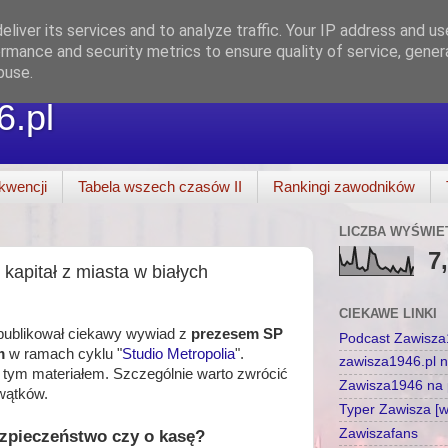
liver its services and to analyze traffic. Your IP address and u
rmance and security metrics to ensure quality of service, gene
buse.
6.pl
kwencji
Tabela wszech czasów II
Rankingi zawodników
LICZBA WYŚWIE
7
kapitał z miasta w białych
CIEKAWE LINKI
opublikował ciekawy wywiad z
prezesem SP
Podcast Zawisz
m
w ramach cyklu "
Studio Metropolia
".
zawisza1946.pl 
tym materiałem. Szczególnie warto zwrócić
Zawisza1946 na p
 wątków.
Typer Zawisza [
Zawiszafans
zpieczeństwo czy o kasę?