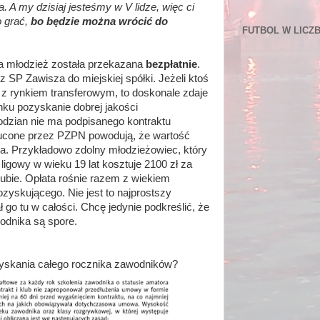
ia. A my dzisiaj jesteśmy w V lidze, więc ci
o grać,
bo będzie można wrócić do
FUTBOL W LICZ
ta młodzież została przekazana
bezpłatnie
.
 z SP Zawisza do miejskiej spółki. Jeżeli ktoś
 z rynkiem transferowym, to doskonale zdaje
ynku pozyskanie dobrej jakości
odzian nie ma podpisanego kontraktu
rzucone przez PZPN powodują, że wartość
ra. Przykładowo zdolny młodzieżowiec, który
ligowy w wieku 19 lat kosztuje 2100 zł za
ubie. Opłata rośnie razem z wiekiem
zyskującego. Nie jest to najprostszy
ł go tu w całości. Chcę jedynie podkreślić, że
odnika są spore.
yskania całego rocznika zawodników?