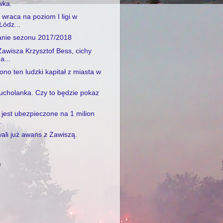
wka.
 wraca na poziom I ligi w
Łódz...
nie sezonu 2017/2018
awisza Krzysztof Bess, cichy
a...
o ten ludzki kapitał z miasta w
ucholanka. Czy to będzie pokaz
jest ubezpieczone na 1 milion
.
ali już awans z Zawiszą.
)