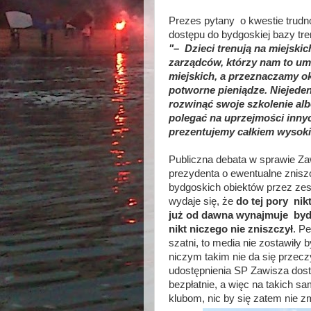
Prezes pytany o kwestie tru
dostępu do bydgoskiej bazy tr
"– Dzieci trenują na miejsk
zarządców, którzy nam to umo
miejskich, a przeznaczamy ok
potworne pieniądze. Niejeden
rozwinąć swoje szkolenie al
polegać na uprzejmości innych
prezentujemy całkiem wysoki
Publiczna debata w sprawie Za
prezydenta o ewentualne zni
bydgoskich obiektów przez zes
wydaje się, że
do tej pory nik
już od dawna wynajmuje bydg
nikt niczego nie zniszczył
. P
szatni, to media nie zostawiły 
niczym takim nie da się przec
udostępnienia SP Zawisza dost
bezpłatnie, a więc na takich 
klubom, nic by się zatem nie 