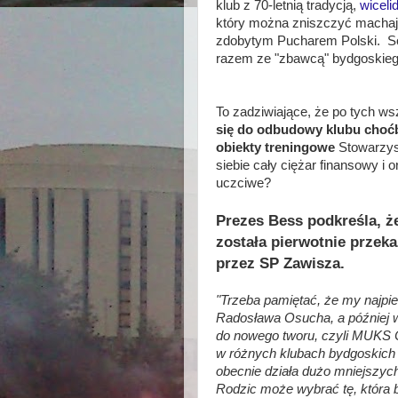
klub z 70-letnią tradycją,
wiceli
który można zniszczyć machają
zdobytym Pucharem Polski. Sor
razem ze "zbawcą" bydgoskieg
To zadziwiające, że po tych w
się do odbudowy klubu choć
obiekty treningowe
Stowarzysz
siebie cały ciężar finansowy i 
uczciwe?
Prezes Bess podkreśla, 
została pierwotnie przek
przez SP Zawisza.
"Trzeba pamiętać, że my najpie
Radosława Osucha, a później w 
do nowego tworu, czyli MUKS 
w różnych klubach bydgoskich
obecnie działa dużo mniejszyc
Rodzic może wybrać tę, która b