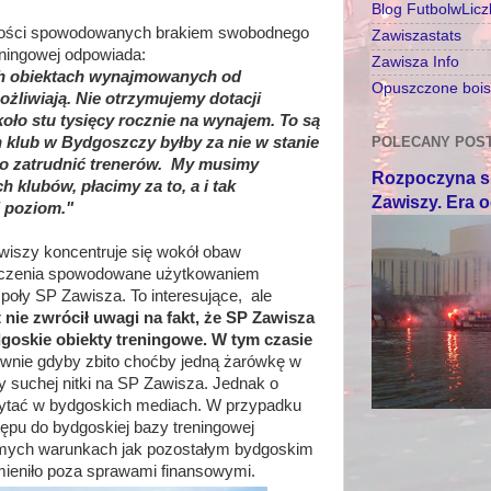
Blog FutbolwLic
dności spowodowanych brakiem swobodnego
Zawiszastats
eningowej odpowiada:
Zawisza Info
ich obiektach wynajmowanych od
Opuszczone boisk
żliwiają. Nie otrzymujemy dotacji
oło stu tysięcy rocznie na wynajem. To są
 klub w Bydgoszczy byłby za nie w stanie
POLECANY POS
bo zatrudnić trenerów. My musimy
Rozpoczyna si
 klubów, płacimy za to, a i tak
Zawiszy. Era 
 poziom."
wiszy koncentruje się wokół obaw
szczenia spowodowane użytkowaniem
poły SP Zawisza. To interesujące, ale
t nie zwrócił uwagi na fakt, że SP Zawisza
oskie obiekty treningowe. W tym czasie
ewnie gdyby zbito choćby jedną żarówkę w
by suchej nitki na SP Zawisza. Jednak o
zytać w bydgoskich mediach. W przypadku
ępu do bydgoskiej bazy treningowej
samych warunkach jak pozostałym bydgoskim
zmieniło poza sprawami finansowymi.