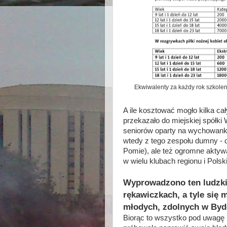
Ekwiwalenty za każdy rok szkolen
A ile kosztować mogło kilka c
przekazało do miejskiej spółki 
seniorów oparty na wychowankac
wtedy z tego zespołu dumny - do
Pomie), ale też ogromne aktywa
w wielu klubach regionu i Pol
Wyprowadzono ten ludzki 
rękawiczkach
, a tyle się
młodych, zdolnych w By
Biorąc to wszystko pod uwagę 