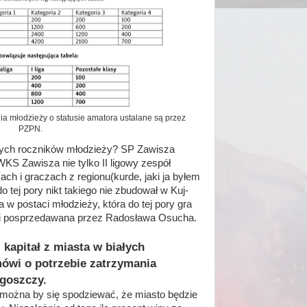
ia młodzieży o statusie amatora ustalane są przez
PZPN.
ałych roczników młodzieży? SP Zawisza
WKS Zawisza nie tylko II ligowy zespół
h i graczach z regionu(kurde, jaki ja byłem
 tej pory nikt takiego nie zbudował w Kuj-
 w postaci młodzieży, która do tej pory gra
ski posprzedawana przez Radosława Osucha.
kapitał z miasta w białych
 mówi o potrzebie zatrzymania
dgoszczy.
można by się spodziewać, że miasto będzie