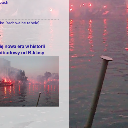
zbach
o [archiwalne tabele]
T
ę nowa era w historii
odbudowy od B-klasy.