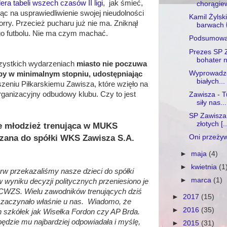
dera tabeli wszech czasów II ligi
, jak śmieć,
chorągie
c na usprawiedliwienie swojej nieudolności
Kamil Żylski
ry. Przecież pucharu już nie ma. Zniknął
barwach 
o futbolu. Nie ma czym machać.
Podsumowa
Prezes SP Z
bohater n
szystkich wydarzeniach
miasto nie poczuwa
Wyprowadzon
by w minimalnym stopniu, udostępniając
białych...
eniu Piłkarskiemu Zawisza, które wzięło na
organizacyjny odbudowy klubu. Czy to jest
Zawisza - T
siły nas...
SP Zawisza 
złotych [..
że młodzież trenująca w MUKS
azana do spółki WKS Zawisza S.A.
Oni przeżyw
►
maja
(4)
►
kwietnia
(1
rw przekazaliśmy nasze dzieci do spółki
►
marca
(1)
wyniku decyzji politycznych przeniesiono je
CWZS. Wielu zawodników trenujących dziś
►
2017
(15)
 zaczynało właśnie u nas. Wiadomo, że
►
2016
(35)
h szkółek jak Wisełka Fordon czy AP Brda.
ędzie mu najbardziej odpowiadała i myślę,
►
2015
(31)