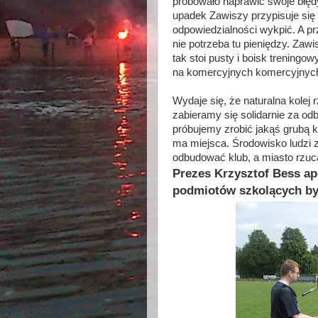
próbowało naprawić swoje błędy
upadek Zawiszy przypisuje się 
odpowiedzialności wykpić. A p
nie potrzeba tu pieniędzy. Zawis
tak stoi pusty i boisk treningow
na komercyjnych komercyjnyc
Wydaje się, że naturalna kolej
zabieramy się solidarnie za od
próbujemy zrobić jakąś grubą k
ma miejsca. Środowisko ludzi 
odbudować klub, a miasto rzuca
Prezes Krzysztof Bess ap
podmiotów szkolących by