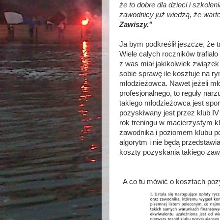
że to dobre dla dzieci i szkolen
zawodnicy już wiedzą, że wart
Zawiszy."
Ja bym podkreślił jeszcze, że 
Wiele całych roczników trafiało
z was miał jakikolwiek związek
sobie sprawę ile kosztuje na r
młodzieżowca. Nawet jeżeli mł
profesjonalnego, to reguły na
takiego młodzieżowca jest spo
pozyskiwany jest przez klub IV 
rok treningu w macierzystym kl
zawodnika i poziomem klubu po
algorytm i nie będą przedstawia
koszty pozyskania takiego zaw
A co tu mówić o kosztach poz