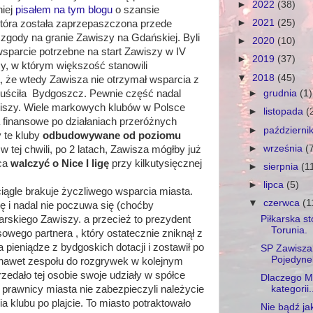
►
2022
(38)
niej
pisałem na tym blogu
o szansie
►
2021
(25)
 która została zaprzepaszczona przede
zgody na granie Zawiszy na Gdańskiej. Byli
►
2020
(10)
wsparcie potrzebne na start Zawiszy w IV
►
2019
(37)
zy, w którym większość stanowili
▼
2018
(45)
 że wtedy Zawisza nie otrzymał wsparcia z
►
grudnia
(1)
puściła Bydgoszcz. Pewnie część nadal
awiszy. Wiele markowych klubów w Polsce
►
listopada
(
a finansowe po działaniach przeróżnych
►
październi
 te kluby
odbudowywane od poziomu
►
września
(
 w tej chwili, po 2 latach, Zawisza mógłby już
pca
walczyć o Nice I ligę
przy kilkutysięcznej
►
sierpnia
(1
►
lipca
(5)
iągle brakuje życzliwego wsparcia miasta.
▼
czerwca
(1
ę i nadal nie poczuwa się (choćby
Piłkarska s
arskiego Zawiszy. a przecież to prezydent
Torunia.
owego partnera , który ostatecznie zniknął z
ieniądze z bydgoskich dotacji i zostawił po
SP Zawisz
Pojedynek
c nawet zespołu do rozgrywek w kolejnym
rzedało tej osobie swoje udziały w spółce
Dlaczego M
kategorii.
prawnicy miasta nie zabezpieczyli należycie
a klubu po plajcie. To miasto potraktowało
Nie bądź jak