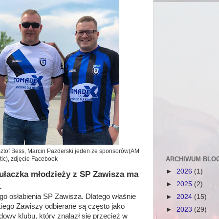
sztof Bess, Marcin Pazderski jeden ze sponsorów(AM
ARCHIWUM BLO
tic), zdjęcie Facebook
►
2026
(1)
tułaczka młodzieży z SP Zawisza ma
►
2025
(2)
.
go osłabienia SP Zawisza. Dlatego właśnie
►
2024
(15)
kiego Zawiszy odbierane są często jako
►
2023
(29)
dowy klubu, który znalazł się przecież w