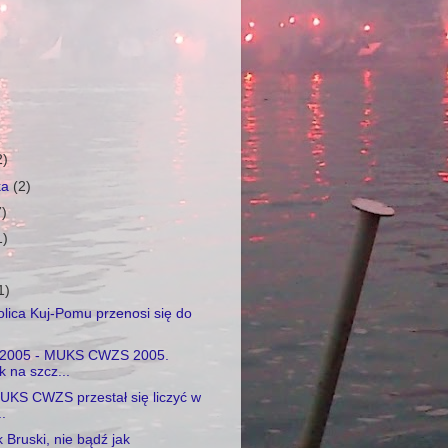
2)
ka
(2)
7)
1)
1)
tolica Kuj-Pomu przenosi się do
a2005 - MUKS CWZS 2005.
 na szcz...
UKS CWZS przestał się liczyć w
..
 Bruski, nie bądź jak