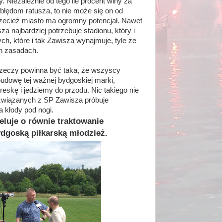
. Niezależnie od tego ile procent winy za
błędom ratusza, to nie może się on od
rzecież miasto ma ogromny potencjał. Nawet
za najbardziej potrzebuje stadionu, który i
ych, które i tak Zawisza wynajmuje, tyle że
h zasadach.
 rzeczy powinna być taka, że wszyscy
budowę tej ważnej bydgoskiej marki,
reskę i jedziemy do przodu. Nic takiego nie
związanych z SP Zawisza próbuje
 kłody pod nogi.
eluje o równie traktowanie
dgoską piłkarską młodzież.