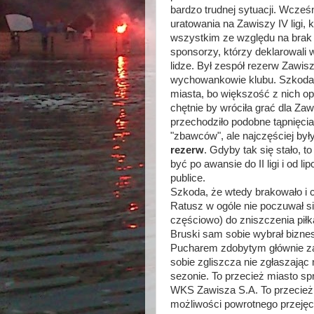
bardzo trudnej sytuacji. Wcześ
uratowania na Zawiszy IV ligi,
wszystkim ze względu na brak 
sponsorzy, którzy deklarowali 
lidze. Był zespół rezerw Zawis
wychowankowie klubu. Szkoda,
miasta, bo większość z nich o
chętnie by wróciła grać dla Z
przechodziło podobne tąpnięci
"zbawców", ale najczęściej były
rezerw
. Gdyby tak się stało, to
być po awansie do II ligi i od li
publice.
Szkoda, że wtedy brakowało i c
Ratusz w ogóle nie poczuwał si
częściowo) do zniszczenia piłk
Bruski sam sobie wybrał biznes
Pucharem zdobytym głównie za p
sobie zgliszcza nie zgłaszają
sezonie. To przecież miasto sp
WKS Zawisza S.A. To przecież 
możliwości powrotnego przejęci