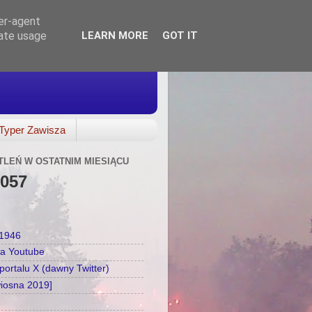
ser-agent
rate usage
LEARN MORE
GOT IT
Typer Zawisza
TLEŃ W OSTATNIM MIESIĄCU
,057
a1946
na Youtube
ortalu X (dawny Twitter)
wiosna 2019]