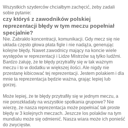
Wszystkich szyderców chciałbym zachęcić, żeby zadali
sobie pytanie:
czy któryś z zawodników polskiej
reprezentacji błędy w tym meczu popełniał
specjalnie?
Nie. Zabrakło koncentracji, komunikacji. Gdy mecz się nie
układa często głowa płata figle i nie nadąża, generując
kolejne błędy. Nawet zawodnicy mający na koncie wiele
występów w reprezentacji i Lidze Mistrzów są tylko ludźmi.
Bardzo żałuję, że te błędy przytrafiły się w tak ważnym
meczu i to w dodatku w większej ilości. Ale nigdy nie
przestanę kibicować tej reprezentacji. Jestem polakiem i dla
mnie ta reprezentacja będzie ważna, grając lepiej lub
gorzej.
Może lepiej, że te błędy przytrafiły się w jednym meczu, a
nie porozkładały na wszystkie spotkania grupowe? Nie
wierzę, że nasza reprezentacja może popełniać tak proste
błędy w 3 kolejnych meczach. Jeszcze los polaków na tym
mundialu może się odmienić. Nasza wiara może ich ponieść
do zwycięstw.