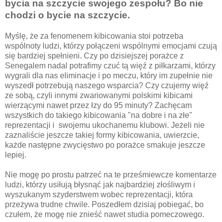
bycia na szczycie swojego zespołu? Bo nie
chodzi o bycie na szczycie.
Myślę, że za fenomenem kibicowania stoi potrzeba
wspólnoty ludzi, którzy połączeni wspólnymi emocjami czują
się bardziej spełnieni. Czy po dzisiejszej porażce z
Senegalem nadal potrafimy czuć tą więź z piłkarzami, którzy
wygrali dla nas eliminacje i po meczu, który im zupełnie nie
wyszedł potrzebują naszego wsparcia? Czy czujemy więź
ze sobą, czyli innymi zwariowanymi polskimi kibicami
wierzącymi nawet przez łzy do 95 minuty? Zachęcam
wszystkich do takiego kibicowania "na dobre i na złe"
reprezentacji i swojemu ukochanemu klubowi. Jeżeli nie
zaznaliście jeszcze takiej formy kibicowania, uwierzcie,
każde następne zwycięstwo po porażce smakuje jeszcze
lepiej.
Nie mogę po prostu patrzeć na te prześmiewcze komentarze
ludzi, którzy usiłują błysnąć jak najbardziej złośliwym i
wyszukanym szyderstwem wobec reprezentacji, która
przeżywa trudne chwile. Poszedłem dzisiaj pobiegać, bo
czułem, że mogę nie znieść nawet studia pomeczowego.