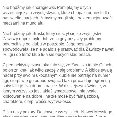
Nie bądźmy jak chorągiewki. Pamiętajmy o tych
wcześniejszych zwycięstwach, które chłopaki odnieśli dla
nas w eliminacjach, żebyśmy mogli się teraz emocjonować
meczami na mundialu.
Nie bądźmy jak Bruski, który cieszył się ze zwycięstw
Zawiszy dopóki było dobrze, a gdy przyszły problemy
odwrócił się od klubu w potrzebie. Jego postawa
spowodowała, że nie udało się uratować dla Zawiszy nawet
IV ligi i do teraz klub tuła się obcych stadionach.
Z perspektywy czasu okazało się, że Zawisza to nie Osuch,
bo on zniknął jak tylko zaczęły się problemy. A kibice trwają
nadal przy swoim ukochanym klubie nie patrząc na numer
ligi, cierpliwie go odbudowując. I taka praca daje ogromną
satysfakcję. Na dobre i na złe. W dzisiejszym świecie, w
którym wszystko jest jakieś tymczasowe i nietrwałe
kibicowanie na dobre i na złe może być fajną szkołą
charakteru, cierpliwości, wytrwałości.
Piłka uczy pokory. Dosłownie wszystkich . Nawet Messiego,