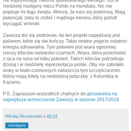
nie wypominając nikomu spudłowanego karnego. Już w
niedzielę następny mecz Polski na mundialu. Nic nie
popsuje mi tego święta. Wierzę, że nasi się podniosą. Mają
potencjał, żeby to zrobić i mądrego trenera, który potrafi
wyciągać wnioski.
Zawisza też się podniesie, bo ten projekt napędzany jest
paliwem, które się nie kończy. Takie modne pojęcie ostatnio:
energia odnawialna. Tym paliwem jest wiara ogromnej
rzeszy kibiców niebiesko-czarnych. Wiara, która przechodzi
z ojca na syna od kilku pokoleń. Takich kibiców potrzebuje
dzisiaj i w niedzielę reprezentacja polski. Oby nie zabrakło
wiary w biało-czerwonych zwłaszcza tym szczęściarzom,
którzy mają bilety na niedzielną potyczkę z Kolumbią w
Kazaniu.
P.S. Zapraszam wszystkich chętnych do
głosowania na
największe wzmocnienie Zawiszy w sezonie 2017/2018
Mikołaj Głuszkowski
o
00:24
Udostępnij