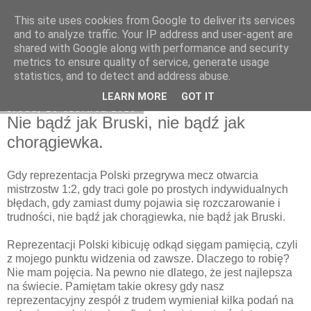
This site uses cookies from Google to deliver its services
Zawisza1946.pl
and to analyze traffic. Your IP address and user-agent are
shared with Google along with performance and security
metrics to ensure quality of service, generate usage
statistics, and to detect and address abuse.
▼
LEARN MORE
GOT IT
środa, 20 czerwca 2018
Nie bądź jak Bruski, nie bądź jak
chorągiewka.
Gdy reprezentacja Polski przegrywa mecz otwarcia
mistrzostw 1:2, gdy traci gole po prostych indywidualnych
błędach, gdy zamiast dumy pojawia się rozczarowanie i
trudności, nie bądź jak chorągiewka, nie bądź jak Bruski.
Reprezentacji Polski kibicuję odkąd sięgam pamięcią, czyli
z mojego punktu widzenia od zawsze. Dlaczego to robię?
Nie mam pojęcia. Na pewno nie dlatego, że jest najlepsza
na świecie. Pamiętam takie okresy gdy nasz
reprezentacyjny zespół z trudem wymieniał kilka podań na