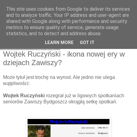
This site uses cookies from Google to deliver its services
Zawisza1946.pl
and to analyze traffic. Your IP address and user-agent are
shared with Google along with performance and security
metrics to ensure quality of service, generate usage
statistics, and to detect and address abuse.
▼
LEARN MORE
GOT IT
czwartek, 4 maja 2017
Wojtek Ruczyński - ikona nowej ery w
dziejach Zawiszy?
Może tytuł jest trochę na wyrost. Ale jedno nie ulega
wątpliwości:
Wojtek Ruczyński
rozegrał już w ligowych spotkaniach
seniorów Zawiszy Bydgoszcz okrągłą setkę spotkań.