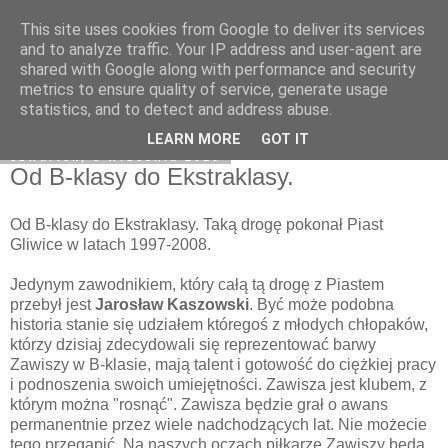
This site uses cookies from Google to deliver its services
Zawisza1946.pl
and to analyze traffic. Your IP address and user-agent are
shared with Google along with performance and security
metrics to ensure quality of service, generate usage
statistics, and to detect and address abuse.
▼
LEARN MORE
GOT IT
czwartek, 8 września 2016
Od B-klasy do Ekstraklasy.
Od B-klasy do Ekstraklasy. Taką drogę pokonał Piast
Gliwice w latach 1997-2008.
Jedynym zawodnikiem, który całą tą drogę z Piastem
przebył jest
Jarosław Kaszowski
. Być może podobna
historia stanie się udziałem któregoś z młodych chłopaków,
którzy dzisiaj zdecydowali się reprezentować barwy
Zawiszy w B-klasie, mają talent i gotowość do ciężkiej pracy
i podnoszenia swoich umiejętności. Zawisza jest klubem, z
którym można "rosnąć". Zawisza będzie grał o awans
permanentnie przez wiele nadchodzących lat. Nie możecie
tego przegapić. Na naszych oczach piłkarze Zawiszy będą