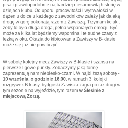
pisali prawdopodobnie najbardziej niesamowitą historię w
dziejach klubu. Od uporu, pracowitości i wytrwałości w
dążeniu do celu każdego z zawodników zależy jak daleką
drogę w górę pokonają razem z Zawiszą. Trzymam kciuki,
żeby to była długa droga, pełna wspaniałych emocji. Być
może za kilka lat będziemy wspominali te trudne czasy z
łezką w oku. Okazja do kibicowania Zawiszy w B-klasie
może się już nie powtórzyć.
W sobotę kolejny mecz Zawiszy w B-klasie i szansa na
pierwsze ligowe punkty. Zobaczymy jaką formę
zaprezentują nam niebiesko-czarni. W najbliższą sobotę -
10 września, o godzinie 16.00
, w ramach 3. kolejki
rozgrywek B klasy, bydgoski Zawisza zagra po raz drugi w
tym sezonie na wyjeździe, tym razem
w Ślesinie z
miejscową Zorzą.