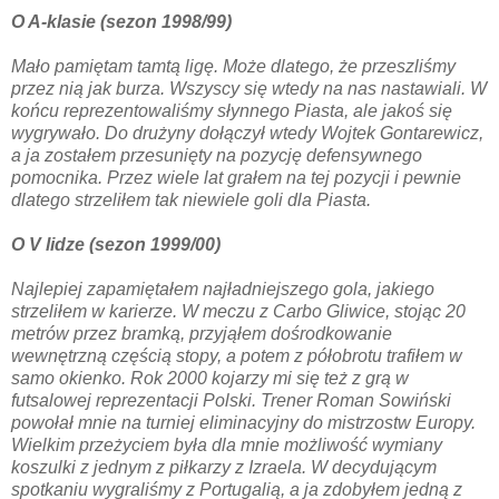
O A-klasie (sezon 1998/99)
Mało pamiętam tamtą ligę. Może dlatego, że przeszliśmy
przez nią jak burza. Wszyscy się wtedy na nas nastawiali. W
końcu reprezentowaliśmy słynnego Piasta, ale jakoś się
wygrywało. Do drużyny dołączył wtedy Wojtek Gontarewicz,
a ja zostałem przesunięty na pozycję defensywnego
pomocnika. Przez wiele lat grałem na tej pozycji i pewnie
dlatego strzeliłem tak niewiele goli dla Piasta.
O V lidze (sezon 1999/00)
Najlepiej zapamiętałem najładniejszego gola, jakiego
strzeliłem w karierze. W meczu z Carbo Gliwice, stojąc 20
metrów przez bramką, przyjąłem dośrodkowanie
wewnętrzną częścią stopy, a potem z półobrotu trafiłem w
samo okienko. Rok 2000 kojarzy mi się też z grą w
futsalowej reprezentacji Polski. Trener Roman Sowiński
powołał mnie na turniej eliminacyjny do mistrzostw Europy.
Wielkim przeżyciem była dla mnie możliwość wymiany
koszulki z jednym z piłkarzy z Izraela. W decydującym
spotkaniu wygraliśmy z Portugalią, a ja zdobyłem jedną z