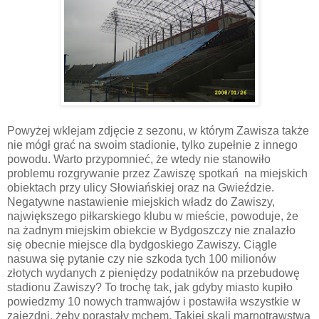
Powyżej wklejam zdjęcie z sezonu, w którym Zawisza także
nie mógł grać na swoim stadionie, tylko zupełnie z innego
powodu. Warto przypomnieć, że wtedy nie stanowiło
problemu rozgrywanie przez Zawiszę spotkań na miejskich
obiektach przy ulicy Słowiańskiej oraz na Gwieździe.
Negatywne nastawienie miejskich władz do Zawiszy,
największego piłkarskiego klubu w mieście, powoduje, że
na żadnym miejskim obiekcie w Bydgoszczy nie znalazło
się obecnie miejsce dla bydgoskiego Zawiszy. Ciągle
nasuwa się pytanie czy nie szkoda tych 100 milionów
złotych wydanych z pieniędzy podatników na przebudowę
stadionu Zawiszy? To trochę tak, jak gdyby miasto kupiło
powiedzmy 10 nowych tramwajów i postawiła wszystkie w
zajezdni, żeby porastały mchem. Takiej skali marnotrawstwa