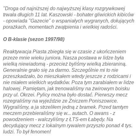
"Droga od najniższej do najwyższej klasy rozgrywkowej
trwała długich 11 lat. Kaszowski - bohater gliwickich kibiców
- opowiada "Gazecie" o wspaniałych wygranych, dołujących
porażkach, momentach zwątpienia i wielkiej radości.
O B-klasie (sezon 1997/98)
Reaktywacja Piasta zbiegła się w czasie z ukończeniem
przeze mnie wieku juniora. Nasza postawa w lidze była
wielką niewiadomą - przecież byliśmy wielką zbieraniną.
Generalnie grało się za darmo. Szczególnie mi to nie
przeszkadzało, bo mieszkałem wtedy jeszcze z rodzicami i
nie miałem wielkich wydatków. Poza tym zarabiałem w lidze
halowej. Pamiętam, jak trenowaliśmy na żwirowym boisku
przy ul. Okrzei. Pylicy można było dostać. Pierwszy mecz
rozegraliśmy na wyjeździe ze Zniczem Poniszowice.
Wygraliśmy, a ja strzeliłem jedną z bramek. Przed tamtym
meczem przebieraliśmy się w... autach. O awans - z
powodzeniem - walczyliśmy z ŁTS-em Łabędy. Na
decydujący mecz z lokalnym rywalem przyszło ponad 4 tys.
ludzi. To był fenomen!