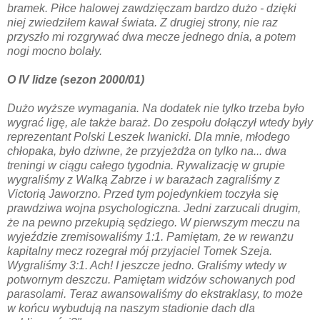
bramek. Piłce halowej zawdzięczam bardzo dużo - dzięki
niej zwiedziłem kawał świata. Z drugiej strony, nie raz
przyszło mi rozgrywać dwa mecze jednego dnia, a potem
nogi mocno bolały.
O IV lidze (sezon 2000/01)
Dużo wyższe wymagania. Na dodatek nie tylko trzeba było
wygrać ligę, ale także baraż. Do zespołu dołączył wtedy były
reprezentant Polski Leszek Iwanicki. Dla mnie, młodego
chłopaka, było dziwne, że przyjeżdża on tylko na... dwa
treningi w ciągu całego tygodnia. Rywalizację w grupie
wygraliśmy z Walką Zabrze i w barażach zagraliśmy z
Victorią Jaworzno. Przed tym pojedynkiem toczyła się
prawdziwa wojna psychologiczna. Jedni zarzucali drugim,
że na pewno przekupią sędziego. W pierwszym meczu na
wyjeździe zremisowaliśmy 1:1. Pamiętam, że w rewanżu
kapitalny mecz rozegrał mój przyjaciel Tomek Szeja.
Wygraliśmy 3:1. Ach! I jeszcze jedno. Graliśmy wtedy w
potwornym deszczu. Pamiętam widzów schowanych pod
parasolami. Teraz awansowaliśmy do ekstraklasy, to może
w końcu wybudują na naszym stadionie dach dla