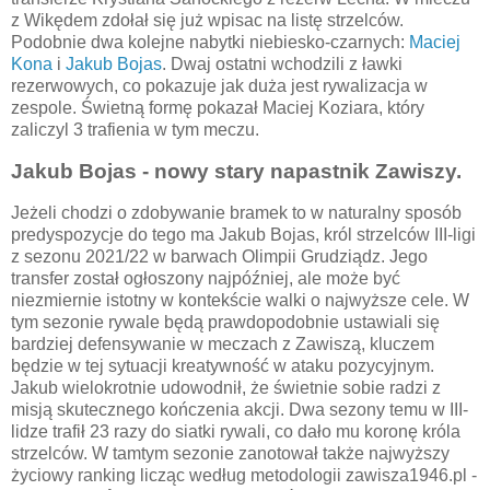
z Wikędem zdołał się już wpisac na listę strzelców.
Podobnie dwa kolejne nabytki niebiesko-czarnych:
Maciej
Kona
i
Jakub Bojas
. Dwaj ostatni wchodzili z ławki
rezerwowych, co pokazuje jak duża jest rywalizacja w
zespole. Świetną formę pokazał Maciej Koziara, który
zaliczyl 3 trafienia w tym meczu.
Jakub Bojas - nowy stary napastnik Zawiszy.
Jeżeli chodzi o zdobywanie bramek to w naturalny sposób
predyspozycje do tego ma Jakub Bojas, król strzelców III-ligi
z sezonu 2021/22 w barwach Olimpii Grudziądz. Jego
transfer został ogłoszony najpóźniej, ale może być
niezmiernie istotny w kontekście walki o najwyższe cele. W
tym sezonie rywale będą prawdopodobnie ustawiali się
bardziej defensywanie w meczach z Zawiszą, kluczem
będzie w tej sytuacji kreatywność w ataku pozycyjnym.
Jakub wielokrotnie udowodnił, że świetnie sobie radzi z
misją skutecznego kończenia akcji. Dwa sezony temu w III-
lidze trafił 23 razy do siatki rywali, co dało mu koronę króla
strzelców. W tamtym sezonie zanotował także najwyższy
życiowy ranking licząc według metodologii zawisza1946.pl -