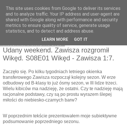
This site uses cookies from Google to deliver its services
Zawisza1946.pl
and to analyze traffic. Your IP address and user-agent are
shared with Google along with performance and security
metrics to ensure quality of service, generate usage
statistics, and to detect and address abuse.
▼
LEARN MORE
GOT IT
niedziela, 6 sierpnia 2023
Udany weekend. Zawisza rozgromił
Wikęd. S08E01 Wikęd - Zawisza 1:7.
Zaczęło się. Po kilku tygodniach letniego okienka
transferowego Zawisza rozpoczął kolejny sezon. W erze
odbudowy od B-klasy to już ósmy sezon, w III lidze trzeci.
Wielu kibiców ma nadzieję, że ostatni. Czy te nadzieję mają
racjonalne podstawy, czy są po prostu wyrazem ślepej
miłości do niebiesko-czarnych barw?
W poprzednim tekście prezentowałem moje subiektywne
podsumowanie poprzedniego sezonu.