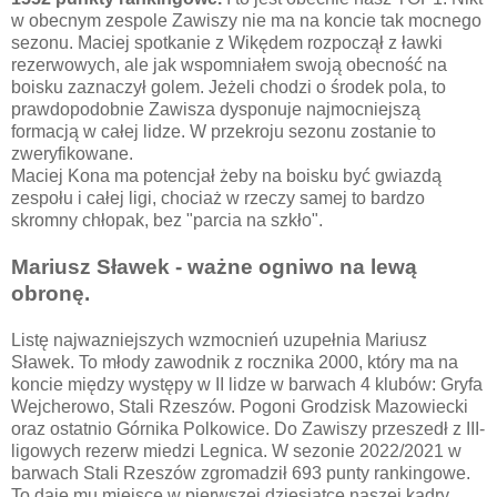
w obecnym zespole Zawiszy nie ma na koncie tak mocnego
sezonu. Maciej spotkanie z Wikędem rozpoczął z ławki
rezerwowych, ale jak wspomniałem swoją obecność na
boisku zaznaczył golem. Jeżeli chodzi o środek pola, to
prawdopodobnie Zawisza dysponuje najmocniejszą
formacją w całej lidze. W przekroju sezonu zostanie to
zweryfikowane.
Maciej Kona ma potencjał żeby na boisku być gwiazdą
zespołu i całej ligi, chociaż w rzeczy samej to bardzo
skromny chłopak, bez "parcia na szkło".
Mariusz Sławek - ważne ogniwo na lewą
obronę.
Listę najwazniejszych wzmocnień uzupełnia Mariusz
Sławek. To młody zawodnik z rocznika 2000, który ma na
koncie między występy w II lidze w barwach 4 klubów: Gryfa
Wejcherowo, Stali Rzeszów. Pogoni Grodzisk Mazowiecki
oraz ostatnio Górnika Polkowice. Do Zawiszy przeszedł z III-
ligowych rezerw miedzi Legnica. W sezonie 2022/2021 w
barwach Stali Rzeszów zgromadził 693 punty rankingowe.
To daje mu miejsce w pierwszej dziesiątce naszej kadry.