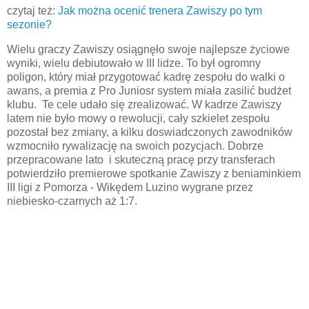
czytaj też:
Jak można ocenić trenera Zawiszy po tym
sezonie?
Wielu graczy Zawiszy osiągnęło swoje najlepsze życiowe
wyniki, wielu debiutowało w III lidze. To był ogromny
poligon, który miał przygotować kadrę zespołu do walki o
awans, a premia z Pro Juniosr system miała zasilić budżet
klubu. Te cele udało się zrealizować. W kadrze Zawiszy
latem nie było mowy o rewolucji, cały szkielet zespołu
pozostał bez zmiany, a kilku doswiadczonych zawodników
wzmocniło rywalizację na swoich pozycjach. Dobrze
przepracowane lato i skuteczną pracę przy transferach
potwierdziło premierowe spotkanie Zawiszy z beniaminkiem
III ligi z Pomorza - Wikędem Luzino wygrane przez
niebiesko-czarnych aż 1:7.