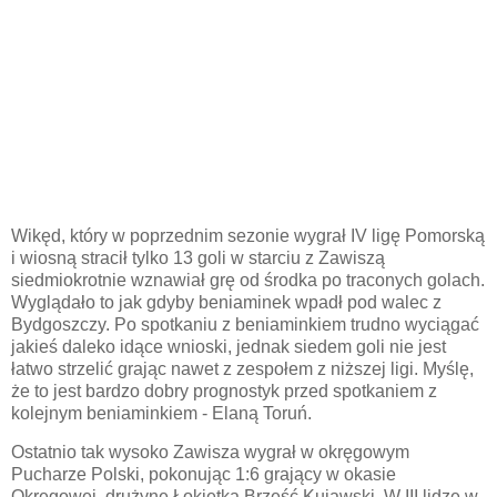
Wikęd, który w poprzednim sezonie wygrał IV ligę Pomorską
i wiosną stracił tylko 13 goli w starciu z Zawiszą
siedmiokrotnie wznawiał grę od środka po traconych golach.
Wyglądało to jak gdyby beniaminek wpadł pod walec z
Bydgoszczy. Po spotkaniu z beniaminkiem trudno wyciągać
jakieś daleko idące wnioski, jednak siedem goli nie jest
łatwo strzelić grając nawet z zespołem z niższej ligi. Myślę,
że to jest bardzo dobry prognostyk przed spotkaniem z
kolejnym beniaminkiem - Elaną Toruń.
Ostatnio tak wysoko Zawisza wygrał w okręgowym
Pucharze Polski, pokonując 1:6 grający w okasie
Okręgowej drużynę Łokietka Brześć Kujawski. W III lidze w