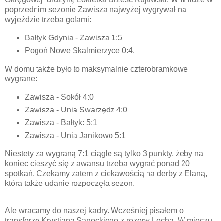
poprzednim sezonie Zawisza najwyżej wygrywał na
wyjeździe trzeba golami:
Bałtyk Gdynia - Zawisza 1:5
Pogoń Nowe Skalmierzyce 0:4.
W domu także było to maksymalnie czterobramkowe
wygrane:
Zawisza - Sokół 4:0
Zawisza - Unia Swarzędz 4:0
Zawisza - Bałtyk: 5:1
Zawisza - Unia Janikowo 5:1
Niestety za wygraną 7:1 ciągle są tylko 3 punkty, żeby na
koniec cieszyć się z awansu trzeba wygrać ponad 20
spotkań. Czekamy zatem z ciekawością na derby z Elaną,
która także udanie rozpoczęła sezon.
Ale wracamy do naszej kadry. Wcześniej pisałem o
transferze Krystiana Sanockiego z rezerw Lecha. W mieczu