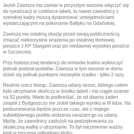
Jeżeli Zawisza ma zamiar w przyszłym sezonie włączyć się
do rywalizacji w czołówce tabeli, to nawet zawodnicy z
szerokiej kadry muszą dysponować umiejętnościami
wystarczającymi na pokonanie Bałtyku na Gdańskiej.
Zawisza ma ostatnią okazję przed swoją publicznością
zmazać niekorzystne wrażenia po ostatniej domowej
porażce z KP Stargard oraz po niedawnej wysokiej porażce
w Szczecinie.
Przy historycznej tendencji do remisów trudno wykluczyć
jednak podział punktów. Zawisza w tym sezonie w domu
dzieli się jednak punktami niezwykle rzadko - tylko 2 razy.
Realnie rzecz biorąc, Zawisza udany sezon, którego celem
było utrzymanie skończy w środku tabeli i ma ciągle szanse
na 52 punkty. Warto to podkreślać, że od dawna żaden
zespół z Bydgoszczy nie zrobił takiego wyniku w III lidze. Na
podsumowania będzie jeszcze czas, ale z mojego
subiektywnego punktu widzenia uważam go za udany.
Myślę, że zawodnicy zasłużyli na podziękowania za
skuteczną walkę o utrzymanie. To był niezmiernie ważny
krok w procesie odbudowy klubu.