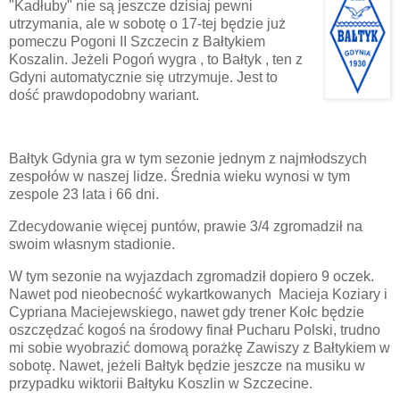
"Kadłuby" nie są jeszcze dzisiaj pewni
utrzymania, ale w sobotę o 17-tej będzie już
pomeczu Pogoni II Szczecin z Bałtykiem
Koszalin. Jeżeli Pogoń wygra , to Bałtyk , ten z
Gdyni automatycznie się utrzymuje. Jest to
dość prawdopodobny wariant.
Bałtyk Gdynia gra w tym sezonie jednym z najmłodszych
zespołów w naszej lidze. Średnia wieku wynosi w tym
zespole 23 lata i 66 dni.
Zdecydowanie więcej puntów, prawie 3/4 zgromadził na
swoim własnym stadionie.
W tym sezonie na wyjazdach zgromadził dopiero 9 oczek.
Nawet pod nieobecność wykartkowanych Macieja Koziary i
Cypriana Maciejewskiego, nawet gdy trener Kołc będzie
oszczędzać kogoś na środowy finał Pucharu Polski, trudno
mi sobie wyobrazić domową porażkę Zawiszy z Bałtykiem w
sobotę. Nawet, jeżeli Bałtyk będzie jeszcze na musiku w
przypadku wiktorii Bałtyku Koszlin w Szczecine.