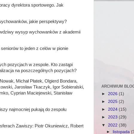
h pracy dyrektora sportowego. Jak
 wychowanków, jakie perspektywy?
awdziwy wysyp wychowanków z akademii
seniorów to jeden z celów w pionie
ych pozycjach w zespole. Kto zastąpi
alizacja na poszczególnych pozycjach?
Nowak, Michał Płatek, Olgierd Bondara,
ARCHIWUM BLO
ski, Jarosław Tkaczyk, Igor Sobieralski,
mko, Cyprian Maciejewski, Stanisław
►
2026
(1)
►
2025
(2)
szy najmocniej pukają do zespołu
►
2024
(15)
►
2023
(29)
▼
2022
(38)
ansferach Zawiszy: Piotr Okuniewicz, Robert
►
listopada
(