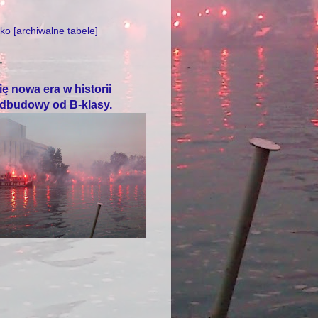
o [archiwalne tabele]
T
ę nowa era w historii
odbudowy od B-klasy.