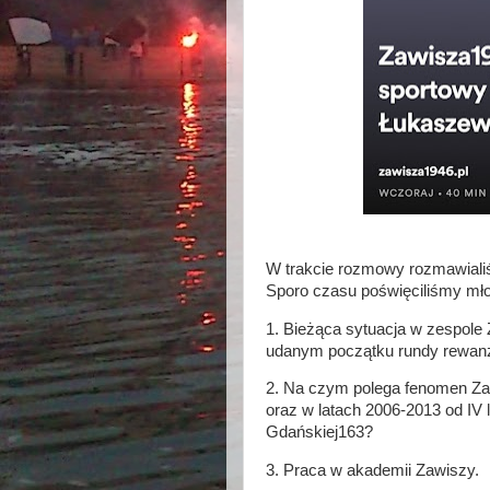
W trakcie rozmowy rozmawiali
Sporo czasu poświęciliśmy mło
1. Bieżąca sytuacja w zespole 
udanym początku rundy rewan
2. Na czym polega fenomen Za
oraz w latach 2006-2013 od IV li
Gdańskiej163?
3. Praca w akademii Zawiszy.