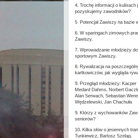
4. Trochę informacji o kulisac
pozyskujemy zawodników?
5 Potencjał Zawiszy na bazie
6. W sparingach zimowych pr
Zawiszy.
7. Wprowadzanie młodzieży do 
sportowym Zawiszy.
8. Rywalizacja na poszczególn
kartkowiczów, jak wygląda ryw
9. Przegląd młodzieży: Kacper 
Medard Dahms, Norbert Gaczkow
Alan Serwach, Sebastian Were
Wędzelewski, Jan Chachuła
9. Którzy z wychowanków Zawi
seniorów?
10. Kilka słów o jesiennych tr
Tunkiewicz, Bartosz Szeląg.