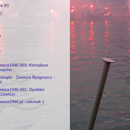
ka
(8)
5)
)
)
)
wisza1946 003: Korneliusz
wycho...
dziądz - Zawisza Bydgoszcz -
 ...
wisza1946 002: Dyrektor
Zawiszy...
isza1946.pl - odcinek 1
)