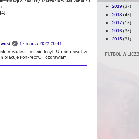
e informacji o Zawiszy. Marzeniem jest kanał YT
►
2019
(37)
c.
[Z]
►
2018
(45)
►
2017
(15)
►
2016
(35)
►
2015
(31)
owski
17 marca 2022 20:41
miałem właśnie ten niedosyt. U nas nawet w
FUTBOL W LICZ
ch brakuje konkretów. Pozdrawiam