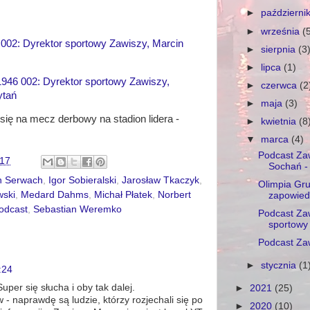
►
październi
►
września
(
002: Dyrektor sportowy Zawiszy, Marcin
►
sierpnia
(3
►
lipca
(1)
946 002: Dyrektor sportowy Zawiszy,
►
czerwca
(2
ytań
►
maja
(3)
ię na mecz derbowy na stadion lidera -
►
kwietnia
(8
▼
marca
(4)
Podcast Za
:17
Sochań - 
n Serwach
,
Igor Sobieralski
,
Jarosław Tkaczyk
,
Olimpia Gru
wski
,
Medard Dahms
,
Michał Płatek
,
Norbert
zapowiedź
odcast
,
Sebastian Weremko
Podcast Za
sportowy 
Podcast Zaw
►
stycznia
(1
:24
uper się słucha i oby tak dalej.
►
2021
(25)
w - naprawdę są ludzie, którzy rozjechali się po
►
2020
(10)