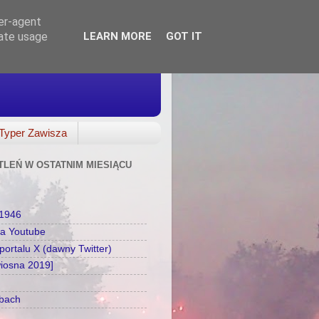
ser-agent
rate usage
LEARN MORE
GOT IT
Typer Zawisza
TLEŃ W OSTATNIM MIESIĄCU
a1946
na Youtube
ortalu X (dawny Twitter)
wiosna 2019]
zbach