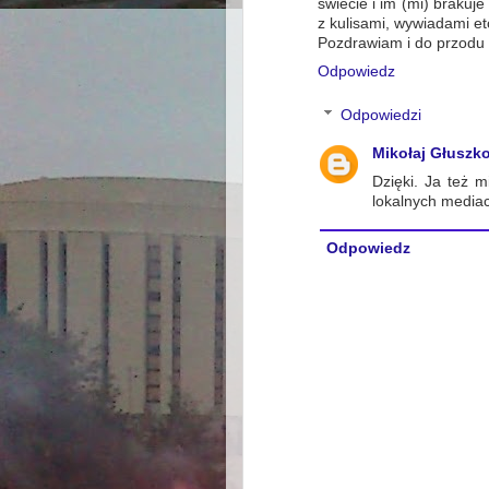
świecie i im (mi) brakuj
z kulisami, wywiadami et
Pozdrawiam i do przodu 
Odpowiedz
Odpowiedzi
Mikołaj Głuszk
Dzięki. Ja też 
lokalnych media
Odpowiedz