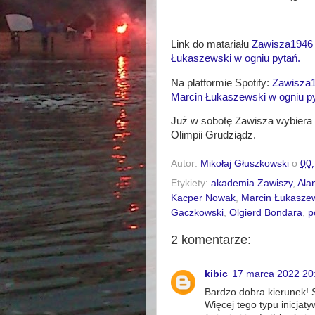
Link do matariału
Zawisza1946 
Łukaszewski w ogniu pytań.
Na platformie Spotify:
Zawisza1
Marcin Łukaszewski w ogniu p
Już w sobotę Zawisza wybiera s
Olimpii Grudziądz.
Autor:
Mikołaj Głuszkowski
o
00
Etykiety:
akademia Zawiszy
,
Ala
Kacper Nowak
,
Marcin Łukasze
Gaczkowski
,
Olgierd Bondara
,
p
2 komentarze:
kibic
17 marca 2022 20
Bardzo dobra kierunek! S
Więcej tego typu inicjaty