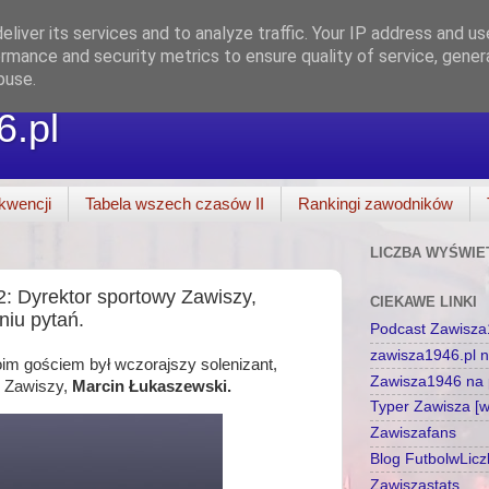
liver its services and to analyze traffic. Your IP address and u
rmance and security metrics to ensure quality of service, gene
buse.
6.pl
kwencji
Tabela wszech czasów II
Rankingi zawodników
LICZBA WYŚWIE
: Dyrektor sportowy Zawiszy,
CIEKAWE LINKI
niu pytań.
Podcast Zawisz
zawisza1946.pl 
m gościem był wczorajszy solenizant,
Zawisza1946 na p
o Zawiszy,
Marcin Łukaszewski.
Typer Zawisza [
Zawiszafans
Blog FutbolwLic
Zawiszastats