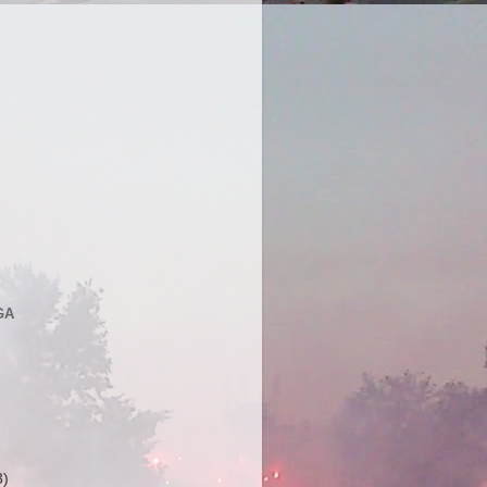
GA
3)