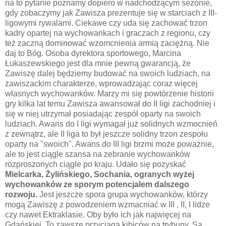
na to pytanie poznamy dopiero w nadchodzącym sezonie,
gdy zobaczymy jak Zawisza prezentuje się w starciach z III-
ligowymi rywalami. Ciekawe czy uda się zachować trzon
kadry opartej na wychowankach i graczach z regionu, czy
też zaczną dominować wzomcnienia armią zaciężną. Nie
daj to Bóg. Osoba dyrektora sportowego, Marcina
Łukaszewskiego jest dla mnie pewną gwarancją, że
Zawiszę dalej będziemy budować na swoich ludziach, na
zawiszackim charakterze, wprowadzając coraz więcej
własnych wychowanków. Marzy mi się powtórzenie historii
gry kilka lat temu Zawisza awansował do II ligi zachodniej i
się w niej utrzymał posiadając zespół oparty na swoich
ludziach. Awans do I ligi wymagał już solidnych wzmocnień
z zewnątrz, ale II liga to był jeszcze solidny trzon zespołu
oparty na "swoich". Awans do III ligi brzmi może poważnie,
ale to jest ciągle szansa na zebranie wychowanków
rozproszonych ciągle po kraju. Udało się pozyskać
Mielcarka, Żylińskiego, Sochania, ogranych wyżej
wychowanków ze sporym potencjalem dalszego
rozwoju
. Jest jeszcze spora grupa wychowanków, którzy
mogą Zawiszę z powodzeniem wzmacniać w III , II, I lidze
czy nawet Ektraklasie. Oby było ich jak najwięcej na
Gdańskiej. To zawsze przyciąga kibiców na trybuny. Są