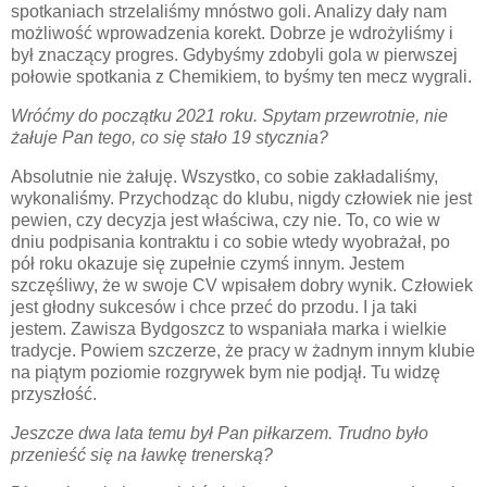
spotkaniach strzelaliśmy mnóstwo goli. Analizy dały nam
możliwość wprowadzenia korekt. Dobrze je wdrożyliśmy i
był znaczący progres. Gdybyśmy zdobyli gola w pierwszej
połowie spotkania z Chemikiem, to byśmy ten mecz wygrali.
Wróćmy do początku 2021 roku. Spytam przewrotnie, nie
żałuje Pan tego, co się stało 19 stycznia?
Absolutnie nie żałuję. Wszystko, co sobie zakładaliśmy,
wykonaliśmy. Przychodząc do klubu, nigdy człowiek nie jest
pewien, czy decyzja jest właściwa, czy nie. To, co wie w
dniu podpisania kontraktu i co sobie wtedy wyobrażał, po
pół roku okazuje się zupełnie czymś innym. Jestem
szczęśliwy, że w swoje CV wpisałem dobry wynik. Człowiek
jest głodny sukcesów i chce przeć do przodu. I ja taki
jestem. Zawisza Bydgoszcz to wspaniała marka i wielkie
tradycje. Powiem szczerze, że pracy w żadnym innym klubie
na piątym poziomie rozgrywek bym nie podjął. Tu widzę
przyszłość.
Jeszcze dwa lata temu był Pan piłkarzem. Trudno było
przenieść się na ławkę trenerską?