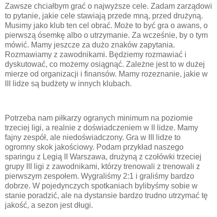
Zawsze chciałbym grać o najwyższe cele. Zadam zarządowi
to pytanie, jakie cele stawiają przede mną, przed drużyną.
Musimy jako klub ten cel obrać. Może to być gra o awans, o
pierwszą ósemkę albo o utrzymanie. Za wcześnie, by o tym
mówić. Mamy jeszcze za dużo znaków zapytania.
Rozmawiamy z zawodnikami. Będziemy rozmawiać i
dyskutować, co możemy osiągnąć. Zależne jest to w dużej
mierze od organizacji i finansów. Mamy rozeznanie, jakie w
III lidze są budżety w innych klubach.
Potrzeba nam piłkarzy ogranych minimum na poziomie
trzeciej ligi, a realnie z doświadczeniem w II lidze. Mamy
fajny zespół, ale niedoświadczony. Gra w III lidze to
ogromny skok jakościowy. Podam przykład naszego
sparingu z Legią II Warszawa, drużyną z czołówki trzeciej
grupy III ligi z zawodnikami, którzy trenowali z trenowali z
pierwszym zespołem. Wygraliśmy 2:1 i graliśmy bardzo
dobrze. W pojedynczych spotkaniach bylibyśmy sobie w
stanie poradzić, ale na dystansie bardzo trudno utrzymać tę
jakość, a sezon jest długi.