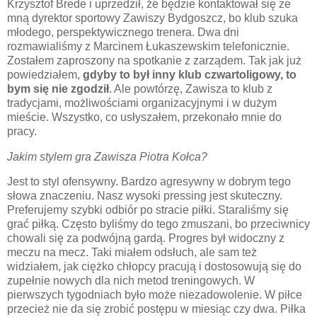
Krzysztof Brede i uprzedził, że będzie kontaktował się ze
mną dyrektor sportowy Zawiszy Bydgoszcz, bo klub szuka
młodego, perspektywicznego trenera. Dwa dni
rozmawialiśmy z Marcinem Łukaszewskim telefonicznie.
Zostałem zaproszony na spotkanie z zarządem. Tak jak już
powiedziałem,
gdyby to był inny klub czwartoligowy, to
bym się nie zgodził
. Ale powtórzę, Zawisza to klub z
tradycjami, możliwościami organizacyjnymi i w dużym
mieście. Wszystko, co usłyszałem, przekonało mnie do
pracy.
Jakim stylem gra Zawisza Piotra Kołca?
Jest to styl ofensywny. Bardzo agresywny w dobrym tego
słowa znaczeniu. Nasz wysoki pressing jest skuteczny.
Preferujemy szybki odbiór po stracie piłki. Staraliśmy się
grać piłką. Często byliśmy do tego zmuszani, bo przeciwnicy
chowali się za podwójną gardą. Progres był widoczny z
meczu na mecz. Taki miałem odsłuch, ale sam też
widziałem, jak ciężko chłopcy pracują i dostosowują się do
zupełnie nowych dla nich metod treningowych. W
pierwszych tygodniach było może niezadowolenie. W piłce
przecież nie da się zrobić postępu w miesiąc czy dwa. Piłka