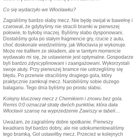
Co się wydarzyło we Włocławku?
Zagraliśmy bardzo słaby mecz. Nie będę owijał w bawełnę i
czarował, że gdybyśmy nie stracili bramki w pierwszej
połowie, to byłoby inaczej. Byliśmy słabo dysponowani.
Dostaliśmy gola po stałym fragmencie gry, rzucie z autu,
choć doskonale wiedzieliśmy, jak Włocłavia je wykonuje.
Może nie trafiłem ze składem, ale w tamtym momencie
wydawało mi się, że ustawienie jest optymalne. Gospodarze
byli bardzo zdyscyplinowani i zaangażowani. Wykorzystali
swoje atuty. Przy pierwszej bramce nie ustrzegliśmy się
błędu. Po przerwie straciliśmy drugiego gola, który
praktycznie zamknął mecz. Narobiliśmy sobie dużego
bałaganu. Tego dnia byliśmy po prostu słabsi.
Kolejny kluczowy mecz z Chemikiem i znowu bez gola.
Remis 0:0 oznaczał stratę dwóch punktów, która dała
Włocłavii szansę na wyprzedzenie Zawiszy w tabeli…
Uważam, że zagraliśmy dobre spotkanie. Pierwszy
kwadrans był bardzo dobry, ale nie udokumentowaliśmy
tego bramką. Gol ustawiłby mecz. Przecież w kolejnych