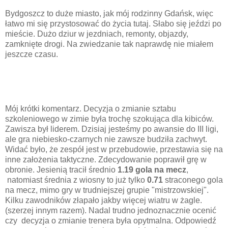
Bydgoszcz to duże miasto, jak mój rodzinny Gdańsk, więc
łatwo mi się przystosować do życia tutaj. Słabo się jeździ po
mieście. Dużo dziur w jezdniach, remonty, objazdy,
zamknięte drogi. Na zwiedzanie tak naprawdę nie miałem
jeszcze czasu.
Mój krótki komentarz. Decyzja o zmianie sztabu
szkoleniowego w zimie była trochę szokująca dla kibiców.
Zawisza był liderem. Dzisiaj jesteśmy po awansie do III ligi,
ale gra niebiesko-czarnych nie zawsze budziła zachwyt.
Widać było, że zespół jest w przebudowie, przestawia się na
inne założenia taktyczne. Zdecydowanie poprawił grę w
obronie. Jesienią tracił średnio
1.19 gola na mecz
,
natomiast średnia z wiosny to już tylko
0.71
straconego gola
na mecz, mimo gry w trudniejszej grupie "mistrzowskiej".
Kilku zawodników złapało jakby więcej wiatru w żagle.
(szerzej innym razem). Nadal trudno jednoznacznie ocenić
czy decyzja o zmianie trenera była opytmalna. Odpowiedź