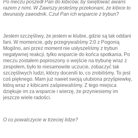
Po meczu poszedł Pan do kibiców, by świętować awans
razem z nimi. W Zawiszy jesteśmy przekonani, że kibice to
dwunasty zawodnik. Czuł Pan ich wsparcie z trybun?
Jestem szczęśliwy, że jestem w klubie, gdzie są tak oddani
fani. W momencie, gdy przegrywaliśmy 2:0 z Pogonią
Mogilno, ani przez moment nie usłyszeliśmy z trybun
negatywnej reakcji, tylko wsparcie do końca spotkania. Po
meczu zostałem poproszony o wejście na trybunę wraz z
zespołem, było to niesamowite uczucie, zobaczyć tak
szczęśliwych ludzi, którzy docenili to, co zrobiliśmy. To jest
coś pięknego. Mam już nawet swoją ulubiona przyśpiewkę,
którą wraz z kibicami zaśpiewaliśmy. Z tego miejsca
dziękuje im za wsparcie i wierzę, że przyniesiemy im
jeszcze wiele radości.
O co powalczycie w trzeciej lidze?