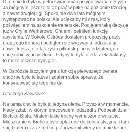
Dla mnie to była w pełni świadoma i przygotowana decyzja.
Ja mógłbym jeszcze teraz grać w piłkę na poziomie trzeciej,
a nawet drugiej ligi. Spokojnie dwa lata mógłbym
występować na boisku. Ale uciekałby mi czas, który
poświęciłem na szkolenie trenerskie. Podjąłem taką decyzję
już w Gryfie Wejherowo. Grałem i pełniłem funkcję
asystenta. W Sokole Ostróda dostałem propozycję pracy
grającego trenera i podjąłem się wyzwania, odrzucając
nawet lepszą ofertą czysto piłkarską, bo wiedziałem, co
chcę robić w przyszłości. Gdyby to była oferta z ekstraklasy,
to może jeszcze bym grał.
W Ostródzie łączyłem grę z funkcją pierwszego trenera,
choć nie było to łatwe i zdałem sobie sprawę, że
kontynuować się tego nie da.
Dlaczego Zawisza?
Na tamtą chwilę była to jedyna oferta. Przyszła w momencie,
kiedy sztab, w którym pracowałem, odszedł z Podbeskidzia
Bielsko-Biała. Miałem takie trochę wymuszone wakacje.
Mieszkanie w Bielsku było opłacone do końca stycznia i tam
spędzałem czas z rodziną. Zadzwonił wtedy do mnie trener