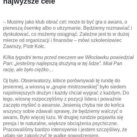
najwyższe cele
– Musimy jako klub obrać cel: może to być gra o awans, o
pierwszą ósemkę albo o utrzymanie. Będziemy rozmawiać i
dyskutować, co możemy osiągnąć. Zależne jest to w dużej
mierze od organizacji i finansów – mówi szkoleniowiec
Zawiszy, Piotr Kołc.
Kilka tygodni temu przed meczem we Włocławku powiedział
Pan: „jesteśmy najlepszą drużyną w tej lidze”. Miał Pan
rację, ale było ciężko…
Oj było. Obserwatorzy, kibice porównywali tę rundę do
jesiennej, a wiosną w „grupie mistrzowskiej” było siedem
najsilniejszych drużyn i każdy chciał wygrać z każdym. Do
tego, wiosnę rozpoczęliśmy z pozycji lidera i poważnie
zaczęto myśleć o awansie. Jesienią chyba nie do końca
wszyscy sobie zdawali sprawę, że będziemy walczyć o
awans. Było więcej luzu. W drugiej rundzie pojawiła się
presja i te naturalne, większe obciążenia psychiczne.
Pracowaliśmy bardzo intensywnie i jestem szczęśliwy, że
udało się zakończyć tę walkę powodzeniem.