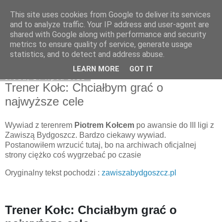
This site uses cookies from Google to deliver its services
Zawisza1946.pl
and to analyze traffic. Your IP address and user-agent are
shared with Google along with performance and security
metrics to ensure quality of service, generate usage
statistics, and to detect and address abuse.
▼
LEARN MORE
GOT IT
środa, 14 lipca 2021
Trener Kołc: Chciałbym grać o
najwyższe cele
Wywiad z terenrem
Piotrem Kołcem
po awansie do III ligi z
Zawiszą Bydgoszcz. Bardzo ciekawy wywiad.
Postanowiłem wrzucić tutaj, bo na archiwach oficjalnej
strony ciężko coś wygrzebać po czasie
Oryginalny tekst pochodzi :
zawiszabydgoszcz.pl
Trener Kołc: Chciałbym grać o