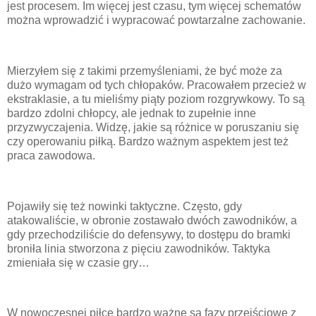
jest procesem. Im więcej jest czasu, tym więcej schematów
można wprowadzić i wypracować powtarzalne zachowanie.
Mierzyłem się z takimi przemyśleniami, że być może za
dużo wymagam od tych chłopaków. Pracowałem przecież w
ekstraklasie, a tu mieliśmy piąty poziom rozgrywkowy. To są
bardzo zdolni chłopcy, ale jednak to zupełnie inne
przyzwyczajenia. Widzę, jakie są różnice w poruszaniu się
czy operowaniu piłką. Bardzo ważnym aspektem jest też
praca zawodowa.
Pojawiły się też nowinki taktyczne. Często, gdy
atakowaliście, w obronie zostawało dwóch zawodników, a
gdy przechodziliście do defensywy, to dostępu do bramki
broniła linia stworzona z pięciu zawodników. Taktyka
zmieniała się w czasie gry…
W nowoczesnej piłce bardzo ważne są fazy przejściowe z